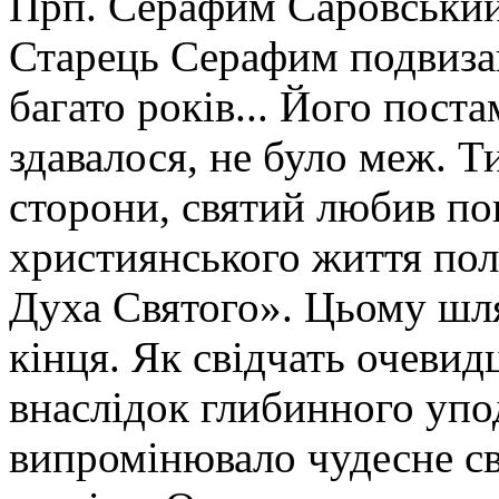
Прп. Серафим Саровськи
Старець Серафим подвизав
багато років... Його поста
здавалося, не було меж. Ти
сторони, святий любив по
християнського життя пол
Духа Святого». Цьому шля
кінця. Як свідчать очевидц
внаслідок глибинного упо
випромінювало чудесне сві