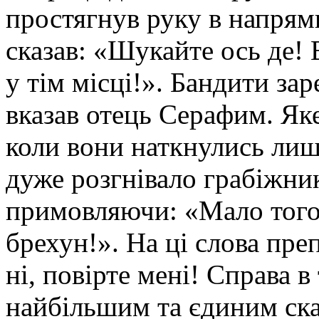
простягнув руку в напрямк
сказав: «Шукайте ось де! 
у тім місці!». Бандити зар
вказав отець Серафим. Яке
коли вони наткнулись лиш
дуже розгнівало грабіжник
примовляючи: «Мало того,
брехун!». На ці слова пре
ні, повірте мені! Справа в 
найбільшим та єдиним ска