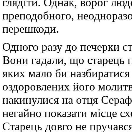
глядіти. Однак, ворог люд
преподобного, неодноразо
перешкоди.
Одного разу до печерки с
Вони гадали, що старець п
яких мало би назбиратися
оздоровлених його молитв
накинулися на отця Сераф
негайно показати місце сх
Старець довго не пручавс