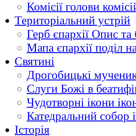
Комісії
голови комісі
Територіальний устрій
Герб єпархії
Опис та 
Мапа єпархії
поділ н
Святині
Дрогобицькі мучени
Слуги Божі
в беатиф
Чудотворні ікони
іко
Катедральний собор
Історія