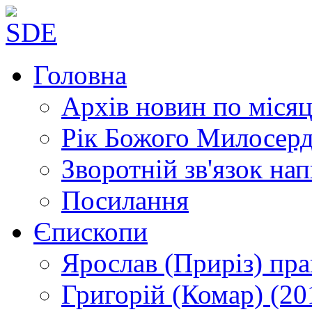
Головна
Архів новин
по місяц
Рік Божого Милосер
Зворотній зв'язок
нап
Посилання
Єпископи
Ярослав (Приріз)
пра
Григорій (Комар)
(20