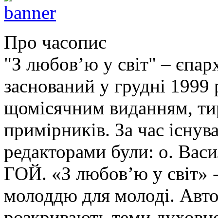
Про часопис
"З любов’ю у світ" – єпа
заснований у грудні 1999 
щомісячним виданням, ти
примірників. За час існув
редакторами були: о. Ва
ГОЙ. «З любов’ю у світ» -
молоддю для молоді. Авто
розкривають теми духовно