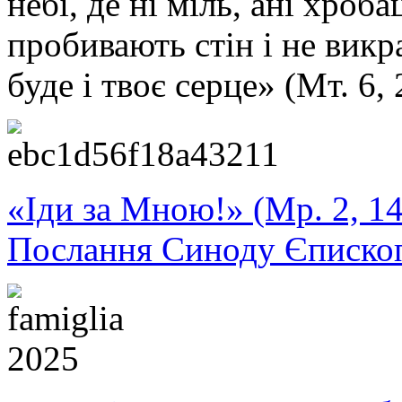
небі, де ні міль, ані хроба
пробивають стін і не викр
буде і твоє серце» (Мт. 6,
«Іди за Мною!» (Мр. 2, 14
Послання Синоду Єписко