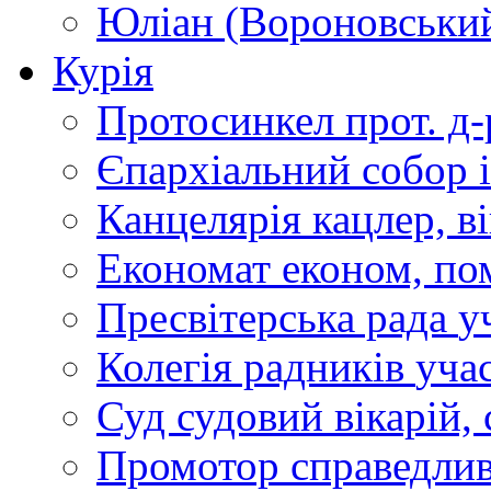
Юліан (Вороновськи
Курія
Протосинкел
прот. д
Єпархіальний собор
Канцелярія
кацлер, в
Економат
економ, по
Пресвітерська рада
у
Колегія радників
учас
Суд
судовий вікарій, с
Промотор справедлив