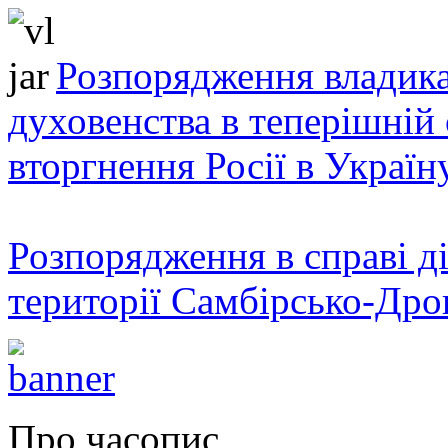
Розпорядження владика
духовенства в теперішній 
вторгнення Росії в Україн
Розпорядження в справі ді
території Самбірсько-Дро
Про часопис