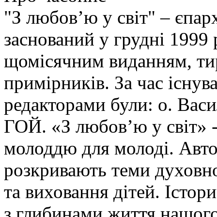
"З любов’ю у світ" – єпа
заснований у грудні 1999 
щомісячним виданням, ти
примірників. За час існув
редакторами були: о. Ва
ГОЙ. «З любов’ю у світ» -
молоддю для молоді. Авто
розкривають теми духовно
та виховання дітей. Істор
з глибинами життя нашого