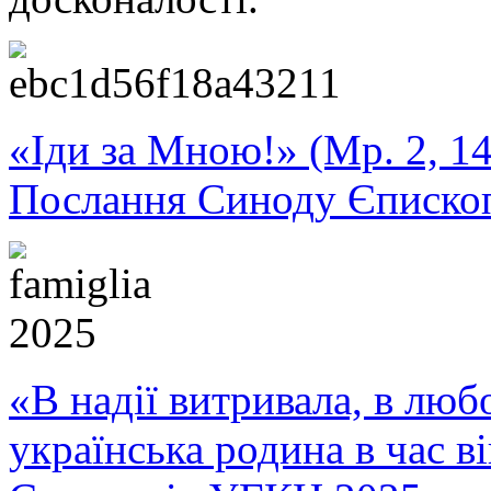
«Іди за Мною!» (Мр. 2, 14
Послання Синоду Єписко
«В надії витривала, в любо
українська родина в час 