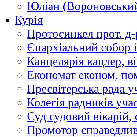
Юліан (Вороновськи
Курія
Протосинкел
прот. д
Єпархіальний собор
Канцелярія
кацлер, в
Економат
економ, по
Пресвітерська рада
у
Колегія радників
учас
Суд
судовий вікарій, с
Промотор справедлив