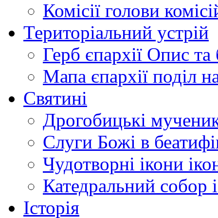
Комісії
голови комісі
Територіальний устрій
Герб єпархії
Опис та 
Мапа єпархії
поділ н
Святині
Дрогобицькі мучени
Слуги Божі
в беатиф
Чудотворні ікони
іко
Катедральний собор
Історія