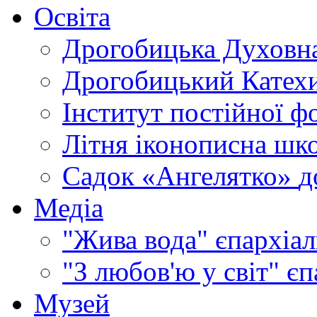
Освіта
Дрогобицька Духовна
Дрогобицький Катехи
Інститут постійної ф
Літня іконописна шк
Садок «Ангелятко»
д
Медіа
"Жива вода"
єпархіал
"З любов'ю у світ"
єп
Музей