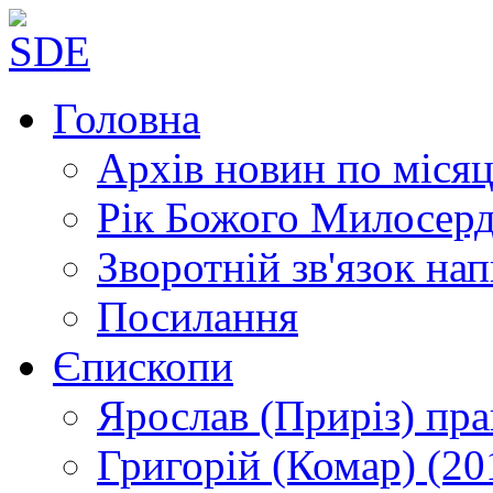
Головна
Архів новин
по місяц
Рік Божого Милосер
Зворотній зв'язок
нап
Посилання
Єпископи
Ярослав (Приріз)
пра
Григорій (Комар)
(20