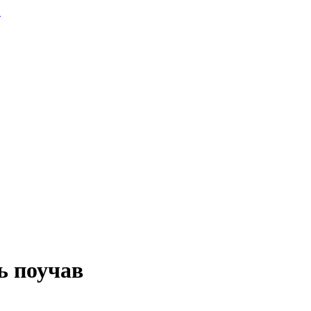
.
ь поучав