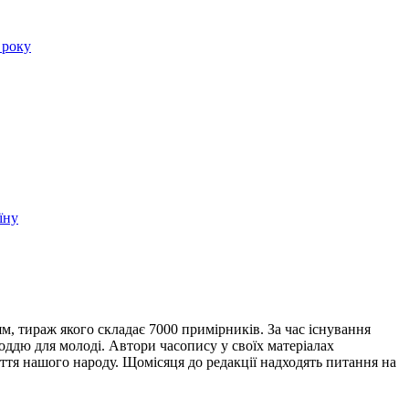
 року
їну
, тираж якого складає 7000 примірників. За час існування
ддю для молоді. Автори часопису у своїх матеріалах
ття нашого народу. Щомісяця до редакції надходять питання на