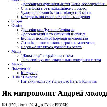
Дрогобицькі мученики
Житія, ікона, богослужіння..
Слуги Божі
в беатифікаційному процесі
Чудотворні ікони
ікони та відпустові місця
Катедральний собор
історія та сьогодення
Історія
Освіта
Дрогобицька Духовна Семінарія
Дрогобицький Катехитичний Інститут
Інститут постійної формації духовенства
Літня іконописна школа
церковне мистецтво
Садок «Ангелятко»
дошкільна освіта
Медіа
"Жива вода"
єпархіальна газета
"З любов'ю у світ"
єпархіальна молодіжна газета
Музей
Документи
Інструкції
НПФ "Покрова"
Питання експерту
відповідає Наталя Копичин
Як митрополит Андрей молод
№1 (170), січень 2014 _ о. Тарас РИСЕЙ