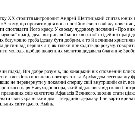
атку ХХ століття митрополит Андрей Шептицький спитав юних пр
 «А тому, що протягом дня вона постійно свою голівку повертає д
ути споглядати Його красу. У своєму чудовому посланні «Про ви
 наукової праці, ідеал витривалої консеквентної та ідейної праці д
 безумовно треба ідеалу бути добрим, а то й великим християнин
а дитині від перших літ, як тільки приходить до розуму, говорит
вчити молодь, щоб до щоденних молитов додавала благання: Зроб
підхід. Він добре розумів, що юнацький вік сповнений блискучи
ітки з легкістю впевнено повторяють за Архімедом легендарну фра
кщо не перевернути у покаянні спершу свій внутрішній світ, все 
орстокого царя Навуходоносора, який відколовся від скали і пот
но правдивих слів святителя Афанасія Великого, зволив стати ці
ти свій український дім – твердиню-державу. І не варто кричати
ильних світу цього. Амінь.