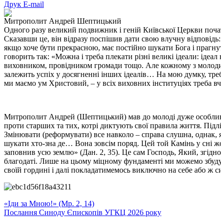
Друк
E-mail
Митрополит Андрей Шептицький
Одного разу великий подвижник і геній Київської Церкви поч
Сказавши це, він відразу поспішив дати свою влучну відповідь:
якщо хоче бути прекрасною, має постійно шукати Бога і прагн
говорить так: «Можна і треба плекати різні великі ідеали: ідеал
виховником, провідником громади тощо. Але кожному з молодих
залежить успіх у досягненні інших ідеалів… На мою думку, треб
ми маємо ум Христовий, – у всіх виховних інституціях треба 
Митрополит Андрей (Шептицький) мав до молоді дуже особливий 
проти старших та тих, котрі диктують свої правила життя. Підл
Змінювати (реформувати) все навколо – справа слушна, однак, я
шукати хто-зна де… Вона зовсім поряд. Цей той Камінь у сні ж
заповнив усю землю» (Дан. 2, 35). Це сам Господь, Який, згід
благодаті. Лише на цьому міцному фундаменті ми можемо збудува
своїй гордині і далі покладатимемось виключно на себе або ж с
«Іди за Мною!» (Мр. 2, 14)
Послання Синоду Єпископів УГКЦ 2026 року