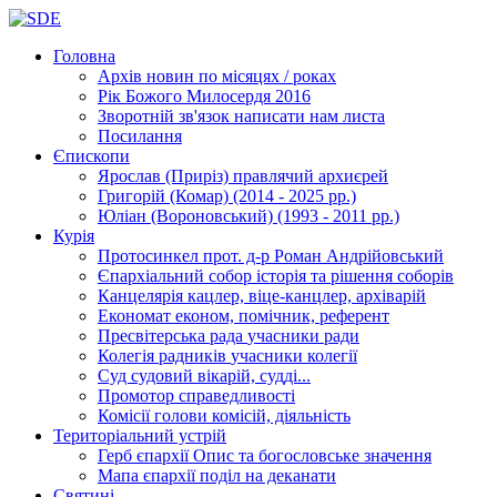
Головна
Архів новин
по місяцях / роках
Рік Божого Милосердя
2016
Зворотній зв'язок
написати нам листа
Посилання
Єпископи
Ярослав (Приріз)
правлячий архиєрей
Григорій (Комар)
(2014 - 2025 рр.)
Юліан (Вороновський)
(1993 - 2011 рр.)
Курія
Протосинкел
прот. д-р Роман Андрійовський
Єпархіальний собор
історія та рішення соборів
Канцелярія
кацлер, віце-канцлер, архіварій
Економат
економ, помічник, референт
Пресвітерська рада
учасники ради
Колегія радників
учасники колегії
Суд
судовий вікарій, судді...
Промотор справедливості
Комісії
голови комісій, діяльність
Територіальний устрій
Герб єпархії
Опис та богословське значення
Мапа єпархії
поділ на деканати
Святині