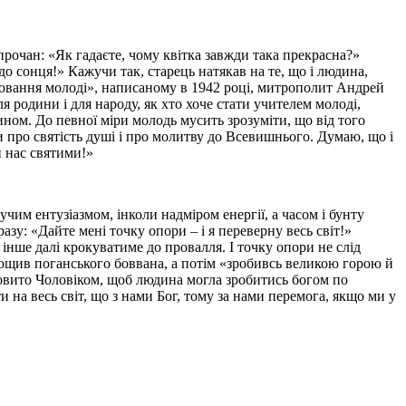
очан: «Як гадаєте, чому квітка завжди така прекрасна?»
о сонця!» Кажучи так, старець натякав на те, що і людина,
ховання молоді», написаному в 1942 році, митрополит Андрей
ля родини і для народу, як хто хоче стати учителем молоді,
ом. До певної міри молодь мусить зрозуміти, що від того
и про святість душі і про молитву до Всевишнього. Думаю, що і
и нас святими!»
м ентузіазмом, інколи надміром енергії, а часом і бунту
зу: «Дайте мені точку опори – і я переверну весь світ!»
інше далі крокуватиме до провалля. І точку опори не слід
рощив поганського боввана, а потім «зробивсь великою горою й
лковито Чоловіком, щоб людина могла зробитись богом по
 на весь світ, що з нами Бог, тому за нами перемога, якщо ми у