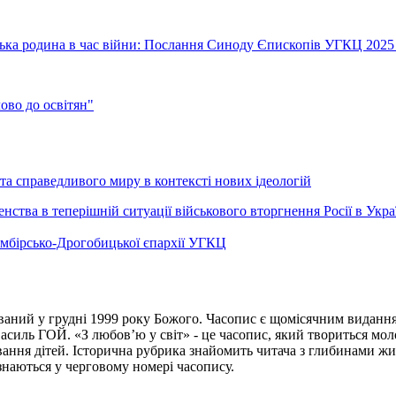
їнська родина в час війни: Послання Синоду Єпископів УГКЦ 2025
во до освітян"
а справедливого миру в контексті нових ідеологій
ства в теперішній ситуації військового вторгнення Росії в Укра
Самбірсько-Дрогобицької єпархії УГКЦ
ваний у грудні 1999 року Божого. Часопис є щомісячним виданням
иль ГОЙ. «З любов’ю у світ» - це часопис, який твориться моло
вання дітей. Історична рубрика знайомить читача з глибинами жи
ізнаються у черговому номері часопису.