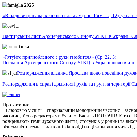
«В надії витривала, в любові сильна» (пор. Рим. 12, 12): укра
Пастирський лист Архиєрейського Синоду УГКЦ в Україні "Сло
«Рятуйте пригнобленого з руки гнобителя» (Єр. 22, 3)
Послання Архиєрейського Синоду УГКЦ в Україні щодо війни т
Розпорядження владика Ярослава щодо поведінки духовен
Розпорядження в справі діяльності рухів та груп на території 
Про часопис
"З любов’ю у світ" – єпархіальний молодіжний часопис – засно
часопису його редакторами були: о. Василь ПОТОЧНЯК та о. Вас
розкривають теми духовного життя, стосунків у родині та вихо
різноманітні теми. Ґрунтовні відповіді на ці запитання читачі д