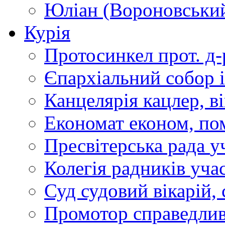
Юліан (Вороновськи
Курія
Протосинкел
прот. д
Єпархіальний собор
Канцелярія
кацлер, в
Економат
економ, по
Пресвітерська рада
у
Колегія радників
учас
Суд
судовий вікарій, с
Промотор справедлив