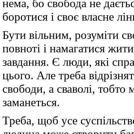
нема, бо свобода не даєтьс
боротися і своє власне л
Бути вільним, розуміти св
повноті і намагатися жити 
завдання. Є люди, які спр
цього. Але треба відрізнят
свободи, а сваволі, тобто
заманеться.
Треба, щоб усе суспільств
людина може створити баг