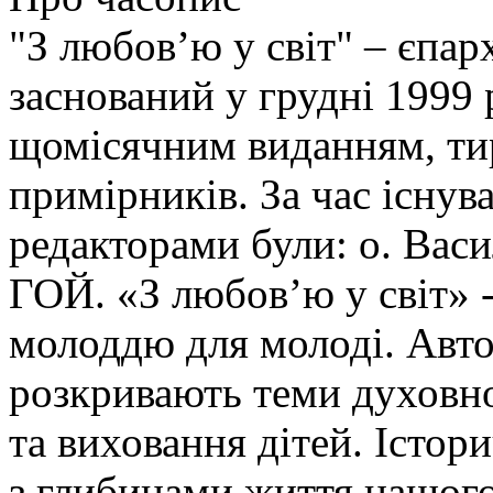
"З любов’ю у світ" – єпа
заснований у грудні 1999 
щомісячним виданням, ти
примірників. За час існув
редакторами були: о. Ва
ГОЙ. «З любов’ю у світ» -
молоддю для молоді. Авто
розкривають теми духовно
та виховання дітей. Істор
з глибинами життя нашого