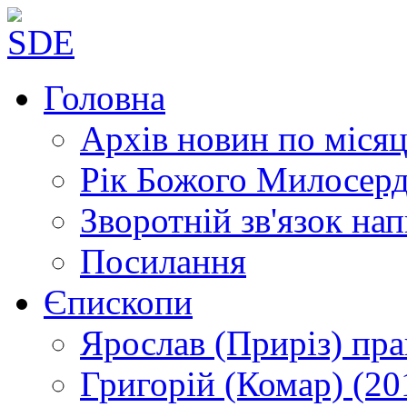
Головна
Архів новин
по місяц
Рік Божого Милосер
Зворотній зв'язок
нап
Посилання
Єпископи
Ярослав (Приріз)
пра
Григорій (Комар)
(20