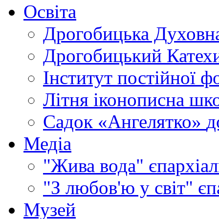
Освіта
Дрогобицька Духовна
Дрогобицький Катехи
Інститут постійної ф
Літня іконописна шк
Садок «Ангелятко»
д
Медіа
"Жива вода"
єпархіал
"З любов'ю у світ"
єп
Музей