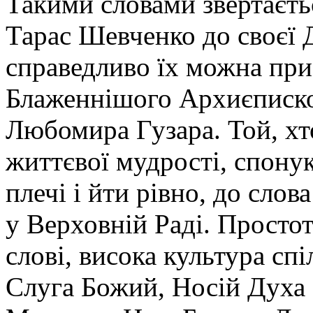
Такими словами звертаєть
Тарас Шевченко до своєї 
справедливо їх можна при
Блаженнішого Архиєпископ
Любомира Гузара. Той, хт
життєвої мудрості, спону
плечі і йти рівно, до слов
у Верховній Раді. Простот
слові, висока культура сп
Слуга Божий, Носій Духа 