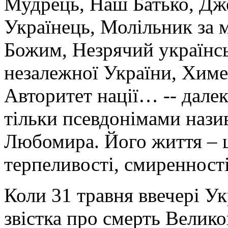
Мудрець, Наш Батько, Дж
Українець, Молільник за 
Божим, Незрячий українсь
незалежної України, Химе
Авторитет нації… -- дале
тільки псевдонімами нази
Любомира. Його життя – ц
терпеливості, смиренності
Коли 31 травня ввечері Укр
звістка про смерть Велик