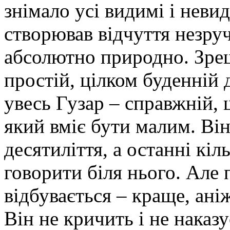
знімало усі видимі і неви
створював відчуття незру
абсолютно природно. Зреш
простій, цілком буденній 
увесь Гузар – справжній, 
який вміє бути малим. Він
десятиліття, а останні кіл
говорити біля нього. Але 
відбувається – краще, аніж
Він не кричить і не наказу