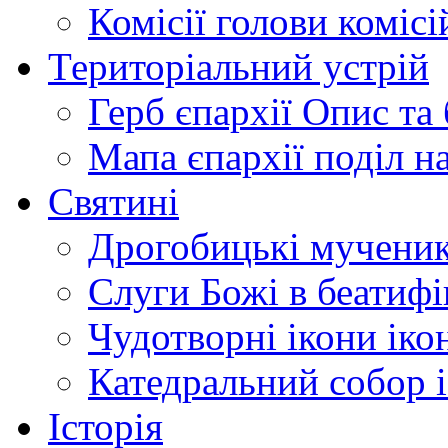
Комісії
голови комісі
Територіальний устрій
Герб єпархії
Опис та 
Мапа єпархії
поділ н
Святині
Дрогобицькі мучени
Слуги Божі
в беатиф
Чудотворні ікони
іко
Катедральний собор
Історія