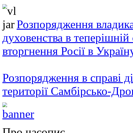
Розпорядження владика
духовенства в теперішній 
вторгнення Росії в Україн
Розпорядження в справі ді
території Самбірсько-Дро
Про часопис