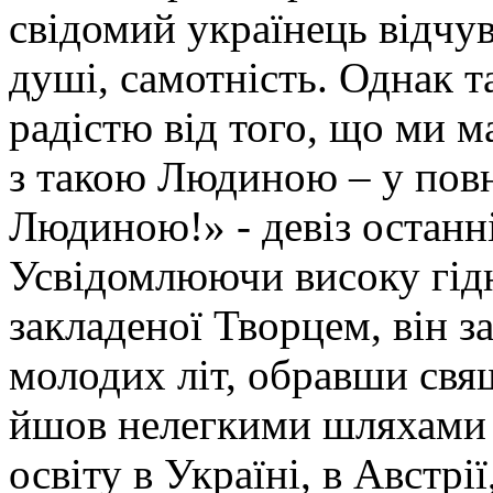
свідомий українець відчув
душі, самотність. Однак т
радістю від того, що ми м
з такою Людиною – у повн
Людиною!» - девіз останн
Усвідомлюючи високу гідн
закладеної Творцем, він з
молодих літ, обравши свя
йшов нелегкими шляхами 
освіту в Україні, в Австрі