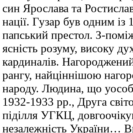
син Ярослава та Ростисла
нації. Гузар був одним із
папський престол. З-поміж
ясність розуму, високу ду
кардиналів. Нагороджени
рангу, найціннішою нагор
народу. Людина, що уособ
1932-1933 рр., Друга світо
піділля УГКЦ, довгоочікув
незалежність України… 