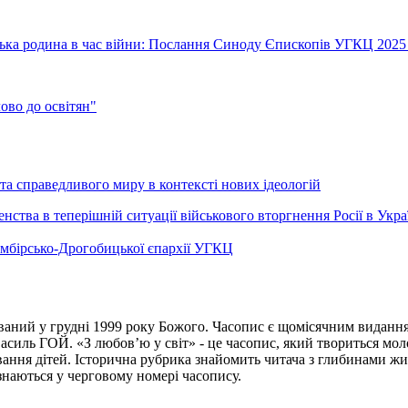
їнська родина в час війни: Послання Синоду Єпископів УГКЦ 2025
во до освітян"
а справедливого миру в контексті нових ідеологій
ства в теперішній ситуації військового вторгнення Росії в Укра
Самбірсько-Дрогобицької єпархії УГКЦ
ваний у грудні 1999 року Божого. Часопис є щомісячним виданням
иль ГОЙ. «З любов’ю у світ» - це часопис, який твориться моло
вання дітей. Історична рубрика знайомить читача з глибинами жи
ізнаються у черговому номері часопису.