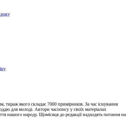
 року
їну
, тираж якого складає 7000 примірників. За час існування
ддю для молоді. Автори часопису у своїх матеріалах
ття нашого народу. Щомісяця до редакції надходять питання на