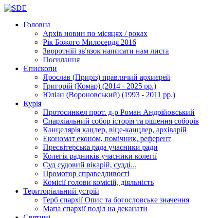
Головна
Архів новин
по місяцях / роках
Рік Божого Милосердя
2016
Зворотній зв'язок
написати нам листа
Посилання
Єпископи
Ярослав (Приріз)
правлячий архиєрей
Григорій (Комар)
(2014 - 2025 рр.)
Юліан (Вороновський)
(1993 - 2011 рр.)
Курія
Протосинкел
прот. д-р Роман Андрійовський
Єпархіальний собор
історія та рішення соборів
Канцелярія
кацлер, віце-канцлер, архіварій
Економат
економ, помічник, референт
Пресвітерська рада
учасники ради
Колегія радників
учасники колегії
Суд
судовий вікарій, судді...
Промотор справедливості
Комісії
голови комісій, діяльність
Територіальний устрій
Герб єпархії
Опис та богословське значення
Мапа єпархії
поділ на деканати
Святині