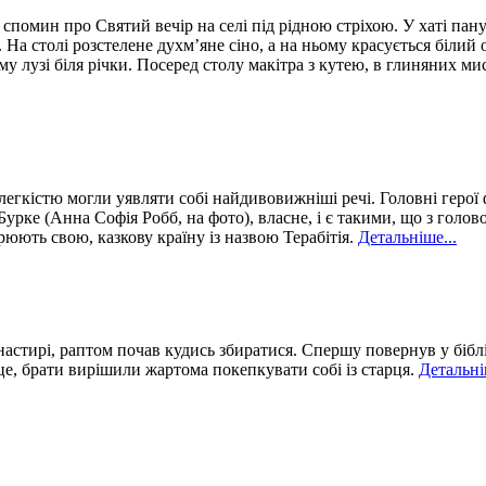
 спомин про Святий вечір на селі під рідною стріхою. У хаті пан
На столі розстелене духм’яне сіно, а на ньому красується білий 
у лузі біля річки. Посеред столу макітра з кутею, в глиняних мис
 легкістю могли уявляти собі найдивовижніші речі. Головні герої
урке (Анна Софія Робб, на фото), власне, і є такими, що з голов
орюють свою, казкову країну із назвою Терабітія.
Детальніше...
стирі, раптом почав кудись збиратися. Спершу повернув у бібліо
це, брати вирішили жартома покепкувати собі із старця.
Детальні