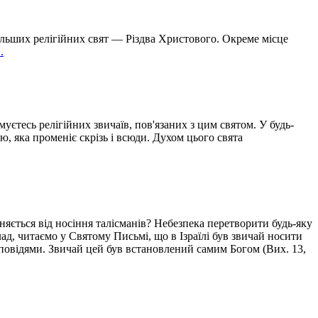
ільших релігійних свят — Різдва Христового. Окреме місце
.
єтесь релігійних звичаїв, пов'язаних з цим святом. У будь-
ю, яка променіє скрізь і всюди. Духом цього свята
ізняється від носіння талісманів? Небезпека перетворити будь-яку
клад, читаємо у Святому Письмі, що в Ізраїлі був звичай носити
аповідями. Звичай цей був встановлений самим Богом (Вих. 13,