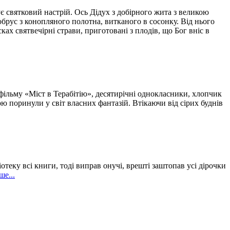
ує святковий настрій. Ось Дідух з добірного жита з великою
обрус з конопляного полотна, витканого в сосонку. Від нього
ках святвечірні страви, приготовані з плодів, що Бог вніс в
 фільму «Міст в Терабітію», десятирічні однокласники, хлопчик
ою поринули у світ власних фантазій. Втікаючи від сірих буднів
теку всі книги, тоді виправ онучі, врешті заштопав усі дірочки
ше...