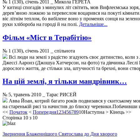
№ 1 (130), січень 2011 _ Микола ГЕРЕТА
У китиці спогадів з минулих літ світить, мов Вифлеємська зоря,
дерев’яною ложкою за перевеслом воцарився на покуті кімнати. 
віє літнім теплом, бо вибілене воно у променях сонця на зеленом
руки хлібороба на городі й на полі.
Детальніше...
Фільм «Міст в Терабітію»
№ 1 (130), січень 2011 _ спільнота
Всі люди на землі з радістю згадують своє дитинство, коли з
Джессі Ааронз (Джошуа Хатчерсон, на фото) та дівчинка Леслі Б
дорослого життя, де стільки зла, штучності та брехні, вони ств
На цій землі, я тільки мандрівник…
№ 5, травень 2010 _ Тарас РИСЕЙ
Авва Йоан, котрий багато років подвизався у скитському мона
на старенькій рясі та начистив до блиску черевики.Побачивши 
<<
Початок
<
Попередня
1
2
3
4
5
6
7
8
9
10
Наступна
>
Кінець
>>
Сторінка 10 з 10
Звернення Блаженнішого Святослава до Дня хворого