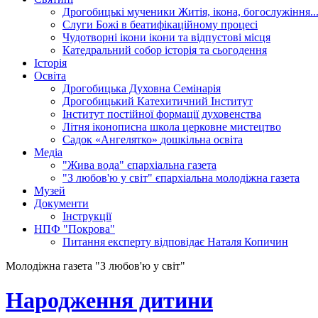
Дрогобицькі мученики
Житія, ікона, богослужіння..
Слуги Божі
в беатифікаційному процесі
Чудотворні ікони
ікони та відпустові місця
Катедральний собор
історія та сьогодення
Історія
Освіта
Дрогобицька Духовна Семінарія
Дрогобицький Катехитичний Інститут
Інститут постійної формації духовенства
Літня іконописна школа
церковне мистецтво
Садок «Ангелятко»
дошкільна освіта
Медіа
"Жива вода"
єпархіальна газета
"З любов'ю у світ"
єпархіальна молодіжна газета
Музей
Документи
Інструкції
НПФ "Покрова"
Питання експерту
відповідає Наталя Копичин
Молодіжна газета "З любов'ю у світ"
Народження дитини