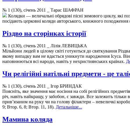
№ 1 (130), січень 2011 _ Тарас ШАФРАН
Колядки — величальні обрядові пісні зимового циклу, які по
посідають церковні коляди авторського, книжного походження («
Різдво на сторінках історії
№ 1 (130), січень 2011 _ Лілія ЛЕВИЦЬКА
Мільйони людей в цілому світі готуються до святкування Різдва
якому випадку вам не вдасться уникнути народження Ісуса. Він 
наповнюються всі народи, навіть у нехристиянських країнах.
Де
Чи релігійні натільні предмети - це тал
№ 1 (130), січень 2011 _ Ігор БРИНДАК
Поясніть, яке значення має носіння на собі релігійних предметів
річ, навіть найкращу, у забобон, є завжди. Все залежить тільки 
прив’язаним на руку чи на голову філактери – невеличкі короб
9; Втор. 6, 8; Втор. 11, 18).
Детальніше...
Мамина коляда