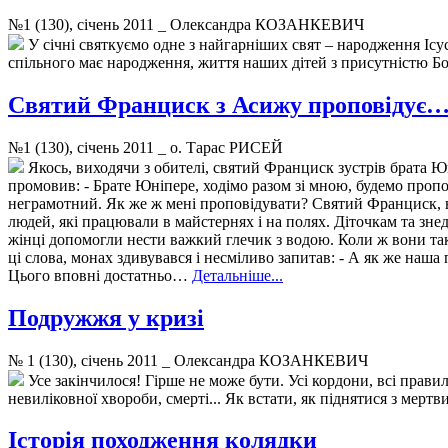
№1 (130), січень 2011 _ Олександра КОЗАНКЕВИЧ
У січні святкуємо одне з найгарніших свят – народження Іс
спільного має народження, життя наших дітей з присутністю Бо
Святий Франциск з Асижу проповідує
№1 (130), січень 2011 _ о. Тарас РИСЕЙ
Якось, виходячи з обителі, святий Франциск зустрів брата 
промовив: - Брате Юніпере, ходімо разом зі мною, будемо пропов
неграмотний. Як же ж мені проповідувати? Святий Франциск, вд
людей, які працювали в майстернях і на полях. Діточкам та зн
жінці допомогли нести важкий глечик з водою. Коли ж вони так 
ці слова, монах здивувався і несміливо запитав: - А як же на
Цього вповні достатньо…
Детальніше...
Подружжя у кризі
№ 1 (130), січень 2011 _ Олександра КОЗАНКЕВИЧ
Усе закінчилося! Гірше не може бути. Усі кордони, всі правил
невиліковної хвороби, смерті... Як встати, як піднятися з мер
Історія походження колядки