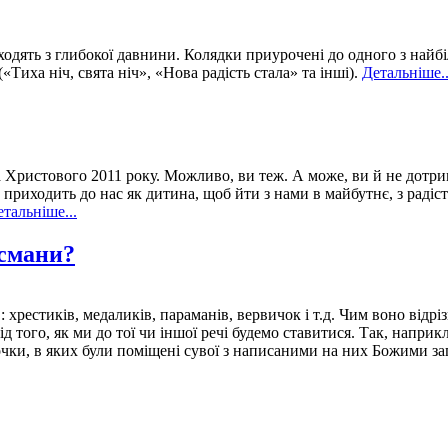
ходять з глибокої давнини. Колядки приурочені до одного з найб
Тиха ніч, свята ніч», «Нова радість стала» та інші).
Детальніше..
 Христового 2011 року. Можливо, ви теж. А може, ви й не дотриму
приходить до нас як дитина, щоб йти з нами в майбутнє, з радіст
тальніше...
ісмани?
: хрестиків, медаликів, параманів, вервичок і т.д. Чим воно відр
від того, як ми до тої чи іншої речі будемо ставитися. Так, напри
очки, в яких були поміщені сувої з написаними на них Божими з