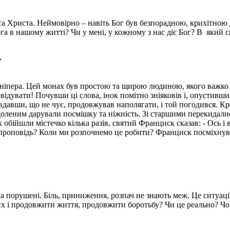
уса Христа. Неймовірно – навіть Бог був безпорадною, крихітною
га в нашому житті? Чи у мені, у кожному з нас діє Бог? В який 
…
Юніпера. Цей монах був простою та щирою людиною, якого важко 
ідувати! Почувши ці слова, інок помітно зніяковів і, опустивши о
авши, що не чує, продовжував наполягати, і той погодився. Кро
едоленим дарували посмішку та ніжність. Зі старшими перекидали
обійшли містечко кілька разів, святий Франциск сказав: - Ось і 
ша проповідь? Коли ми розпочнемо це робити? Франциск посміхнув
а порушені. Біль, приниження, розпач не знають меж. Це ситуації
твих і продовжити життя, продовжити боротьбу? Чи це реально? Ч