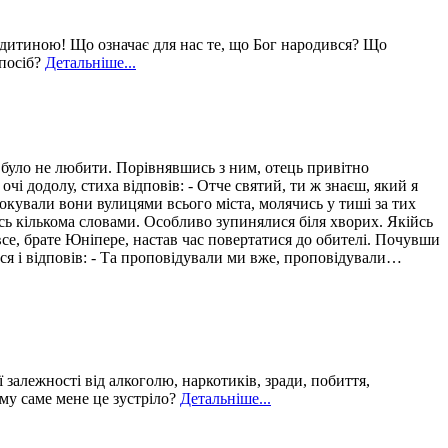
 дитиною! Що означає для нас те, що Бог народився? Що
спосіб?
Детальніше...
було не любити. Порівнявшись з ним, отець привітно
чі додолу, стиха відповів: - Отче святий, ти ж знаєш, який я
кували вони вулицями всього міста, молячись у тиші за тих
сь кількома словами. Особливо зупинялися біля хворих. Якійсь
все, брате Юніпере, настав час повертатися до обителі. Почувши
ся і відповів: - Та проповідували ми вже, проповідували…
 залежності від алкоголю, наркотиків, зради, побиття,
ому саме мене це зустріло?
Детальніше...