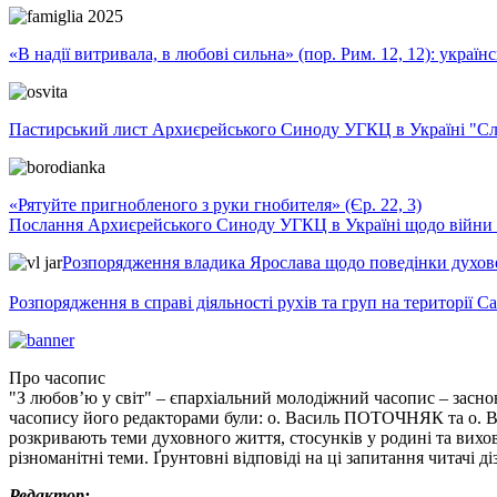
«В надії витривала, в любові сильна» (пор. Рим. 12, 12): укра
Пастирський лист Архиєрейського Синоду УГКЦ в Україні "Сло
«Рятуйте пригнобленого з руки гнобителя» (Єр. 22, 3)
Послання Архиєрейського Синоду УГКЦ в Україні щодо війни т
Розпорядження владика Ярослава щодо поведінки духовен
Розпорядження в справі діяльності рухів та груп на території 
Про часопис
"З любов’ю у світ" – єпархіальний молодіжний часопис – засно
часопису його редакторами були: о. Василь ПОТОЧНЯК та о. Вас
розкривають теми духовного життя, стосунків у родині та вихо
різноманітні теми. Ґрунтовні відповіді на ці запитання читачі д
Редактор: