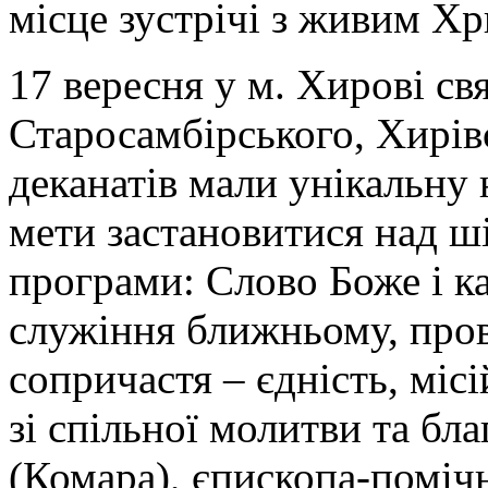
місце зустрічі з живим Хр
17 вересня у м. Хирові с
Старосамбірського, Хирів
деканатів мали унікальну 
мети застановитися над ш
програми: Слово Боже і кат
служіння ближньому, пров
сопричастя – єдність, міс
зі спільної молитви та бл
(Комара), єпископа-поміч