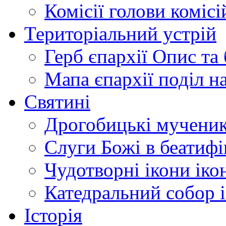
Комісії
голови комісі
Територіальний устрій
Герб єпархії
Опис та 
Мапа єпархії
поділ н
Святині
Дрогобицькі мучени
Слуги Божі
в беатиф
Чудотворні ікони
іко
Катедральний собор
Історія