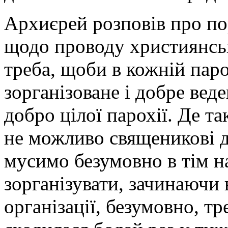
Архиєрей розповів про п
щодо проводу християнсь
треба, щоби в кожній паро
зорганізоване і добре вед
добро цілої парохії. Де т
не можливо священикові 
мусимо безумовно в тім 
зорганізувати, зачинаючи в
організації, безумовно, т