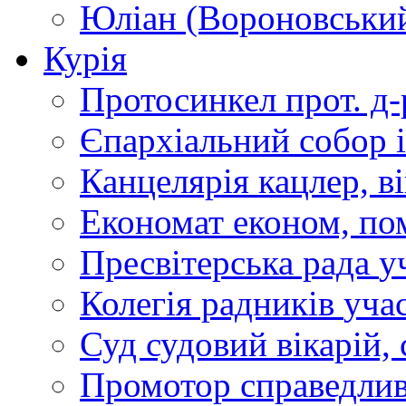
Юліан (Вороновськи
Курія
Протосинкел
прот. д
Єпархіальний собор
Канцелярія
кацлер, в
Економат
економ, по
Пресвітерська рада
у
Колегія радників
учас
Суд
судовий вікарій, с
Промотор справедлив