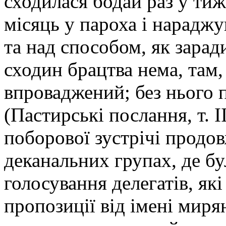
сходилася бодай раз у ти
місяць у пароха і нарадж
та над способом, як зарад
сходин брацтва нема, там,
впроваджений; без нього 
(Пастирські послання, т. І
поборової зустрічі продо
деканальних групах, де б
голосування делегатів, як
пропозиції від імені миря