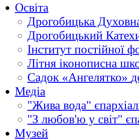
Освіта
Дрогобицька Духовна
Дрогобицький Катехи
Інститут постійної ф
Літня іконописна шк
Садок «Ангелятко»
д
Медіа
"Жива вода"
єпархіал
"З любов'ю у світ"
єп
Музей