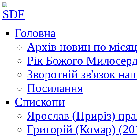
Головна
Архів новин
по місяц
Рік Божого Милосер
Зворотній зв'язок
нап
Посилання
Єпископи
Ярослав (Приріз)
пра
Григорій (Комар)
(20