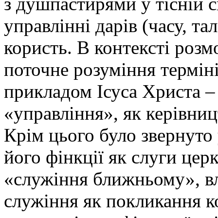
з душпастирями у тісній с
управлінні дарів (часу, та
користь. В контексті розм
поточне розуміння терміні
прикладом Ісуса Христа –
«управління», як керівни
Крім цього було звернуто 
його фінкції як слуги цер
«служіння ближньому», вл
служіння як покликання к