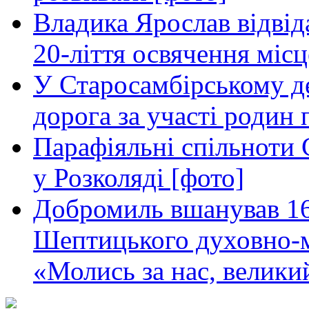
Владика Ярослав відвіда
20-ліття освячення міс
У Старосамбірському де
дорога за участі родин 
Парафіяльні спільноти
у Розколяді [фото]
Добромиль вшанував 16
Шептицького духовно-
«Молись за нас, велик