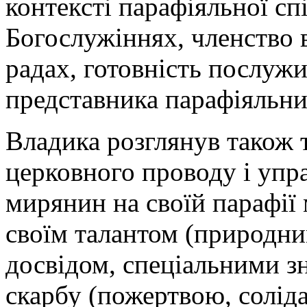
контексті парафіяльної спі
Богослужіннях, членство 
радах, готовність послуж
представника парафіяльних
Владика розглянув також
церковного проводу і упр
мирянин на своїй парафії
своїм талантом (природн
досвідом, спеціальними з
скарбу (пожертвою, солід