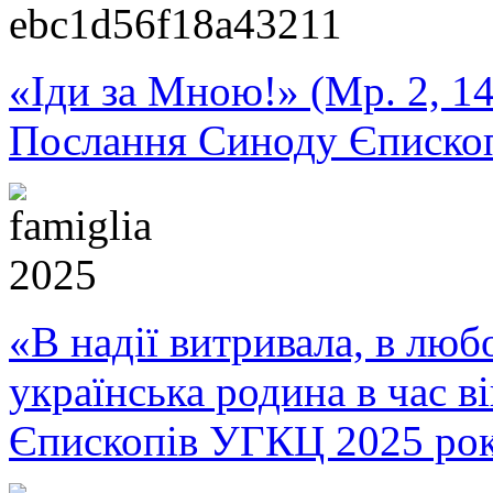
«Іди за Мною!» (Мр. 2, 14
Послання Синоду Єписко
«В надії витривала, в любо
українська родина в час 
Єпископів УГКЦ 2025 ро