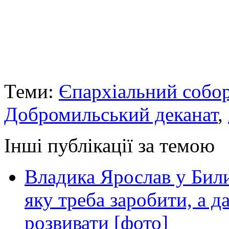
Теми:
Єпархіальний собо
Добромильський деканат
,
Інші публікації за темою
Владика Ярослав у Билич
яку треба заробити, а д
розвивати [фото]