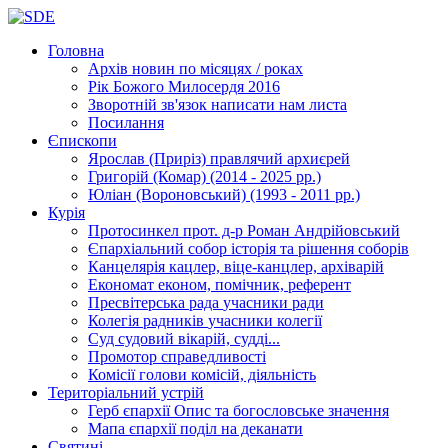
Головна
Архів новин
по місяцях / роках
Рік Божого Милосердя
2016
Зворотній зв'язок
написати нам листа
Посилання
Єпископи
Ярослав (Приріз)
правлячий архиєрей
Григорій (Комар)
(2014 - 2025 рр.)
Юліан (Вороновський)
(1993 - 2011 рр.)
Курія
Протосинкел
прот. д-р Роман Андрійовський
Єпархіальний собор
історія та рішення соборів
Канцелярія
кацлер, віце-канцлер, архіварій
Економат
економ, помічник, референт
Пресвітерська рада
учасники ради
Колегія радників
учасники колегії
Суд
судовий вікарій, судді...
Промотор справедливості
Комісії
голови комісій, діяльність
Територіальний устрій
Герб єпархії
Опис та богословське значення
Мапа єпархії
поділ на деканати
Святині