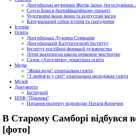
Дрогобицькі мученики
Житія, ікона, богослужіння..
Слуги Божі
в беатифікаційному процесі
Чудотворні ікони
ікони та відпустові місця
Катедральний собор
історія та сьогодення
Історія
Освіта
Дрогобицька Духовна Семінарія
Дрогобицький Катехитичний Інститут
Інститут постійної формації духовенства
Літня іконописна школа
церковне мистецтво
Садок «Ангелятко»
дошкільна освіта
Медіа
"Жива вода"
єпархіальна газета
"З любов'ю у світ"
єпархіальна молодіжна газета
Музей
Документи
Інструкції
НПФ "Покрова"
Питання експерту
відповідає Наталя Копичин
В Старому Самборі відбувся в
[фото]