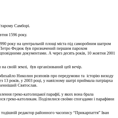
Старому Самборі.
втня 1596 року.
1990 року на центральній площі міста під саморобним шатром
. Петро Федюк був призначений першим парохом
відповідними документами. А через десять років, 10 жовтня 2001
на своїй землі, був організований цей вечір.
о. Михайло Николин розповів про передумови та історію виходу
рез 13 років, у 2003 році, у навісному шатрі приймала патріарха
аженніший Святослав.
лення греко-католицької парафії, у яких вона брала
ися греко-католикам. Поділилися своїми спогадами і парафіяни
х тодішній редактор районного часопису “Прикарпаття” Іван