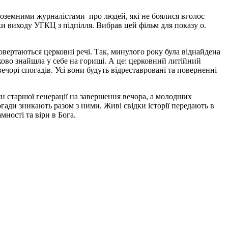
ноземними журналістами про людей, які не боялися вголос
оки виходу УГКЦ з підпілля. Вибрав цей фільм для показу о.
овертаються церковні речі. Так, минулого року була віднайдена
ково знайшла у себе на горищі. А це: церковний литійний
чорі спогадів. Усі вони будуть відреставровані та поверненні
ян старшої генерації на завершення вечора, а молодших
погади зникають разом з ними. Живі свідки історії передають в
ності та віри в Бога.