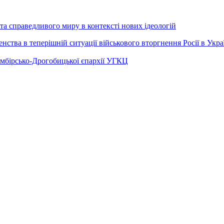
а справедливого миру в контексті нових ідеологій
ства в теперішній ситуації військового вторгнення Росії в Укра
Самбірсько-Дрогобицької єпархії УГКЦ