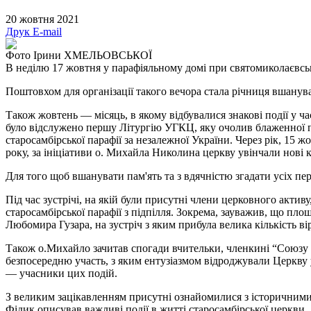
20 жовтня 2021
Друк
E-mail
Фото Ірини ХМЕЛЬОВСЬКОЇ
В неділю 17 жовтня у парафіяльному домі при святомиколаєвськ
Поштовхом для організації такого вечора стала річниця вшануван
Також жовтень — місяць, в якому відбувалися знакові події у 
було відслужено першу Літургію УГКЦ, яку очолив блаженної 
старосамбірської парафії за незалежної України. Через рік, 15 
року, за ініціативи о. Михайла Николина церкву увінчали нові 
Для того щоб вшанувати пам'ять та з вдячністю згадати усіх пе
Під час зустрічі, на якій були присутні члени церковного акт
старосамбірської парафії з підпілля. Зокрема, зауважив, що площ
Любомира Гузара, на зустріч з яким прибула велика кількість в
Також о.Михайло зачитав спогади вчительки, членкині “Союзу Ук
безпосередню участь, з яким ентузіазмом відроджували Церкву
— учасники цих подій.
З великим зацікавленням присутні ознайомилися з історичними
Фідик описував важливі події в житті старосамбірської церкви.