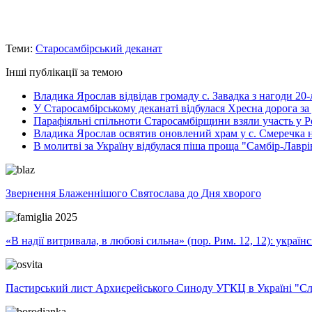
Теми:
Старосамбірський деканат
Інші публікації за темою
Владика Ярослав відвідав громаду с. Завадка з нагоди 20-
У Старосамбірському деканаті відбулася Хресна дорога за
Парафіяльні спільноти Старосамбірщини взяли участь у Ро
Владика Ярослав освятив оновлений храм у с. Смеречка 
В молитві за Україну відбулася піша проща "Самбір-Лаврі
Звернення Блаженнішого Святослава до Дня хворого
«В надії витривала, в любові сильна» (пор. Рим. 12, 12): укра
Пастирський лист Архиєрейського Синоду УГКЦ в Україні "Сло