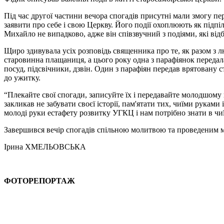
Під час другої частини вечора спогадів присутні мали змогу п
заявити про себе і свою Церкву. Його події охоплюють як підпі
Михайло не випадково, адже він співзвучний з подіями, які від
Щиро здивувала усіх розповідь священника про те, як разом з л
старовинна плащаниця, а цього року одна з парафіянок передал
посуд, підсвічники, дзвін. Один з парафіян передав врятовану 
до ужитку.
“Плекайте свої спогади, записуйте їх і передавайте молодшому
закликав не забувати своєї історії, пам'ятати тих, чиїми руками
молоді руки естафету розвитку УГКЦ і нам потрібно знати в чиї
Завершився вечір спогадів спільною молитвою та проведеним 
Ірина ХМЕЛЬОВСЬКА
ФОТОРЕПОРТАЖ