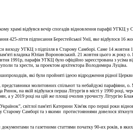
ому храмі відбувся вечір спогадів відновлення парафії УГКЦ у 
ня 425-ліття підписання Берестейської Унії, яке відбулося 16 жо
часи виходу УГКЦ з підпілля в Старому Самборі. Саме 14 жовтня 
пам'яті владика Юліан Вороновський. 21 жовтня цього ж року о
жовтня 1991р, парафія УГКЦ було офіційно зареєстрована з усіма 
куполи та хрести, за проектом архітектора Володимира Луціва.
ршопроходців, які були пройняті ідеєю відродження рідної Церкви 
иву, представники молитовних спільнот та небайдужі парафіяни, 
а Ринок, на якій відбулася перша Літургія в місті у 1990 році, че
ірян, а у 2019 році на цій же площі очолив урочисту Літургію Бл
раїнок”, світлої пам'яті Катерини Хім'як про перші роки віднов
 у Старому Самборі та з якими протистояннями довелося зіткнут
 документами та газетними статтями початку 90-их років, в яки