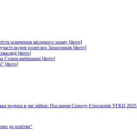
ліття освячення місцевого храму [фото]
 участі родин полеглих Захисників [фото]
зколяді [фото]
на Старосамбірщині [фото]
в" [фото]
їнська родина в час війни: Послання Синоду Єпископів УГКЦ 2025
во до освітян"