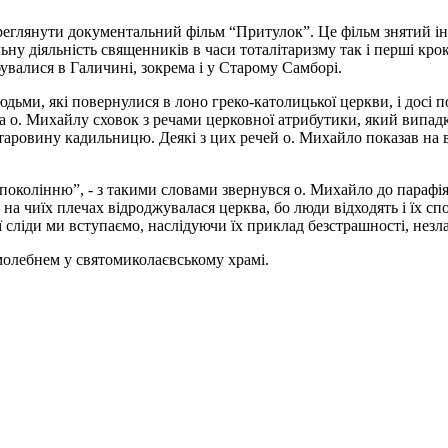
ереглянути документальний фільм “Притулок”. Це фільм знятий і
льну діяльність священників в часи тоталітаризму так і перші кр
бувалися в Галичині, зокрема і у Старому Самборі.
юдьми, які повернулися в лоно греко-католицької церкви, і досі п
а о. Михайлу сховок з речами церковної атрибутики, який випад
старовину кадильницю. Деякі з цих речей о. Михайло показав на ве
 поколінню”, - з такими словами звернувся о. Михайло до парафі
 і на чиїх плечах відроджувалася церква, бо люди відходять і їх с
 сліди ми вступаємо, наслідуючи їх приклад безстрашності, незлам
молебнем у святомиколаєвському храмі.