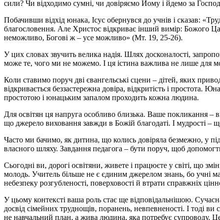
сили? Чи відходимо сумні, чи довіряємо Йому і йдемо за Госпо
Побачивши відхід юнака, Ісус обернувся до учнів і сказав: «Тр
благословення. Але Христос відкриває інший вимір: Божого Цар
неможливо, Богові ж – усе можливо» (Мт. 19, 25-26).
У цих словах звучить велика надія. Шлях досконалості, запроп
може те, чого ми не можемо. І ця істина важлива не лише для мо
Коли ставимо поруч дві євангельські сцени – дітей, яких привод
відкривається беззастережна довіра, відкритість і простота. Ю
простотою і юнацьким запалом проходить кожна людина.
Для освітян ця напруга особливо близька. Ваше покликання – ви
що джерело виховання завжди в Божій благодаті. І мудрості – щ
Часто ми бачимо, як дитина, що колись довіряла безмежно, у пі
власного шляху. Завдання педагога – бути поруч, щоб допомогти
Сьогодні ви, дорогі освітяни, живете і працюєте у світі, що зм
молодь. Учитель більше не є єдиним джерелом знань, бо учні маю
небезпеку розгубленості, поверховості й втрати справжніх цінн
У цьому контексті ваша роль стає ще відповідальнішою. Сучасна
досвід сімейних труднощів, поранень, невпевненості. І тоді ви 
не навчальний план, а жива людина, яка потребує супроводу. Це