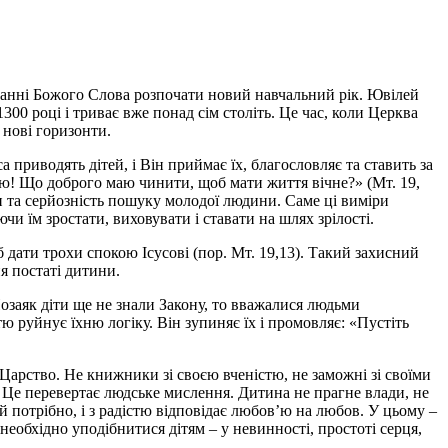
уханні Божого Слова розпочати новий навчальний рік. Ювілей
00 році і триває вже понад сім століть. Це час, коли Церква
 нові горизонти.
 приводять дітей, і Він приймає їх, благословляє та ставить за
елю! Що доброго маю чинити, щоб мати життя вічне?» (Мт. 19,
ри та серйозність пошуку молодої людини. Саме ці виміри
и їм зростати, виховувати і ставати на шлях зрілості.
 дати трохи спокою Ісусові (пор. Мт. 19,13). Такий захисний
ня постаті дитини.
озаяк діти ще не знали Закону, то вважалися людьми
 руйнує їхню логіку. Він зупиняє їх і промовляє: «Пустіть
Царство. Не книжники зі своєю вченістю, не заможні зі своїми
о. Це перевертає людське мислення. Дитина не прагне влади, не
й потрібно, і з радістю відповідає любов’ю на любов. У цьому –
необхідно уподібнитися дітям – у невинності, простоті серця,