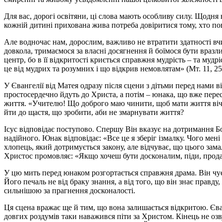
Для вас, дорогі освітяни, ці слова мають особливу силу. Щодня
кожній дитині прихована жива потреба довіритися тому, хто пов
Але водночас нам, дорослим, важливо не втратити здатності вчи
довкола, тримаємося за власні досягнення й боїмося бути вразл
центр, бо в її відкритості криється справжня мудрість – та муд
це від мудрих та розумних і що відкрив немовлятам» (Мт. 11, 25
У Євангелії від Матея одразу після сцени з дітьми перед нами 
простосердечно йдуть до Христа, а потім – юнака, що вже перес
життя. «Учителю! Що доброго маю чинити, щоб мати життя вічне
йти до щастя, що зробити, аби не змарнувати життя?
Ісус відповідає поступово. Спершу Він вказує на дотримання Бо
надійного. Юнак відповідає: «Все це я зберіг ізмалку. Чого мен
хлопець, який дотримується закону, але відчуває, що цього зама
Христос промовляє: «Якщо хочеш бути досконалим, піди, продай,
У цю мить перед юнаком розгортається справжня драма. Він чує 
Його печаль не від браку знання, а від того, що він знає правд
сильнішою за прагнення досконалості.
Ця сцена вражає ще й тим, що вона залишається відкритою. Єванг
довгих роздумів таки наважився піти за Христом. Кінець не озв