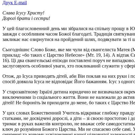
Друк
E-mail
Слава Ісусу Христу!
Дорогі брати і сестри!
У цей благословенний день ми зібралися на спільну прощу в Юв
завжди є особливим часом Божої благодаті. Традиція святкуванн
закликає нас озирнутися на пройдений шлях, подякувати за ті ще
Сьогоднішнє Слово Боже, яке ми чули від євангелиста Матея (Мт.
приклад: «бо таких є Царство Небесне» (Мт. 19, 14). А відтак 
16). Ці два євангельські епізоди поставлені поруч не випадков
заслуговують особливої уваги, хто покликаний служити у сфері о
Отож, до Ісуса приводять дітей, аби Він поклав на них руки і 
спосіб довкола Ісуса не відповідає Його бажанням. Ісус з одног
У старозавітному Ізраїлі дитина юридично не визначалася окре
виключеними із соціального життя. Вони не належали до активно
дітей! Не бороніть їм приходити до мене, бо таких є Царство Не
У цих словах Божественний Учитель відкриває глибоку правду: 
статками, не досвідчені дорослі, а діти – зі своєю простотою і
тримає в руках важелів контролю, не вважає себе самодостатньо
ключ до розуміння Божого Царства. Ми не спасаємо себе самі. У
смиренні та живому усвідомленні нашої цілковитої залежності в