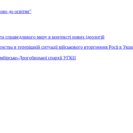
во до освітян"
а справедливого миру в контексті нових ідеологій
ства в теперішній ситуації військового вторгнення Росії в Укра
Самбірсько-Дрогобицької єпархії УГКЦ