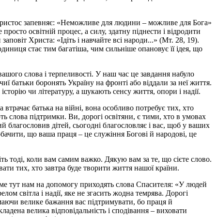
, Христос запевняє: «Неможливе для людини – можливе для Бога»
е просто освітній процес, а силу, здатну піднести і відродити
повіт Христа: «Ідіть і навчайте всі народи...» (Мт. 28, 19).
одиниця стає тим багатіша, чим сильніше опановує її ідея, що
вашого слова і терпеливості. У наш час це завдання набуло
 чиї батьки боронять Україну на фронті або віддали за неї життя.
історію чи літературу, а шукають сенсу життя, опори і надії.
а втрачає батька на війні, вона особливо потребує тих, хто
ють слова підтримки. Ви, дорогі освітяни, є тими, хто в умовах
й благословив дітей, сьогодні благословляє і вас, щоб у ваших
бачити, що ваша праця – це служіння Богові й народові, це
ь тоді, коли вам самим важко. Дякую вам за те, що сієте слово.
ати тих, хто завтра буде творити життя нашої країни.
аме тут нам на допомогу приходять слова Спасителя: «У людей
елом світла і надії, яке не згасить жодна темрява. Дорогі
, маючи велике бажання вас підтримувати, бо праця й
кладена велика відповідальність і сподівання – виховати