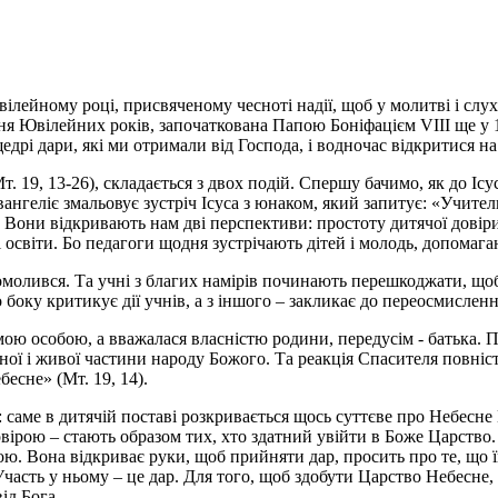
ілейному році, присвяченому чесноті надії, щоб у молитві і сл
я Ювілейних років, започаткована Папою Боніфацієм VIII ще у 13
дрі дари, які ми отримали від Господа, і водночас відкритися на
 19, 13-26), складається з двох подій. Спершу бачимо, як до Ісуса
Євангеліє змальовує зустріч Ісуса з юнаком, який запитує: «Учит
о. Вони відкривають нам дві перспективи: простоту дитячої дові
світи. Бо педагоги щодня зустрічають дітей і молодь, допомагаюч
помолився. Та учні з благих намірів починають перешкоджати, щоб
о боку критикує дії учнів, а з іншого – закликає до переосмислен
мою особою, а вважалася власністю родини, передусім - батька. П
ї і живої частини народу Божого. Та реакція Спасителя повністю
бесне» (Мт. 19, 14).
саме в дитячій поставі розкривається щось суттєве про Небесне 
 довірою – стають образом тих, хто здатний увійти в Боже Царств
ю. Вона відкриває руки, щоб прийняти дар, просить про те, що ї
часть у ньому – це дар. Для того, щоб здобути Царство Небесне, 
ід Бога.