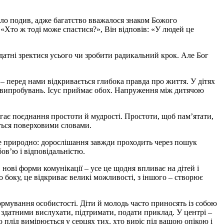
кало подив, адже багатство вважалося знаком Божого
«Хто ж тоді може спастися?», Він відповів: «У людей це
датні зректися усього чи зробити радикальний крок. Але Бог
 – перед нами відкривається глибока правда про життя. У дітях
й і випробувань. Ісус приймає обох. Напруження між дитячою
агає поєднання простоти й мудрості. Простоти, щоб пам’ятати,
ється поверховими словами.
але природно: дорослішання завжди проходить через пошук
ов’ю і відповідальністю.
 нові форми комунікації – усе це щодня впливає на дітей і
о боку, це відкриває великі можливості, з іншого – створює
ормування особистості. Діти й молодь часто приносять із собою
, здатними вислухати, підтримати, подати приклад. У центрі –
 плід вимірюється у серцях тих, хто виріс під вашою опікою і