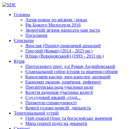
Головна
Архів новин
по місяцях / роках
Рік Божого Милосердя
2016
Зворотній зв'язок
написати нам листа
Посилання
Єпископи
Ярослав (Приріз)
правлячий архиєрей
Григорій (Комар)
(2014 - 2025 рр.)
Юліан (Вороновський)
(1993 - 2011 рр.)
Курія
Протосинкел
прот. д-р Роман Андрійовський
Єпархіальний собор
історія та рішення соборів
Канцелярія
кацлер, віце-канцлер, архіварій
Економат
економ, помічник, референт
Пресвітерська рада
учасники ради
Колегія радників
учасники колегії
Суд
судовий вікарій, судді...
Промотор справедливості
Комісії
голови комісій, діяльність
Територіальний устрій
Герб єпархії
Опис та богословське значення
Мапа єпархії
поділ на деканати
Святині