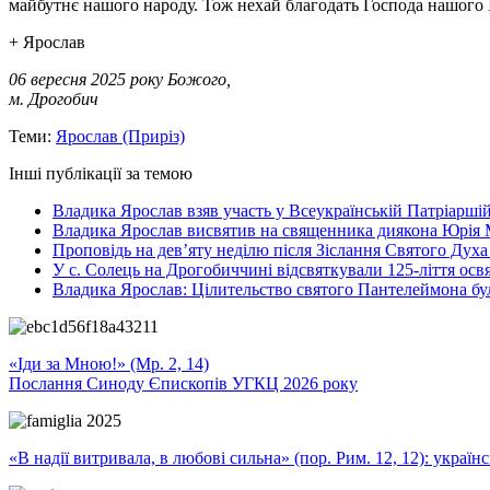
майбутнє нашого народу. Тож нехай благодать Господа нашого Іс
+ Ярослав
06 вересня 2025 року Божого,
м. Дрогобич
Теми:
Ярослав (Приріз)
Інші публікації за темою
Владика Ярослав взяв участь у Всеукраїнській Патріаршій
Владика Ярослав висвятив на священника диякона Юрія 
Проповідь на дев’яту неділю після Зіслання Святого Духа
У с. Солець на Дрогобиччині відсвяткували 125-ліття ос
Владика Ярослав: Цілительство святого Пантелеймона бу
«Іди за Мною!» (Мр. 2, 14)
Послання Синоду Єпископів УГКЦ 2026 року
«В надії витривала, в любові сильна» (пор. Рим. 12, 12): укра