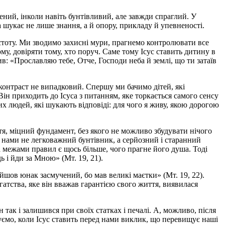
лений, інколи навіть бунтівливий, але завжди спраглий. У
а шукає не лише знання, а й опору, прикладу й упевненості.
остоту. Ми зводимо захисні мури, прагнемо контролювати все
му, довіряти тому, хто поруч. Саме тому Ісус ставить дитину в
ив: «Прославляю тебе, Отче, Господи неба й землі, що ти затаїв
 контраст не випадковий. Спершу ми бачимо дітей, які
ін приходить до Ісуса з питанням, яке торкається самого сенсу
х людей, які шукають відповіді: для чого я живу, якою дорогою
тя, міцний фундамент, без якого не можливо збудувати нічого
ред нами не легковажний бунтівник, а серйозний і старанний
за межами правил є щось більше, чого прагне його душа. Тоді
 і йди за Мною» (Мт. 19, 21).
ійшов юнак засмучений, бо мав великі маєтки» (Мт. 19, 22).
агатства, яке він вважав гарантією свого життя, виявилася
так і залишився при своїх статках і печалі. А, можливо, після
гуємо, коли Ісус ставить перед нами виклик, що перевищує наші