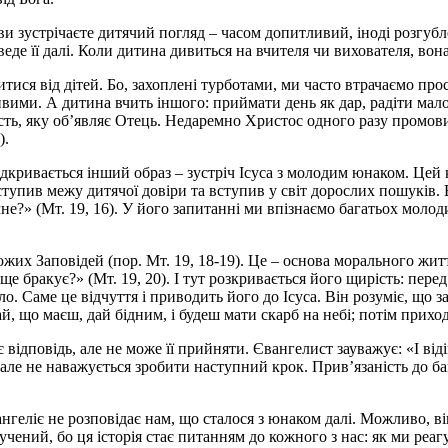
 ви зустрічаєте дитячий погляд – часом допитливий, іноді розгуб
еде її далі. Коли дитина дивиться на вчителя чи вихователя, вон
тися від дітей. Бо, захоплені турботами, ми часто втрачаємо пр
ивими. А дитина вчить іншого: приймати день як дар, радіти мало
рість, яку об’являє Отець. Недаремно Христос одного разу промов
).
відкривається інший образ – зустріч Ісуса з молодим юнаком. Цей
тупив межу дитячої довіри та вступив у світ дорослих пошуків. В
?» (Мт. 19, 16). У його запитанні ми впізнаємо багатьох молоди
жих Заповідей (пор. Мт. 19, 18-19). Це – основа морального жит
і ще бракує?» (Мт. 19, 20). І тут розкривається його щирість: пе
ло. Саме це відчуття і приводить його до Ісуса. Він розуміє, що 
 що маєш, дай бідним, і будеш мати скарб на небі; потім приходь
відповідь, але не може її прийняти. Євангелист зауважує: «І від
у, але не наважується зробити наступний крок. Прив’язаність до б
еліє не розповідає нам, що сталося з юнаком далі. Можливо, він 
учений, бо ця історія стає питанням до кожного з нас: як ми реа