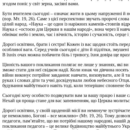
згодом поніс у світ зерна, засіяні вами.
Бути вчителем сьогодні – означає жити в цьому напруженні й н
(пор. Мт. 19, 26). Саме з цієї перспективи звучать пророчі слов
цілий народ. «Наука – це один із наріжних каменів-стовпів відро
Наука є «остоєю для Церкви в нашім народі», вона через її навч
обнімає небо і землю, час і вічність, історію і сучасність, серце і
Дорогі освітяни, брати і сестри! Кожен із вас щодня стоїть пер
особливої ваги. Серед учнів сьогодні є діти й підлітки, змушені
В їхніх очах можна побачити біль і тривогу, їхня довіра ще враз
Цінність вашого покликання полягає не лише у знаннях, які ви пе
зможе стати для неї свідком надії. Коли юнак чи дівчина носять 
війни виконує потрійне завдання: навчати, виховувати, але й т
руках і словах діти та учні досвідчували любов небесного Отц
будування майбутнього навіть тоді, коли теперішнє сповнене б
Сьогодні хочу особисто подякувати вам за вашу працю і ваше слу
Нехай ця проща стане для вас запевненням, що Церква молиться 
Дорогі освітяни, у своїй щоденній місії ви неминуче зустріча
це неможливо, Богові – все можливо» (Мт. 19, 26). Тому дозвольте
педагоги, пам’ятайте, що ви потрібні нашому народові, нашій де
покликання педагога – це велике будівництво майбутнього Україн