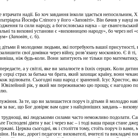
е втрачати надії. Бо хоч завдання інколи здається непосильним
а патріарха Йосифа Сліпого у його «Заповіті». Він бачив у науці н
дження та сили народу, а богословська наука – це євангельський за
альні та виховні установи є «виховницею народу», бо через неї «
 ум» (
Заповіт,
с. 6).
ед дітьми й молодими людьми, які потребують вашої присутності, 
 залишити свої домівки через війну, розв’язану московією. Є й ті,
ливіша, ніж будь-коли. Вони запитують не тільки про математику, 
редаєте, а у світлі, яке ви запалюєте в їхніх серцях. Коли дитин
у серці страх за батька чи брата, який захищає країну, вони чека
акож зцілювати. Сьогодні наш народ є зранений. Ісус Христос, яки
я. Ювілейний рік, у який ми переживаємо цю прощу, є нагодою по
олю.
жіння. За те, що ви залишаєтеся поруч із дітьми й молоддю навіт
за вас, що Бог довіряє вам одне з найцінніших завдань – виховув
єте труднощі, які людськими силами часто неможливо подолати. С
 Господеві діяти у вас і через вас – і тоді ваша праця стане джер
ржаві. Церква сьогодні, як і століття тому, стоїть поруч із вами
и. На вас, дорогі педагоги: вихователі, вчителі та викладачі по