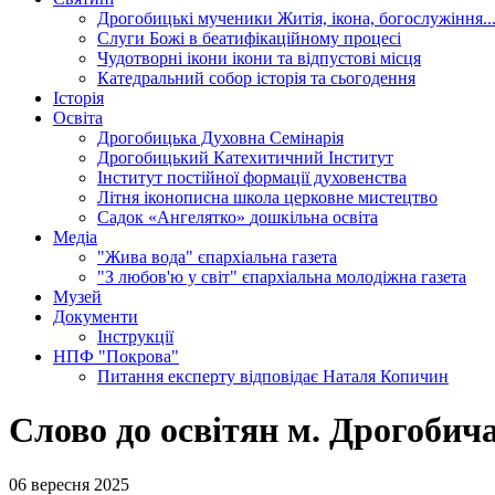
Дрогобицькі мученики
Житія, ікона, богослужіння..
Слуги Божі
в беатифікаційному процесі
Чудотворні ікони
ікони та відпустові місця
Катедральний собор
історія та сьогодення
Історія
Освіта
Дрогобицька Духовна Семінарія
Дрогобицький Катехитичний Інститут
Інститут постійної формації духовенства
Літня іконописна школа
церковне мистецтво
Садок «Ангелятко»
дошкільна освіта
Медіа
"Жива вода"
єпархіальна газета
"З любов'ю у світ"
єпархіальна молодіжна газета
Музей
Документи
Інструкції
НПФ "Покрова"
Питання експерту
відповідає Наталя Копичин
Слово до освітян м. Дрогобича
06 вересня 2025