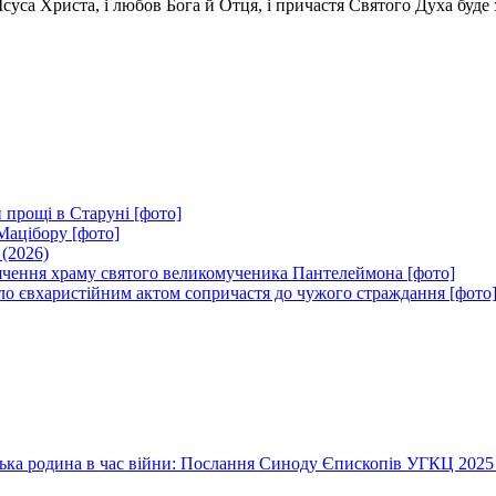
уса Христа, і любов Бога й Отця, і причастя Святого Духа буде з
 прощі в Старуні [фото]
Мацібору [фото]
 (2026)
вячення храму святого великомученика Пантелеймона [фото]
ло євхаристійним актом сопричастя до чужого страждання [фото
їнська родина в час війни: Послання Синоду Єпископів УГКЦ 2025