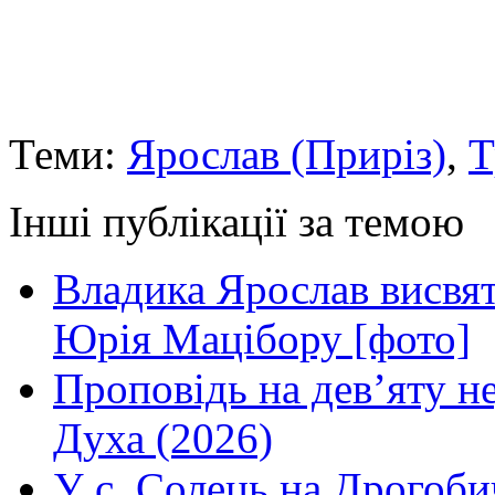
Теми:
Ярослав (Приріз)
,
Т
Інші публікації за темою
Владика Ярослав висвя
Юрія Мацібору [фото]
Проповідь на дев’яту н
Духа (2026)
У с. Солець на Дрогоби