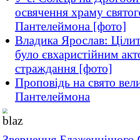
освячення храму свято
Пантелеймона [фото]
Владика Ярослав: Ціли
було євхаристійним акт
страждання [фото]
Проповідь на свято вел
Пантелеймона
Звернення Блаженнішого 