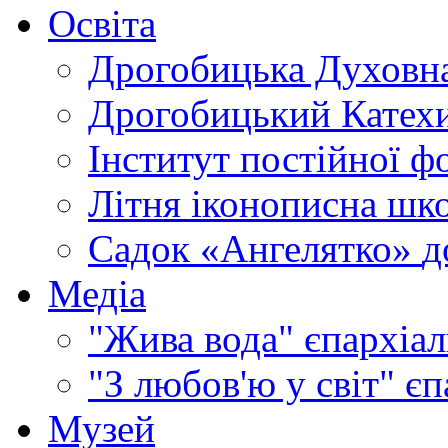
Освіта
Дрогобицька Духовна
Дрогобицький Катехи
Інститут постійної ф
Літня іконописна шк
Садок «Ангелятко»
д
Медіа
"Жива вода"
єпархіал
"З любов'ю у світ"
єп
Музей