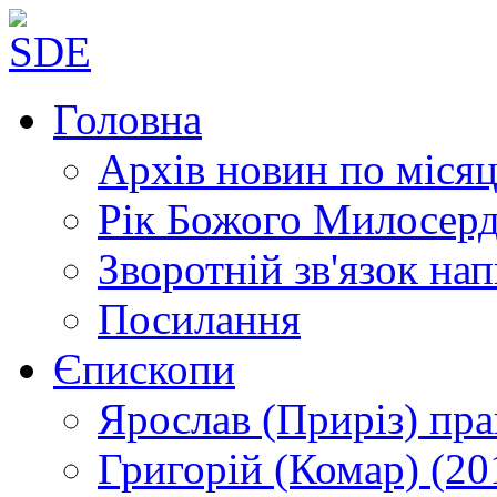
Головна
Архів новин
по місяц
Рік Божого Милосер
Зворотній зв'язок
нап
Посилання
Єпископи
Ярослав (Приріз)
пра
Григорій (Комар)
(20