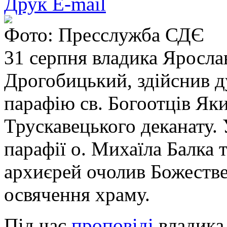
Друк
E-mail
Фото: Пресслужба СДЄ
31 серпня владика Яросла
Дрогобицький, здійснив д
парафію св. Богоотців Яки
Трускавецького деканату. 
парафії о. Михаїла Балка 
архиєрей очолив Божестве
освячення храму.
Під час
проповіді
владика