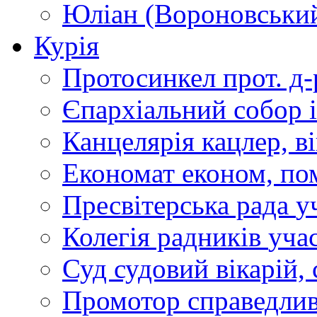
Юліан (Вороновськи
Курія
Протосинкел
прот. д
Єпархіальний собор
Канцелярія
кацлер, в
Економат
економ, по
Пресвітерська рада
у
Колегія радників
учас
Суд
судовий вікарій, с
Промотор справедлив