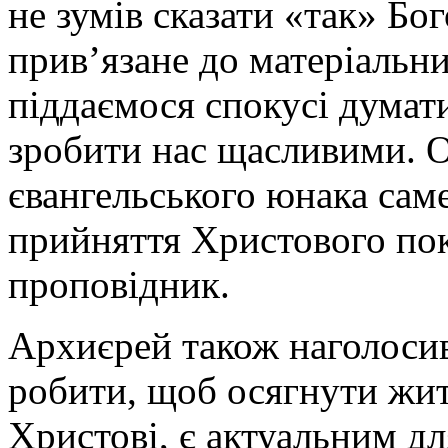
не зумів сказати «так» Бог
прив’язане до матеріальни
піддаємося спокусі думати
зробити нас щасливими. О
євангельського юнака сам
прийняття Христового пок
проповідник.
Архиєрей також наголоси
робити, щоб осягнути жит
Христові, є актуальним д