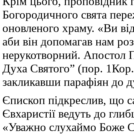
Крім цього, проповідник п
Богородичного свята пере
оновленого храму. «Ви ві
аби він допомагав нам ро
нерукотворний. Апостол 
Духа Святого” (пор. 1Кор. 
закликавши парафіян до д
Єпископ підкреслив, що с
Євхаристії ведуть до глиб
«Уважно слухаймо Боже Сл