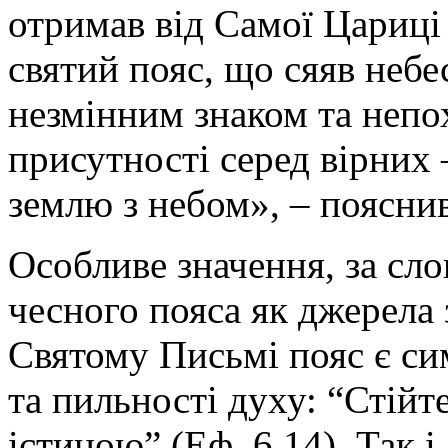
отримав від Самої Цариці 
святий пояс, що сяяв небе
незмінним знаком та непо
присутності серед вірних 
землю з небом», – пояснив
Особливе значення, за сло
чесного пояса як джерела 
Святому Письмі пояс є си
та пильності духу: “Стійт
істиною” (Еф. 6,14). Так 