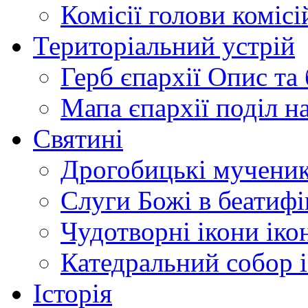
Комісії
голови комісі
Територіальний устрій
Герб єпархії
Опис та 
Мапа єпархії
поділ н
Святині
Дрогобицькі мучени
Слуги Божі
в беатиф
Чудотворні ікони
іко
Катедральний собор
Історія