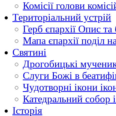
Комісії
голови комісі
Територіальний устрій
Герб єпархії
Опис та 
Мапа єпархії
поділ н
Святині
Дрогобицькі мучени
Слуги Божі
в беатиф
Чудотворні ікони
іко
Катедральний собор
Історія