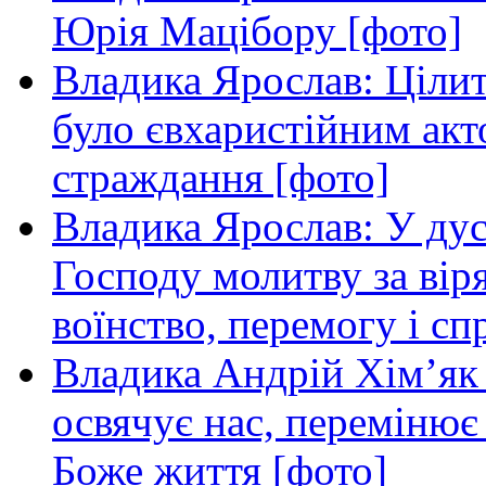
Юрія Мацібору [фото]
Владика Ярослав: Ціли
було євхаристійним акт
страждання [фото]
Владика Ярослав: У ду
Господу молитву за віря
воїнство, перемогу і с
Владика Андрій Хім’як
освячує нас, перемінює 
Боже життя [фото]