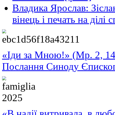
Владика Ярослав: Зісла
вінець і печать на ділі
«Іди за Мною!» (Мр. 2, 14
Послання Синоду Єписко
«В надії витривала, в любо