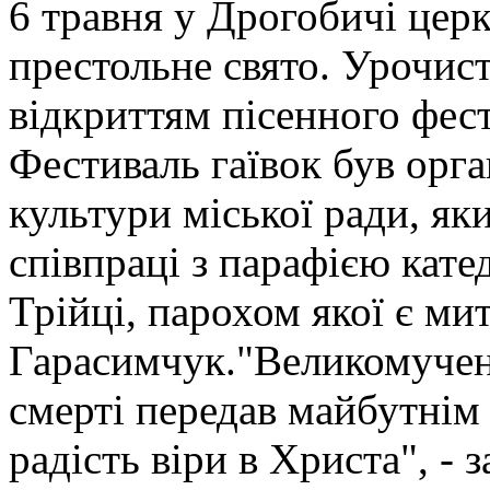
6 травня у Дрогобичі цер
престольне свято. Урочист
відкриттям пісенного фест
Фестиваль гаївок був орга
культури міської ради, я
співпраці з парафією кат
Трійці, парохом якої є мит
Гарасимчук."Великомучен
смерті передав майбутнім
радість віри в Христа", -