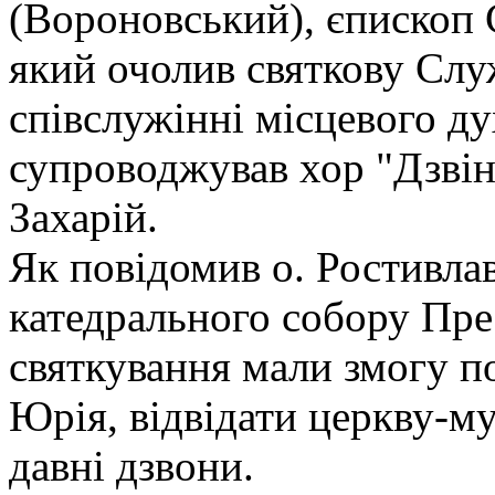
(Вороновський), єпископ
який очолив святкову Слу
співслужінні місцевого д
супроводжував хор "Дзвін
Захарій.
Як повідомив о. Ростивла
катедрального собору Прес
святкування мали змогу п
Юрія, відвідати церкву-му
давні дзвони.