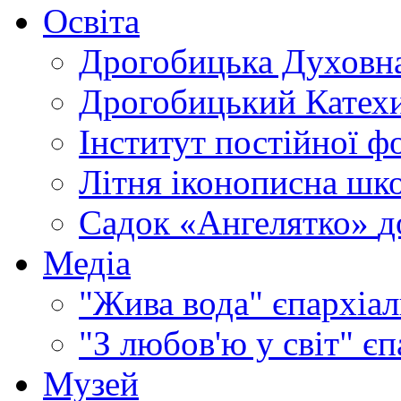
Освіта
Дрогобицька Духовна
Дрогобицький Катехи
Інститут постійної ф
Літня іконописна шк
Садок «Ангелятко»
д
Медіа
"Жива вода"
єпархіал
"З любов'ю у світ"
єп
Музей