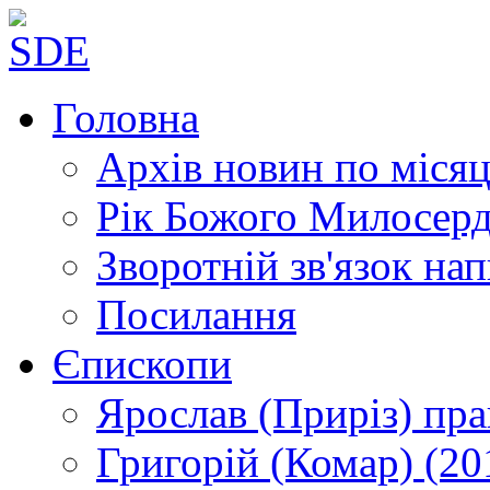
Головна
Архів новин
по місяц
Рік Божого Милосер
Зворотній зв'язок
нап
Посилання
Єпископи
Ярослав (Приріз)
пра
Григорій (Комар)
(20