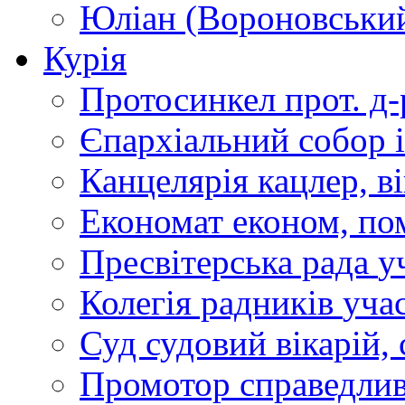
Юліан (Вороновськи
Курія
Протосинкел
прот. д
Єпархіальний собор
Канцелярія
кацлер, в
Економат
економ, по
Пресвітерська рада
у
Колегія радників
учас
Суд
судовий вікарій, с
Промотор справедлив