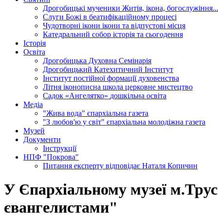
Дрогобицькі мученики
Житія, ікона, богослужіння..
Слуги Божі
в беатифікаційному процесі
Чудотворні ікони
ікони та відпустові місця
Катедральний собор
історія та сьогодення
Історія
Освіта
Дрогобицька Духовна Семінарія
Дрогобицький Катехитичний Інститут
Інститут постійної формації духовенства
Літня іконописна школа
церковне мистецтво
Садок «Ангелятко»
дошкільна освіта
Медіа
"Жива вода"
єпархіальна газета
"З любов'ю у світ"
єпархіальна молодіжна газета
Музей
Документи
Інструкції
НПФ "Покрова"
Питання експерту
відповідає Наталя Копичин
У Єпархіальному музеї м.Трус
євангелистами"