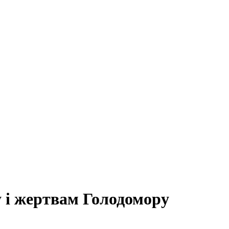
у і жертвам Голодомору