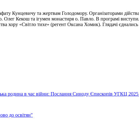
ату Кунцевичу та жертвам Голодомору. Організаторами дійства б
 о. Олег Кекош та ігумен монастиря о. Павло. В програмі виступ
тва хору «Світло тихе» (регент Оксана Хомик). Глядачі єднали
їнська родина в час війни: Послання Синоду Єпископів УГКЦ 2025
во до освітян"