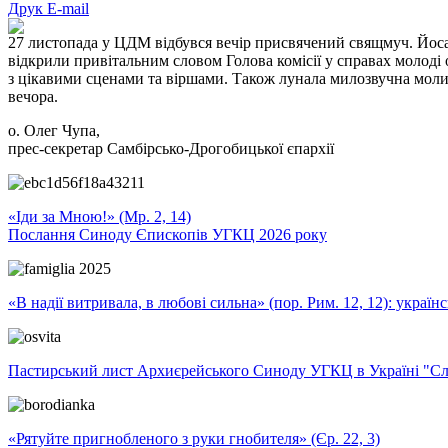
Друк
E-mail
27 листопада у ЦДМ відбувся вечір присвячений свящмуч. Йосаф
відкрили привітальним словом Голова комісії у справах молоді
з цікавими сценами та віршами. Також лунала милозвучна моли
вечора.
о. Олег Чупа,
прес-секретар Самбірсько-Дрогобицької єпархії
«Іди за Мною!» (Мр. 2, 14)
Послання Синоду Єпископів УГКЦ 2026 року
«В надії витривала, в любові сильна» (пор. Рим. 12, 12): укра
Пастирський лист Архиєрейського Синоду УГКЦ в Україні "Сло
«Рятуйте пригнобленого з руки гнобителя» (Єр. 22, 3)