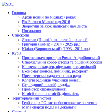
Головна
Архів новин
по місяцях / роках
Рік Божого Милосердя
2016
Зворотній зв'язок
написати нам листа
Посилання
Єпископи
Ярослав (Приріз)
правлячий архиєрей
Григорій (Комар)
(2014 - 2025 рр.)
Юліан (Вороновський)
(1993 - 2011 рр.)
Курія
Протосинкел
прот. д-р Роман Андрійовський
Єпархіальний собор
історія та рішення соборів
Канцелярія
кацлер, віце-канцлер, архіварій
Економат
економ, помічник, референт
Пресвітерська рада
учасники ради
Колегія радників
учасники колегії
Суд
судовий вікарій, судді...
Промотор справедливості
Комісії
голови комісій, діяльність
Територіальний устрій
Герб єпархії
Опис та богословське значення
Мапа єпархії
поділ на деканати
Святині