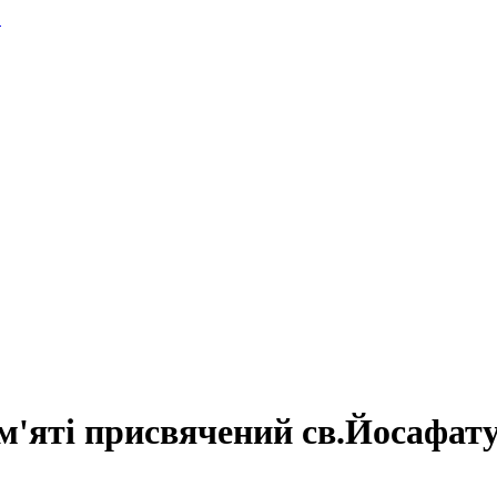
.
ам'яті присвячений св.Йосафат