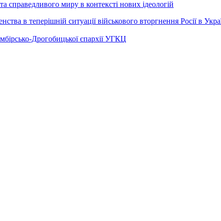
а справедливого миру в контексті нових ідеологій
ства в теперішній ситуації військового вторгнення Росії в Укра
Самбірсько-Дрогобицької єпархії УГКЦ