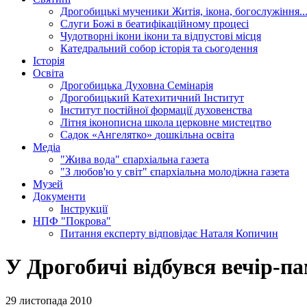
Дрогобицькі мученики
Житія, ікона, богослужіння..
Слуги Божі
в беатифікаційному процесі
Чудотворні ікони
ікони та відпустові місця
Катедральний собор
історія та сьогодення
Історія
Освіта
Дрогобицька Духовна Семінарія
Дрогобицький Катехитичний Інститут
Інститут постійної формації духовенства
Літня іконописна школа
церковне мистецтво
Садок «Ангелятко»
дошкільна освіта
Медіа
"Жива вода"
єпархіальна газета
"З любов'ю у світ"
єпархіальна молодіжна газета
Музей
Документи
Інструкції
НПФ "Покрова"
Питання експерту
відповідає Наталя Копичин
У Дрогобичі відбувся вечір-п
29 листопада 2010