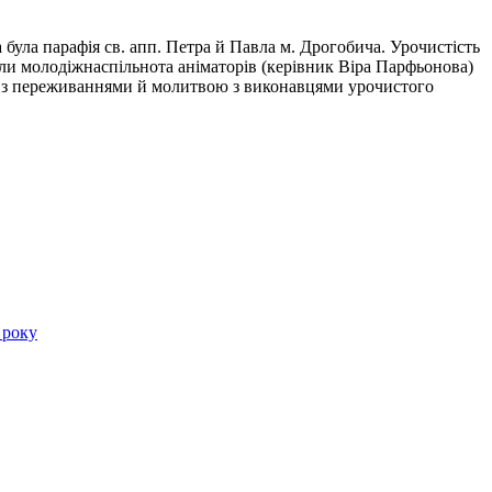
ула парафія св. апп. Петра й Павла м. Дрогобича. Урочистість
или молодіжнаспільнота аніматорів (керівник Віра Парфьонова)
сь з переживаннями й молитвою з виконавцями урочистого
 року