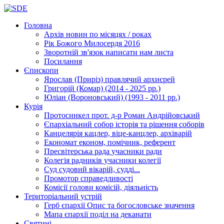
Головна
Архів новин
по місяцях / роках
Рік Божого Милосердя
2016
Зворотній зв'язок
написати нам листа
Посилання
Єпископи
Ярослав (Приріз)
правлячий архиєрей
Григорій (Комар)
(2014 - 2025 рр.)
Юліан (Вороновський)
(1993 - 2011 рр.)
Курія
Протосинкел
прот. д-р Роман Андрійовський
Єпархіальний собор
історія та рішення соборів
Канцелярія
кацлер, віце-канцлер, архіварій
Економат
економ, помічник, референт
Пресвітерська рада
учасники ради
Колегія радників
учасники колегії
Суд
судовий вікарій, судді...
Промотор справедливості
Комісії
голови комісій, діяльність
Територіальний устрій
Герб єпархії
Опис та богословське значення
Мапа єпархії
поділ на деканати
Святині