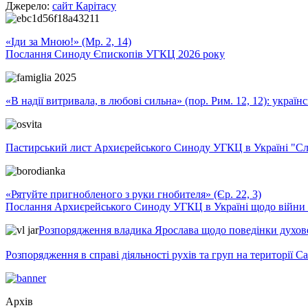
Джерело:
сайт Карітасу
«Іди за Мною!» (Мр. 2, 14)
Послання Синоду Єпископів УГКЦ 2026 року
«В надії витривала, в любові сильна» (пор. Рим. 12, 12): укра
Пастирський лист Архиєрейського Синоду УГКЦ в Україні "Сло
«Рятуйте пригнобленого з руки гнобителя» (Єр. 22, 3)
Послання Архиєрейського Синоду УГКЦ в Україні щодо війни т
Розпорядження владика Ярослава щодо поведінки духовен
Розпорядження в справі діяльності рухів та груп на території 
Архів