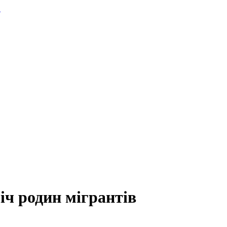
.
іч родин мігрантів