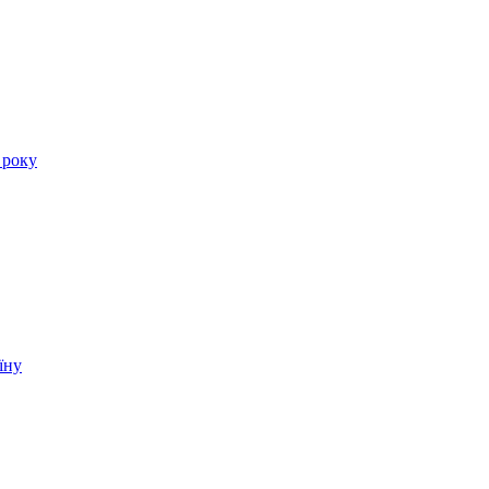
 року
їну