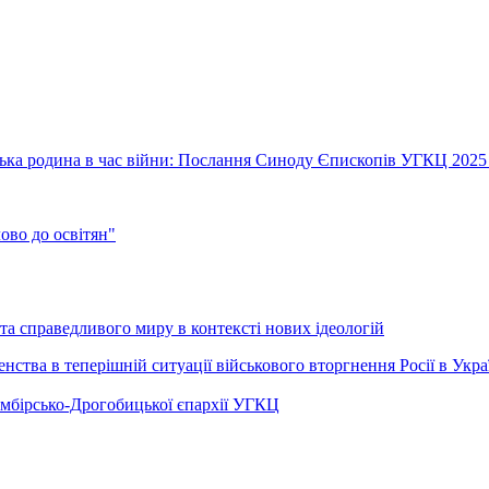
їнська родина в час війни: Послання Синоду Єпископів УГКЦ 2025
во до освітян"
а справедливого миру в контексті нових ідеологій
ства в теперішній ситуації військового вторгнення Росії в Укра
Самбірсько-Дрогобицької єпархії УГКЦ