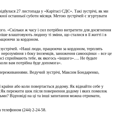
дбулася 27 листопада у «Карітасі СДЄ». Такі зустрічі, як ми
жної останньої суботи місяця. Метою зустрічей є згуртувати
ого. «Скільки ж часу і сил потрібно витратити для досягнення
іше влаштовують людину ті зміни, що сталися в її житті і в
працюючи за кордоном.
 зустрічей. «Наші люди, працюючи за кордоном, терплять
, нерозуміння з боку іноземців, заниження самооцінки – все це
всі сприймають тебе, як якогось «іншого»…. Не будьте
коли вам потрібна буде допомога».
и переживаннями. Ведучий зустрічі, Максим Бондаренко,
країни або коли повертається додому. Як віднайти себе у
? Як пережити шок після повернення додому і яких помилок
тьми? Відповіді на ці та інші запитання можна отримати,
 телефоном (244) 2-24-58.