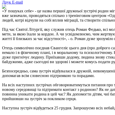
Друк
E-mail
«У пошуках себе» - це назва першої дружньої зустрічі родин міг
вже зазначали, проводяться спільно з тренінговим центром «Одн
людей, котрі відчули на собі вплив міграції, та створити спіль
Під час Святої Літургії, яку служив отець Роман Федько, всі м
мети, за якою їхали за кордон. А чи усвідомлюємо, чим жертвую
житті її близьких за час відсутності», - о. Роман дуже зрозум
Отець символічно поєднав Євангеліє цього дня (про доброго с
немало і в фізичному плані, і в моральному та психологічному. 
дуже пригнічує людину. Приїхавши додому, людина знову стикає
байдужими, адже сьогодні ви здорові і можете комусь подати ру
Безпосередньо, сама зустріч відбувалася в дружній, невимушені
допомагав всім словесною підтримкою та порадами.
На всіх наступних зустрічах обговорюватимуться питання про т
новому середовищі та підтримати контакт з родиною? Як не да
повинна уникати родина в цей час? Як допомогти дітям, чиї бат
прийшовши на зустріч за покликом серця.
Наступна зустріч відбудеться 25 грудня. Запрошуємо всіх неба