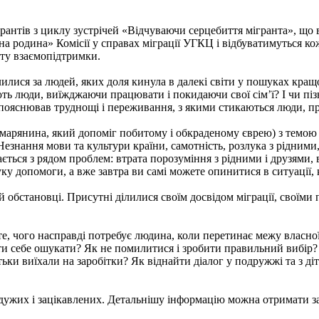
рантів з циклу зустрічей «Відчуваючи серцебиття мігранта», що ві
а родина» Комісії у справах міграції УГКЦ і відбуватимуться ко
ноту взаємопідтримки.
олилися за людей, яких доля кинула в далекі світи у пошуках кращ
ть люди, виїжджаючи працювати і покидаючи свої сім’ї? І чи пізн
іло пояснював труднощі і переживання, з якими стикаються люди, 
амарянина, який допоміг побитому і обкраденому єврею) з темою
Незнання мови та культури країни, самотність, розлука з рідними
ться з рядом проблем: втрата порозуміння з рідними і друзями, 
ку допомоги, а вже завтра ви самі можете опинитися в ситуації, 
й обстановці. Присутні ділилися своїм досвідом міграції, своїм
е, чого насправді потребує людина, коли перетинає межу власної 
ти себе ошукати? Як не помилитися і зробити правильний вибір
ьки виїхали на заробітки? Як віднайти діалог у подружжі та з ді
йдужих і зацікавлених. Детальнішу інформацію можна отримати за