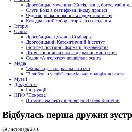
Дрогобицькі мученики
Житія, ікона, богослужіння..
Слуги Божі
в беатифікаційному процесі
Чудотворні ікони
ікони та відпустові місця
Катедральний собор
історія та сьогодення
Історія
Освіта
Дрогобицька Духовна Семінарія
Дрогобицький Катехитичний Інститут
Інститут постійної формації духовенства
Літня іконописна школа
церковне мистецтво
Садок «Ангелятко»
дошкільна освіта
Медіа
"Жива вода"
єпархіальна газета
"З любов'ю у світ"
єпархіальна молодіжна газета
Музей
Документи
Інструкції
НПФ "Покрова"
Питання експерту
відповідає Наталя Копичин
Відбулась перша дружня зустр
29 листопада 2010