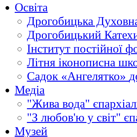
Освіта
Дрогобицька Духовна
Дрогобицький Катехи
Інститут постійної ф
Літня іконописна шк
Садок «Ангелятко»
д
Медіа
"Жива вода"
єпархіал
"З любов'ю у світ"
єп
Музей