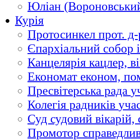
Юліан (Вороновськи
Курія
Протосинкел
прот. д
Єпархіальний собор
Канцелярія
кацлер, в
Економат
економ, по
Пресвітерська рада
у
Колегія радників
учас
Суд
судовий вікарій, с
Промотор справедлив