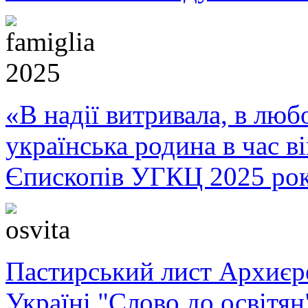
«В надії витривала, в любо
українська родина в час 
Єпископів УГКЦ 2025 ро
Пастирський лист Архиє
Україні "Слово до освітян