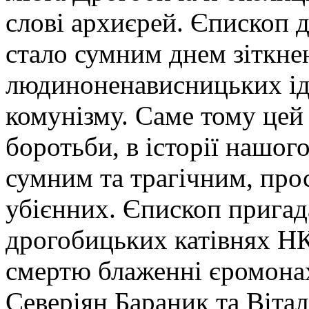
слові архиєрей. Єпископ 
стало сумним днем зіткне
людиноненависницьких ід
комунізму. Саме тому цей 
боротьби, в історії нашо
сумним та трагічним, про
убієнних. Єпископ пригад
дрогобицьких катівнях Н
смертю блаженні єромона
Северіян Бараник та Віта