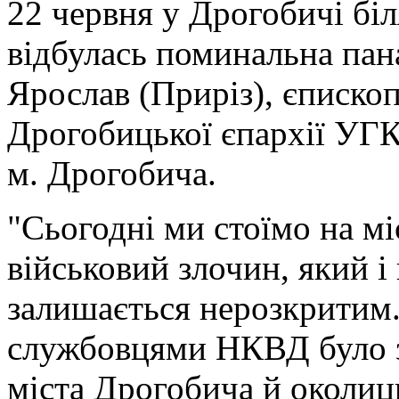
22 червня у Дрогобичі бі
відбулась поминальна пан
Ярослав (Приріз), єписко
Дрогобицької єпархії УГК
м. Дрогобича.
"Сьогодні ми стоїмо на мі
військовий злочин, який і 
залишається нерозкритим.
службовцями НКВД було з
міста Дрогобича й околиц