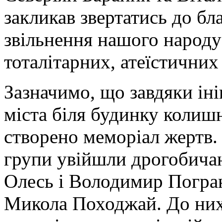
закликав звертатись до б
звільнення нашого народу
тоталітарних, атеїстичних 
Зазначимо, що завдяки іні
міста біля будинку коли
створено меморіал жертв. 
групи увійшли дрогобич
Олесь і Володимир Погран
Микола Походжай. До них