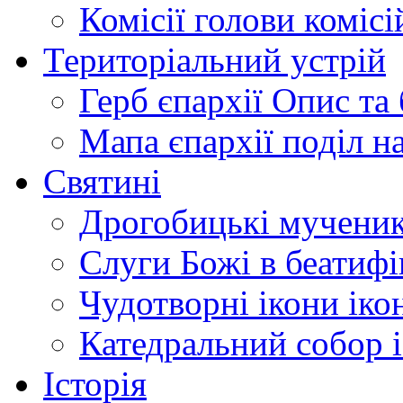
Комісії
голови комісі
Територіальний устрій
Герб єпархії
Опис та 
Мапа єпархії
поділ н
Святині
Дрогобицькі мучени
Слуги Божі
в беатиф
Чудотворні ікони
іко
Катедральний собор
Історія