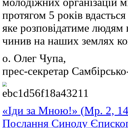
молодіжних організацій мі
протягом 5 років вдасться
яке розповідатиме людям п
чинив на наших землях к
о. Олег Чупа,
прес-секретар Самбірсько
«Іди за Мною!» (Мр. 2, 14
Послання Синоду Єписко