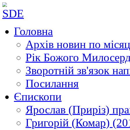
Головна
Архів новин
по місяц
Рік Божого Милосер
Зворотній зв'язок
нап
Посилання
Єпископи
Ярослав (Приріз)
пра
Григорій (Комар)
(20