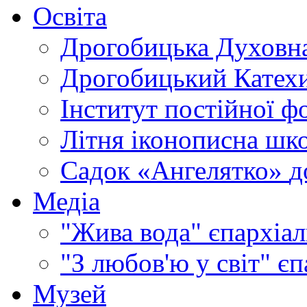
Освіта
Дрогобицька Духовна
Дрогобицький Катехи
Інститут постійної ф
Літня іконописна шк
Садок «Ангелятко»
д
Медіа
"Жива вода"
єпархіал
"З любов'ю у світ"
єп
Музей