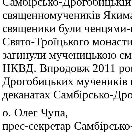
Самбірсько-Дрогобицькій 
священномучеників Якима,
священики були ченцями-
Свято-Троїцького монасти
загинули мученицькою см
НКВД. Впродовж 2011 рок
Дрогобицьких мучеників в
деканатах Самбірсько-Дро
о. Олег Чупа,
прес-секретар Самбірсько