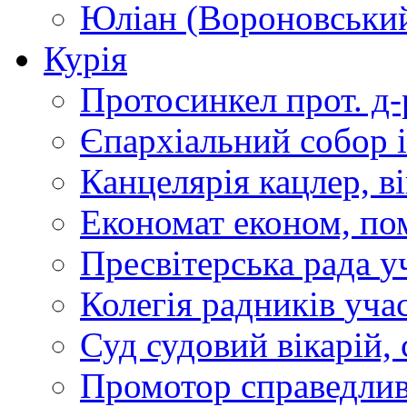
Юліан (Вороновськи
Курія
Протосинкел
прот. д
Єпархіальний собор
Канцелярія
кацлер, в
Економат
економ, по
Пресвітерська рада
у
Колегія радників
учас
Суд
судовий вікарій, с
Промотор справедлив