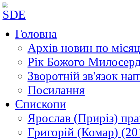
Головна
Архів новин
по місяц
Рік Божого Милосер
Зворотній зв'язок
нап
Посилання
Єпископи
Ярослав (Приріз)
пра
Григорій (Комар)
(20