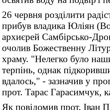
26 червня розділити радіс
прибув владика Юліян (В
архиєрей Самбірсько-Дрог
очолив Божественну Літур
храму. "Нелегко було на
терпінь, однак підкоривши
вдалось," - зазначив у про
прот. Тарас Гарасимчук, к
Як повідомив прот. Іван 