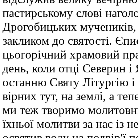
пастирському слові нагол
Дрогобицьких мучеників, 
закликом до святості. Єпи
цьогорічний храмовий пра
день, коли отці Северин і
останню Святу Літургію і 
вірних тут, на землі, а теп
ми теж творимо молитовн
їхньої молитви за нас із н
освятив воду на подвір'ї 