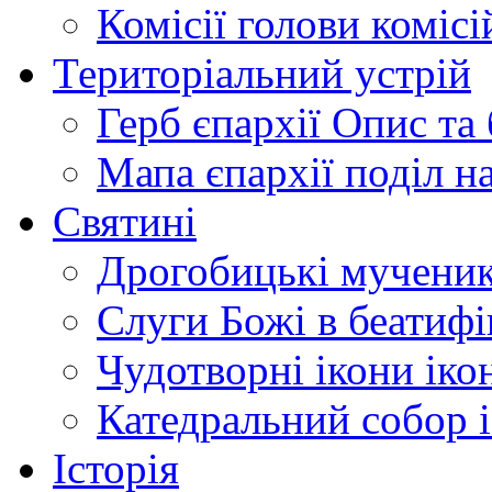
Комісії
голови комісі
Територіальний устрій
Герб єпархії
Опис та 
Мапа єпархії
поділ н
Святині
Дрогобицькі мучени
Слуги Божі
в беатиф
Чудотворні ікони
іко
Катедральний собор
Історія