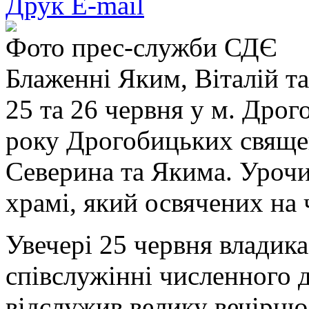
Друк
E-mail
Фото прес-служби СДЄ
Блаженні Яким, Віталій т
25 та 26 червня у м. Дрог
року Дрогобицьких свяще
Северина та Якима. Урочи
храмі, який освячених на 
Увечері 25 червня владика
співслужінні численного д
відслужив велику вечірню 