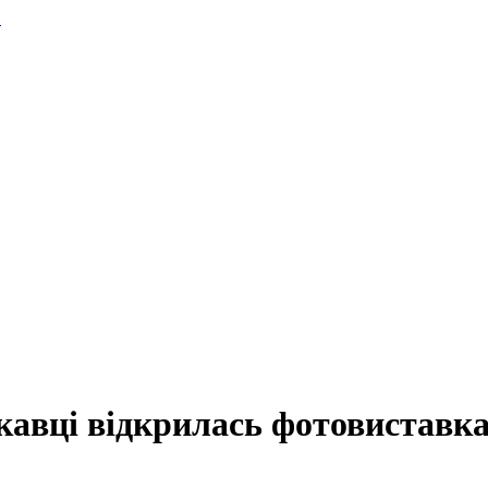
.
скавці відкрилась фотовиставк