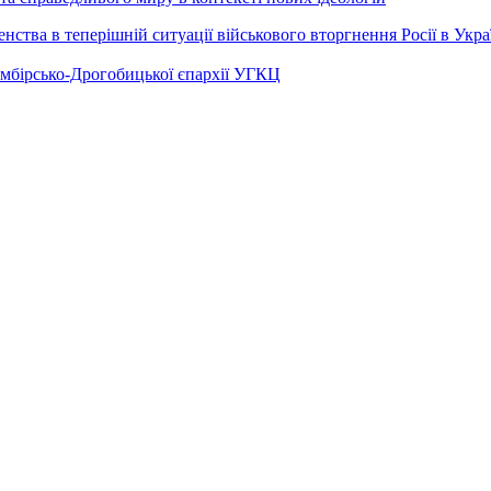
ства в теперішній ситуації військового вторгнення Росії в Укра
Самбірсько-Дрогобицької єпархії УГКЦ