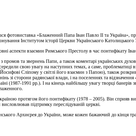
ася фотовиставка «Блаженний Папа Іван Павло ІІ та Україна», п
понування Інститутом історії Церкви Українського Католицького 
ні аспекти взаємин Римського Престолу в час понтифікату Івана 
 з промов та звернень Папи, а також коментарі українських духов
середили свою увагу на наступних темах, а саме, проблематиці вза
 Йосифові Сліпому у світлі його взаємин з Папою), також розкри
нінь зі сторони радянської влади, і на поселеннях та відзначення 4
їні (1987-1991 рр.). І на кінець найбільшу увагу творці банерів 
Блаженного.
раїною протягом його понтифікату (1978 – 2005). Він сприяв вих
и висловлював підтримку переслідуваній церкві.
нського Архиєрея до України, може кожен бажаючий до кінця тра