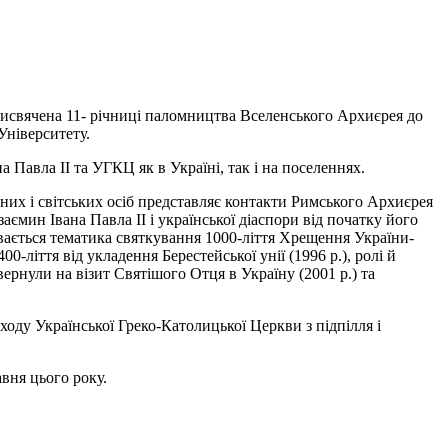
рисвячена 11- річниці паломництва Вселенського Архиєрея до
Університету.
Павла ІІ та УГКЦ як в Україні, так і на поселеннях.
них і світських осіб представляє контакти Римського Архиєрея
ємин Івана Павла ІІ і української діаспори від початку його
вається тематика святкування 1000-ліття Хрещення України-
00-ліття від укладення Берестейської унії (1996 р.), ролі й
звернули на візит Святішого Отця в Україну (2001 р.) та
оду Української Греко-Католицької Церкви з підпілля і
вня цього року.