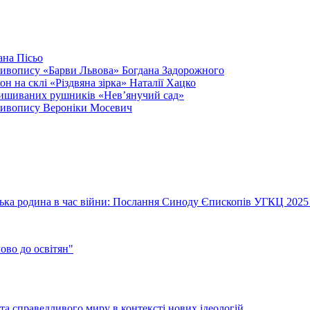
ана Пісьо
 живопису «Барви Львова» Богдана Задорожного
он на склі «Різдвяна зірка» Наталії Хацко
 вишиваних рушників «Нев’янучий сад»
 живопису Вероніки Мосевич
їнська родина в час війни: Послання Синоду Єпископів УГКЦ 2025
во до освітян"
а справедливого миру в контексті нових ідеологій