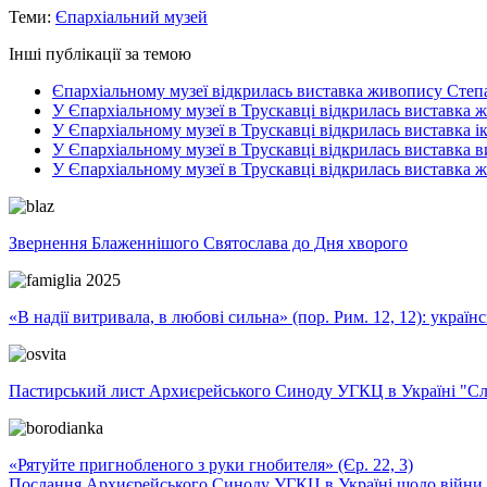
Теми:
Єпархіальний музей
Інші публікації за темою
Єпархіальному музеї відкрилась виставка живопису Степ
У Єпархіальному музеї в Трускавці відкрилась виставка
У Єпархіальному музеї в Трускавці відкрилась виставка ік
У Єпархіальному музеї в Трускавці відкрилась виставка
У Єпархіальному музеї в Трускавці відкрилась виставка
Звернення Блаженнішого Святослава до Дня хворого
«В надії витривала, в любові сильна» (пор. Рим. 12, 12): укра
Пастирський лист Архиєрейського Синоду УГКЦ в Україні "Сло
«Рятуйте пригнобленого з руки гнобителя» (Єр. 22, 3)
Послання Архиєрейського Синоду УГКЦ в Україні щодо війни т