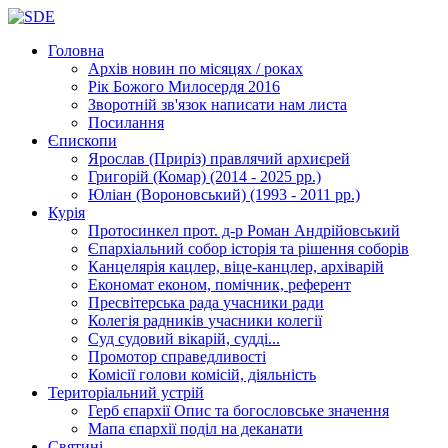
Головна
Архів новин
по місяцях / роках
Рік Божого Милосердя
2016
Зворотній зв'язок
написати нам листа
Посилання
Єпископи
Ярослав (Приріз)
правлячий архиєрей
Григорій (Комар)
(2014 - 2025 рр.)
Юліан (Вороновський)
(1993 - 2011 рр.)
Курія
Протосинкел
прот. д-р Роман Андрійовський
Єпархіальний собор
історія та рішення соборів
Канцелярія
кацлер, віце-канцлер, архіварій
Економат
економ, помічник, референт
Пресвітерська рада
учасники ради
Колегія радників
учасники колегії
Суд
судовий вікарій, судді...
Промотор справедливості
Комісії
голови комісій, діяльність
Територіальний устрій
Герб єпархії
Опис та богословське значення
Мапа єпархії
поділ на деканати
Святині