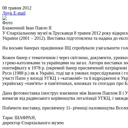
08 травня 2012
Друк
E-mail
Фото
Блаженний Іван Павло ІІ
У Єпархіальному музеї м.Трускавця 8 травня 2012 року відкрил
України (2001 – 2012). Виставка підготовлена та надана до екс
На восьми банерах працівники ІІЦ спробували узагальнити голов
Кожен банер є тематичним і через світлини, документи, уривки
з греко-католиками та українцями на загал. Автори виставки зо
понтифікату в 1978 р. (окремий банер присвячений патріархові
Руси (1988 р.) як в Україні, тоді ще в умовах переслідування і го
участі Папи у виході УГКЦ з «катакомб» та її відродженні в Укра
українську «пам'ять» в пам'ятниках, книжках та спогадах про 
Дана фотовиставка ілюструє взаємини між Іваном Павлом ІІ і Ук
вимагав від радянського керівництва легалізації УГКЦ, і завжд
Побачити виставку, присвячену 11- річниці паломництва Вселе
Тарас ШАФРАН,
директор Єпархіального музею