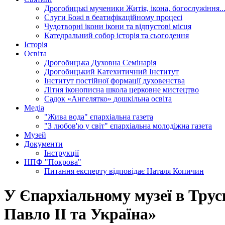
Дрогобицькі мученики
Житія, ікона, богослужіння..
Слуги Божі
в беатифікаційному процесі
Чудотворні ікони
ікони та відпустові місця
Катедральний собор
історія та сьогодення
Історія
Освіта
Дрогобицька Духовна Семінарія
Дрогобицький Катехитичний Інститут
Інститут постійної формації духовенства
Літня іконописна школа
церковне мистецтво
Садок «Ангелятко»
дошкільна освіта
Медіа
"Жива вода"
єпархіальна газета
"З любов'ю у світ"
єпархіальна молодіжна газета
Музей
Документи
Інструкції
НПФ "Покрова"
Питання експерту
відповідає Наталя Копичин
У Єпархіальному музеї в Тру
Павло ІІ та Україна»