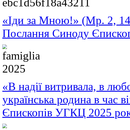
«Іди за Мною!» (Мр. 2, 14
Послання Синоду Єписко
«В надії витривала, в любо
українська родина в час 
Єпископів УГКЦ 2025 ро