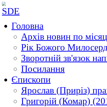
Головна
Архів новин
по місяц
Рік Божого Милосер
Зворотній зв'язок
нап
Посилання
Єпископи
Ярослав (Приріз)
пра
Григорій (Комар)
(20