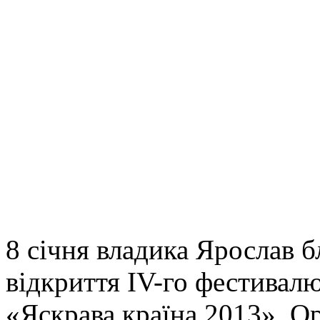
8 січня владика Ярослав б
відкриття ІV-го фестивалю
«Яскрава країна 2013». О