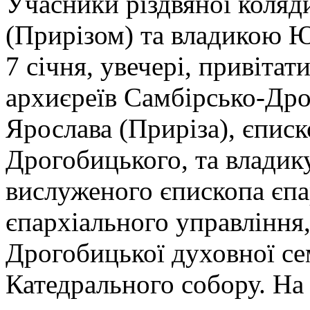
Учасники різдвяної коляд
(Прирізом) та владикою 
7 січня, увечері, привітат
архиєреїв Самбірсько-Дро
Ярослава (Приріза), єпис
Дрогобицького, та владик
вислуженого єпископа єпа
єпархіального управління,
Дрогобицької духовної сем
Катедрального собору. На 