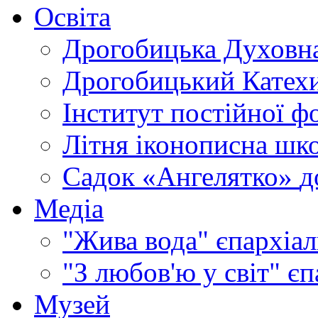
Освіта
Дрогобицька Духовна
Дрогобицький Катехи
Інститут постійної ф
Літня іконописна шк
Садок «Ангелятко»
д
Медіа
"Жива вода"
єпархіал
"З любов'ю у світ"
єп
Музей