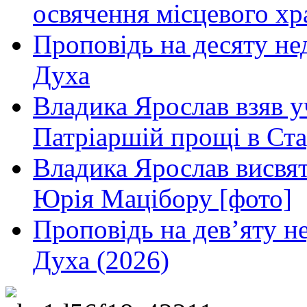
освячення місцевого хр
Проповідь на десяту не
Духа
Владика Ярослав взяв у
Патріаршій прощі в Ста
Владика Ярослав висвя
Юрія Мацібору [фото]
Проповідь на дев’яту н
Духа (2026)