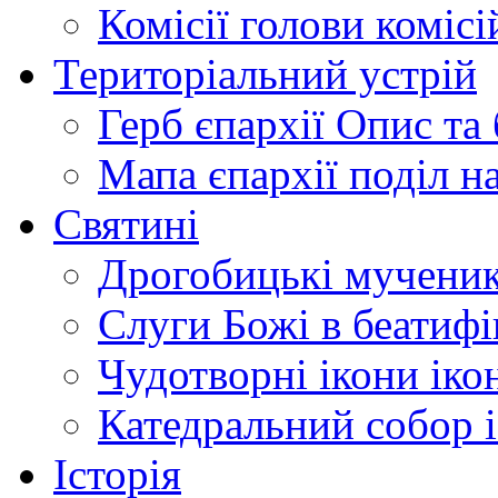
Комісії
голови комісі
Територіальний устрій
Герб єпархії
Опис та 
Мапа єпархії
поділ н
Святині
Дрогобицькі мучени
Слуги Божі
в беатиф
Чудотворні ікони
іко
Катедральний собор
Історія