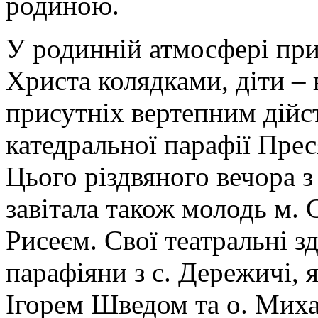
родиною.
У родинній атмосфері пр
Христа колядками, діти – 
присутніх вертепним дійс
катедральної парафії Прес
Цього різдвяного вечора з
завітала також молодь м. 
Рисеєм. Свої театральні з
парафіяни з с. Дережичі, я
Ігорем Шведом та о. Мих