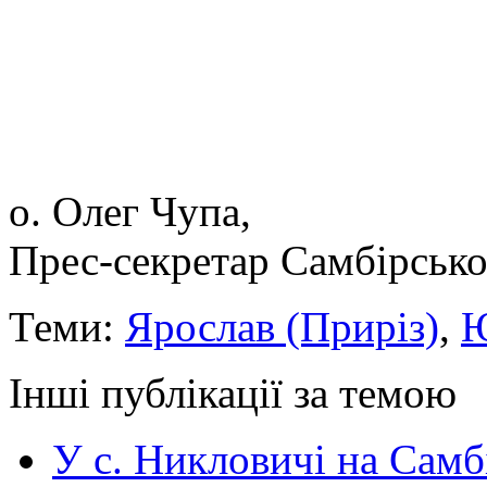
о. Олег Чупа,
Прес-секретар Самбірсько
Теми:
Ярослав (Приріз)
,
Ю
Інші публікації за темою
У с. Никловичі на Самб