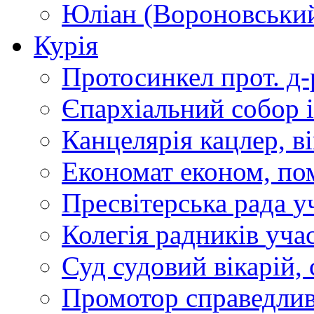
Юліан (Вороновськи
Курія
Протосинкел
прот. д
Єпархіальний собор
Канцелярія
кацлер, в
Економат
економ, по
Пресвітерська рада
у
Колегія радників
учас
Суд
судовий вікарій, с
Промотор справедлив