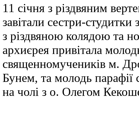
11 січня з різдвяним верт
завітали сестри-студитки з
з різдвяною колядою та н
архиєрея привітала молод
священномучеників м. Дро
Бунем, та молодь парафії 
на чолі з о. Олегом Кекош