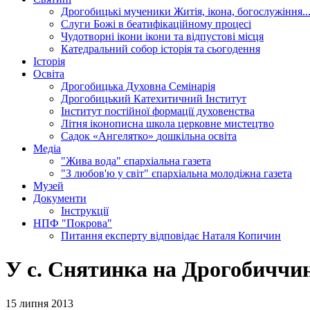
Дрогобицькі мученики
Житія, ікона, богослужіння..
Слуги Божі
в беатифікаційному процесі
Чудотворні ікони
ікони та відпустові місця
Катедральний собор
історія та сьогодення
Історія
Освіта
Дрогобицька Духовна Семінарія
Дрогобицький Катехитичний Інститут
Інститут постійної формації духовенства
Літня іконописна школа
церковне мистецтво
Садок «Ангелятко»
дошкільна освіта
Медіа
"Жива вода"
єпархіальна газета
"З любов'ю у світ"
єпархіальна молодіжна газета
Музей
Документи
Інструкції
НПФ "Покрова"
Питання експерту
відповідає Наталя Копичин
У с. Снятинка на Дрогобиччин
15 липня 2013