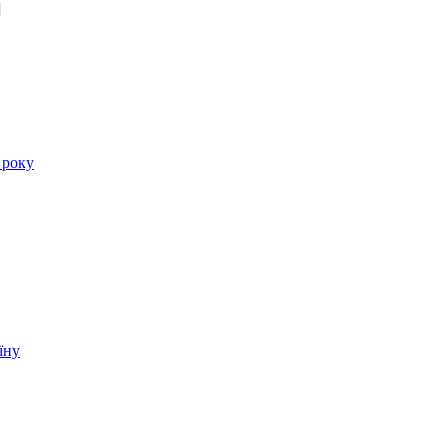
]
 року
їну