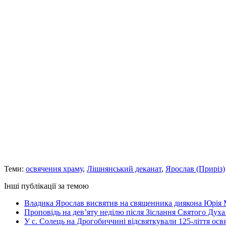
Теми:
освячення храму
,
Лішнянський деканат
,
Ярослав (Приріз)
Інші публікації за темою
Владика Ярослав висвятив на священника диякона Юрія 
Проповідь на дев’яту неділю після Зіслання Святого Духа
У с. Солець на Дрогобиччині відсвяткували 125-ліття ос