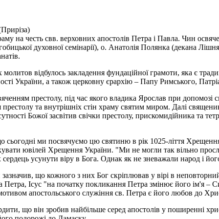
(Приріза)
аму на честь свв. верховних апостолів Петра і Павла. Чин освяч
бицької духовної семінарії), о. Анатолія Полянка (декана Лішнян
натів.
 молитов відбулось закладення фундаційної грамоти, яка є трад
ості України, а також церковну єрархію – Папу Римського, Патрі
яченням престолу, під час якого владика Ярослав при допомозі
престолу та внутрішніх стін храму святим миром. Далі священи
утності Божої засвітив свічки престолу, прискомидійника та тет
що сьогодні ми посвячуємо цю святиню в рік 1025-ліття Хрещення
кувати ювілей Хрещення України. "Ми не могли так вільно просл
сердець усунути віру в Бога. Однак як не зневажали народ і його 
й зазначив, що кожного з них Бог скріплював у вірі в неповторн
тра, Ісус "на початку покликання Петра змінює його ім'я – Симон
отивом апостольського служіння св. Петра є його любов до Хри
рдити, що він зробив найбільше серед апостолів у поширенні хри
його подорожі до Дамаску.