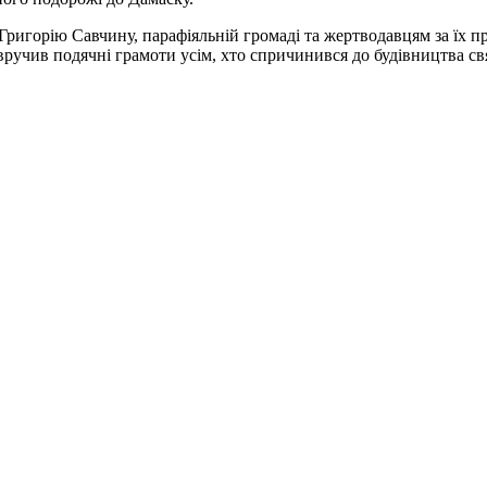
ригорію Савчину, парафіяльній громаді та жертводавцям за їх пр
ручив подячні грамоти усім, хто спричинився до будівництва св