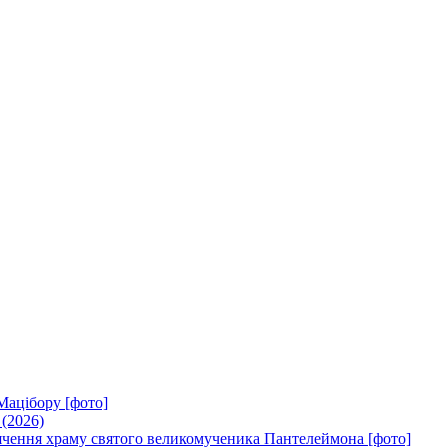
Мацібору [фото]
 (2026)
вячення храму святого великомученика Пантелеймона [фото]