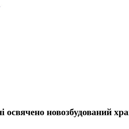
.
і освячено новозбудований хра