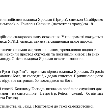
ення здійснив владика Ярослав (Приріз), єпископ Самбірсько-
ського), о. Григорія Савчина (настоятеля храму) та 18
иційною складовою чину освячення. У цій грамоті вказується
арха УГКЦ, єпарха, декана та священика даної парохії.
 священиків омив жертовник вином, трояндовою водою та
ки накрили престол обрусами та поставили кивот. На знак
раподу. Опісля владика Ярослав освятив іконостас
 Руси-України", - привітав вірних владика Ярослав. 25 років
авляти Бога, як сьогодні", - додав єпископ. Причиною цього
віру, він витривав, бо покладався на Бога.
ий спосіб. Кожному Господь визначив особливе служіння для
 – на символічне - Петро (гр. Petros – скеля), - бо він має
ста Господа.
стиянства на Захід. Поштовхом до такої саможертовної