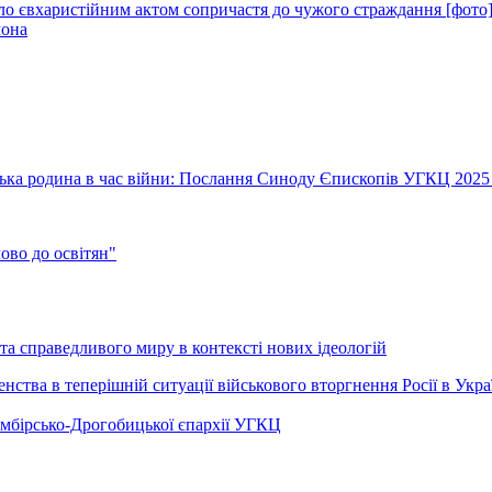
ло євхаристійним актом сопричастя до чужого страждання [фото
мона
їнська родина в час війни: Послання Синоду Єпископів УГКЦ 2025
во до освітян"
а справедливого миру в контексті нових ідеологій
ства в теперішній ситуації військового вторгнення Росії в Укра
Самбірсько-Дрогобицької єпархії УГКЦ