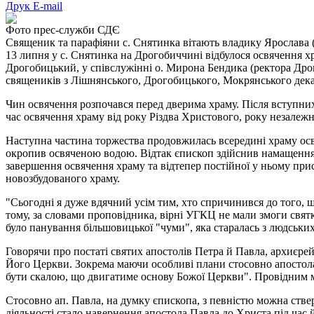
Друк
E-mail
Фото прес-служби СДЄ
Священик та парафіяни с. Снятинка вітають владику Ярослава 
13 липня у с. Снятинка на Дрогобиччині відбулося освячення хр
Дрогобицький, у співслужінні о. Мирона Бендика (ректора Дрого
священиків з Лішнянського, Дрогобицького, Мокрянського дека
Чин освячення розпочався перед дверима храму. Після вступних
час освячення храму від року Різдва Христового, року незалежн
Наступна частина торжества продовжилась всередині храму осв
окропив освяченою водою. Відтак єпископ здійснив намащення 
завершення освячення храму та відтепер постійної у ньому прис
новозбудованого храму.
"Сьогодні я дуже вдячний усім тим, хто спричинився до того, 
тому, за словами проповідника, вірні УГКЦ не мали змоги свят
було панування більшовицької "чуми", яка старалась з людських 
Говорячи про постаті святих апостолів Петра й Павла, архиєре
Його Церкви. Зокрема маючи особливі плани стосовно апостола Пе
бути скалою, що двигатиме основу Божої Церкви". Провідним м
Стосовно ап. Павла, на думку єпископа, з певністю можна стве
діяльності стало навернення апостола Павла до Христа під час 