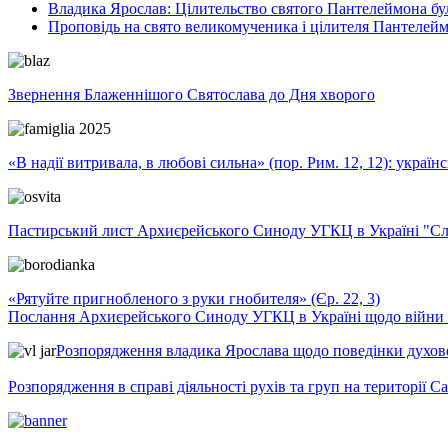
Владика Ярослав: Цілительство святого Пантелеймона бу
Проповідь на свято великомученика і цілителя Пантелей
Звернення Блаженнішого Святослава до Дня хворого
«В надії витривала, в любові сильна» (пор. Рим. 12, 12): укра
Пастирський лист Архиєрейського Синоду УГКЦ в Україні "Сло
«Рятуйте пригнобленого з руки гнобителя» (Єр. 22, 3)
Послання Архиєрейського Синоду УГКЦ в Україні щодо війни т
Розпорядження владика Ярослава щодо поведінки духовен
Розпорядження в справі діяльності рухів та груп на території 