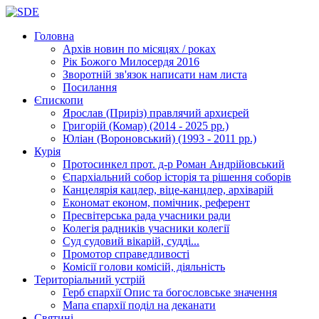
Головна
Архів новин
по місяцях / роках
Рік Божого Милосердя
2016
Зворотній зв'язок
написати нам листа
Посилання
Єпископи
Ярослав (Приріз)
правлячий архиєрей
Григорій (Комар)
(2014 - 2025 рр.)
Юліан (Вороновський)
(1993 - 2011 рр.)
Курія
Протосинкел
прот. д-р Роман Андрійовський
Єпархіальний собор
історія та рішення соборів
Канцелярія
кацлер, віце-канцлер, архіварій
Економат
економ, помічник, референт
Пресвітерська рада
учасники ради
Колегія радників
учасники колегії
Суд
судовий вікарій, судді...
Промотор справедливості
Комісії
голови комісій, діяльність
Територіальний устрій
Герб єпархії
Опис та богословське значення
Мапа єпархії
поділ на деканати
Святині