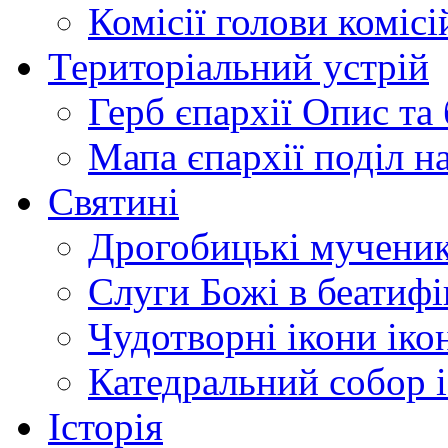
Комісії
голови комісі
Територіальний устрій
Герб єпархії
Опис та 
Мапа єпархії
поділ н
Святині
Дрогобицькі мучени
Слуги Божі
в беатиф
Чудотворні ікони
іко
Катедральний собор
Історія