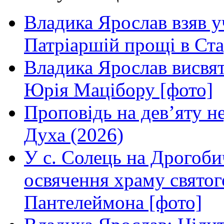
Владика Ярослав взяв у
Патріаршій прощі в Ста
Владика Ярослав висвя
Юрія Мацібору [фото]
Проповідь на дев’яту н
Духа (2026)
У с. Солець на Дрогоби
освячення храму свято
Пантелеймона [фото]