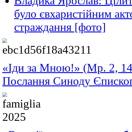
Владика Ярослав: Ціли
було євхаристійним акт
страждання [фото]
«Іди за Мною!» (Мр. 2, 14
Послання Синоду Єписко