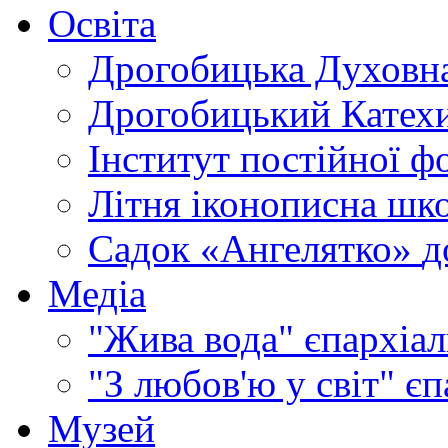
Освіта
Дрогобицька Духовна
Дрогобицький Катехи
Інститут постійної ф
Літня іконописна шк
Садок «Ангелятко»
д
Медіа
"Жива вода"
єпархіал
"З любов'ю у світ"
єп
Музей