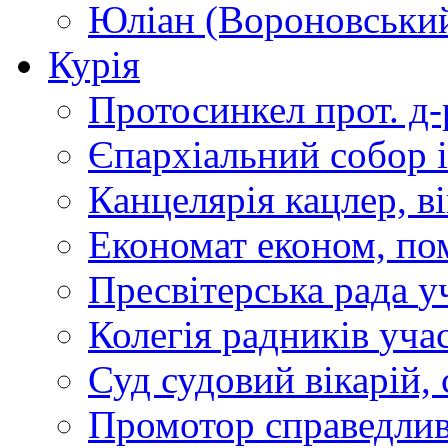
Юліан (Вороновськи
Курія
Протосинкел
прот. д
Єпархіальний собор
Канцелярія
кацлер, в
Економат
економ, по
Пресвітерська рада
у
Колегія радників
учас
Суд
судовий вікарій, с
Промотор справедлив