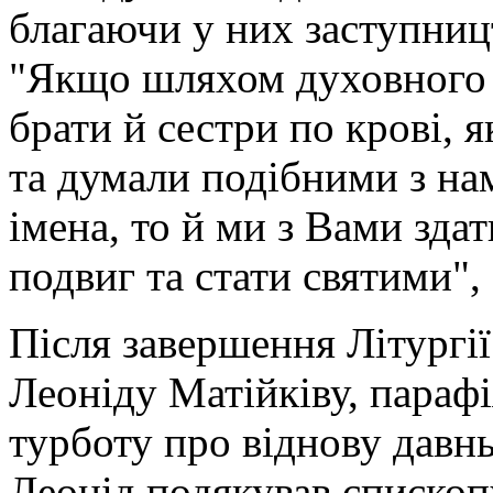
благаючи у них заступниц
"Якщо шляхом духовного
брати й сестри по крові, 
та думали подібними з на
імена, то й ми з Вами зда
подвиг та стати святими", 
Після завершення Літургії
Леоніду Матійківу, параф
турботу про віднову давнь
Леонід подякував єпископ