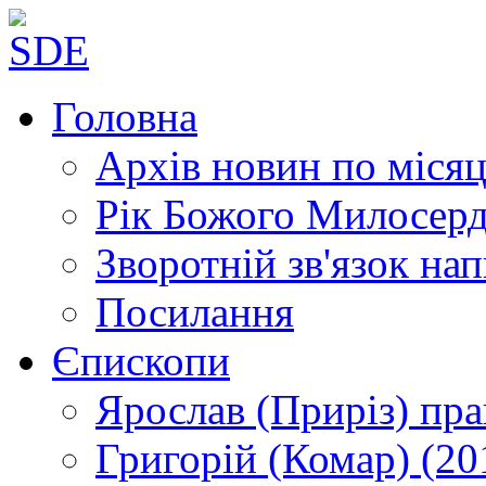
Головна
Архів новин
по місяц
Рік Божого Милосер
Зворотній зв'язок
нап
Посилання
Єпископи
Ярослав (Приріз)
пра
Григорій (Комар)
(20