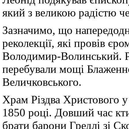
який з великою радістю че
Зазначимо, що напередодні
реколекції, які провів єро
Володимир-Волинський. Рі
перебували мощі Блаженн
Величковського.
Храм Різдва Христового у
1850 році. Довший час кт
брати барони Гредлі зі Ск