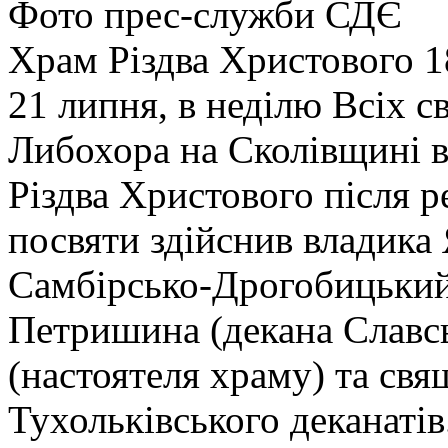
Фото прес-служби СДЄ
Храм Різдва Христового 1
21 липня, в неділю Всіх св
Либохора на Сколівщині в
Різдва Христового після р
посвяти здійснив владика 
Самбірсько-Дрогобицький,
Петришина (декана Славсь
(настоятеля храму) та свя
Тухольківського деканатів