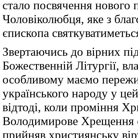
стало посвячення нового п
Чоловіколюбця, яке з бла
єпископа святкуватиметьс
Звертаючись до вірних під
Божественній Літургії, вл
особливому маємо пережит
українського народу у цей
відтоді, коли проміння Хр
Володимирове Хрещення о
прийняв християнську віру