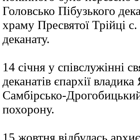
Головсько Пібузького дека
храму Пресвятої Трійці с
деканату.
14 січня у співслужінні с
деканатів єпархії владика
Самбірсько-Дрогобицький
похорону.
15 жовтня відбулась архи