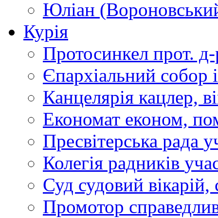
Юліан (Вороновськи
Курія
Протосинкел
прот. д
Єпархіальний собор
Канцелярія
кацлер, в
Економат
економ, по
Пресвітерська рада
у
Колегія радників
учас
Суд
судовий вікарій, с
Промотор справедлив