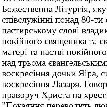
Божественна Літургія, яку
співслужінні понад 80-ти 
пастирському слові влади
покійного священика та ск
матері та пастві покійног
над трьома євангельським
воскресіння дочки Яіра, с
воскресіння Лазаря. Говор
праворуч Христа на хресті
"Покаяння переводить люд