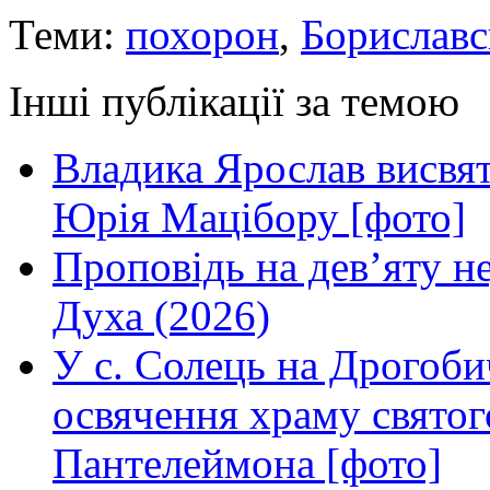
Теми:
похорон
,
Бориславс
Інші публікації за темою
Владика Ярослав висвя
Юрія Мацібору [фото]
Проповідь на дев’яту н
Духа (2026)
У с. Солець на Дрогоби
освячення храму свято
Пантелеймона [фото]