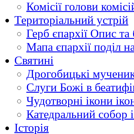
Комісії
голови комісі
Територіальний устрій
Герб єпархії
Опис та 
Мапа єпархії
поділ н
Святині
Дрогобицькі мучени
Слуги Божі
в беатиф
Чудотворні ікони
іко
Катедральний собор
Історія