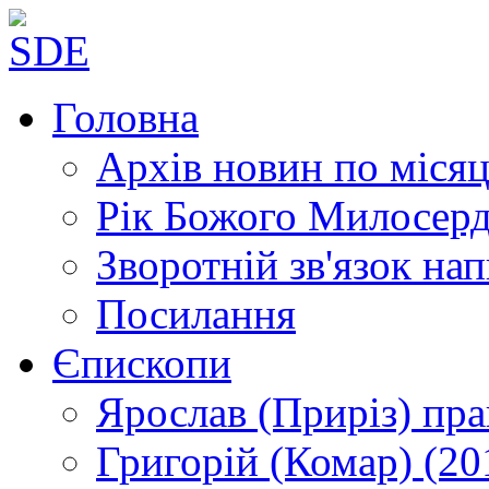
Головна
Архів новин
по місяц
Рік Божого Милосер
Зворотній зв'язок
нап
Посилання
Єпископи
Ярослав (Приріз)
пра
Григорій (Комар)
(20