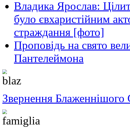
Владика Ярослав: Ціли
було євхаристійним акт
страждання [фото]
Проповідь на свято вел
Пантелеймона
Звернення Блаженнішого 