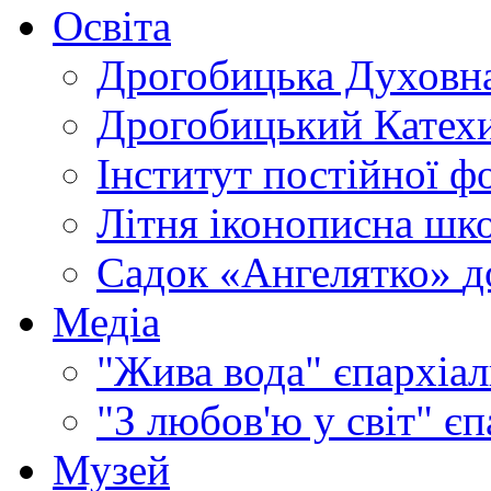
Освіта
Дрогобицька Духовна
Дрогобицький Катехи
Інститут постійної ф
Літня іконописна шк
Садок «Ангелятко»
д
Медіа
"Жива вода"
єпархіал
"З любов'ю у світ"
єп
Музей