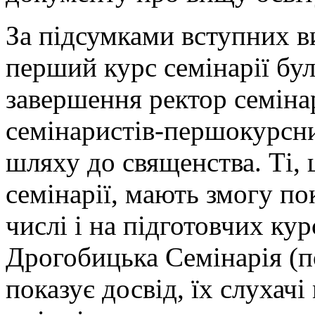
За підсумками вступних ви
перший курс семінарії бул
завершення ректор семіна
семінаристів-першокурсник
шляху до священства. Ті,
семінарії, мають змогу по
числі і на підготовчих ку
Дрогобицька Семінарія (п
показує досвід, їх слухач