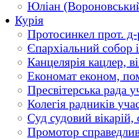
Юліан (Вороновськи
Курія
Протосинкел
прот. д
Єпархіальний собор
Канцелярія
кацлер, в
Економат
економ, по
Пресвітерська рада
у
Колегія радників
учас
Суд
судовий вікарій, с
Промотор справедлив