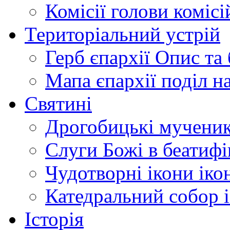
Комісії
голови комісі
Територіальний устрій
Герб єпархії
Опис та 
Мапа єпархії
поділ н
Святині
Дрогобицькі мучени
Слуги Божі
в беатиф
Чудотворні ікони
іко
Катедральний собор
Історія