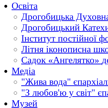
Освіта
Дрогобицька Духовна
Дрогобицький Катехи
Інститут постійної ф
Літня іконописна шк
Садок «Ангелятко»
д
Медіа
"Жива вода"
єпархіал
"З любов'ю у світ"
єп
Музей