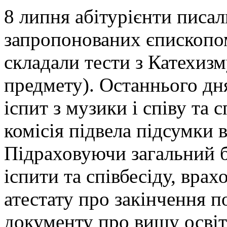
8 липня абітурієнти писал
запропонованих єпископом
складали тести з Катехизму
предмету). Останнього дня
іспит з музики і співу та 
комісія підвела підсумки в
Підраховуючи загальний ба
іспити та співбесіду, врах
атестату про закінчення п
документу про вищу освіт