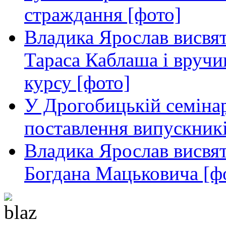
страждання [фото]
Владика Ярослав висвя
Тараса Каблаша і вручи
курсу [фото]
У Дрогобицькій семінар
поставлення випускникі
Владика Ярослав висвя
Богдана Мацьковича [ф