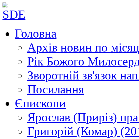
Головна
Архів новин
по місяц
Рік Божого Милосер
Зворотній зв'язок
нап
Посилання
Єпископи
Ярослав (Приріз)
пра
Григорій (Комар)
(20