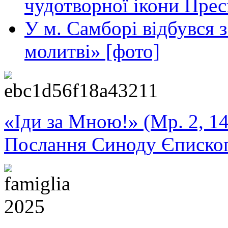
чудотворної ікони Прес
У м. Самборі відбувся з
молитві» [фото]
«Іди за Мною!» (Мр. 2, 14
Послання Синоду Єписко