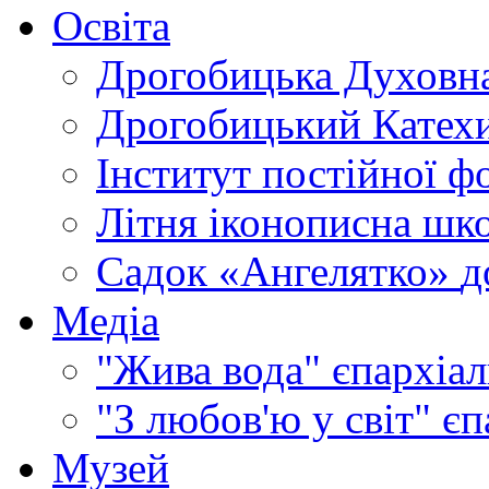
Освіта
Дрогобицька Духовна
Дрогобицький Катехи
Інститут постійної ф
Літня іконописна шк
Садок «Ангелятко»
д
Медіа
"Жива вода"
єпархіал
"З любов'ю у світ"
єп
Музей