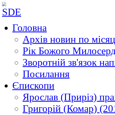
Головна
Архів новин
по місяц
Рік Божого Милосер
Зворотній зв'язок
нап
Посилання
Єпископи
Ярослав (Приріз)
пра
Григорій (Комар)
(20