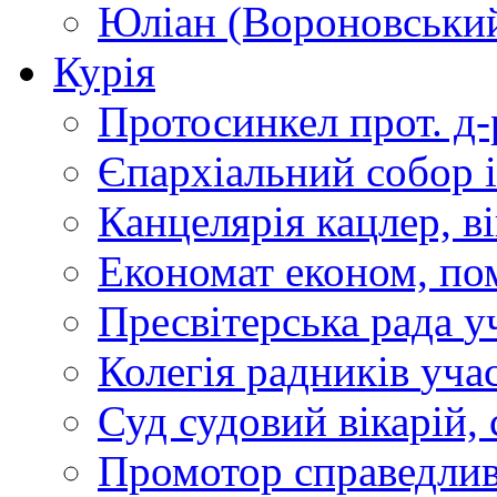
Юліан (Вороновськи
Курія
Протосинкел
прот. д
Єпархіальний собор
Канцелярія
кацлер, в
Економат
економ, по
Пресвітерська рада
у
Колегія радників
учас
Суд
судовий вікарій, с
Промотор справедлив