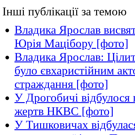
Інші публікації за темою
Владика Ярослав висвя
Юрія Мацібору [фото]
Владика Ярослав: Ціли
було євхаристійним акт
страждання [фото]
У Дрогобичі відбулося 
жертв НКВС [фото]
У Тишковичах відбулас