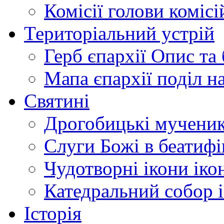
Комісії
голови комісі
Територіальний устрій
Герб єпархії
Опис та 
Мапа єпархії
поділ н
Святині
Дрогобицькі мучени
Слуги Божі
в беатиф
Чудотворні ікони
іко
Катедральний собор
Історія