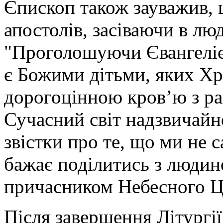
Єпископ також зауважив,
апостолів, засіваючи в лю
"Проголошуючи Євангеліє,
є Божими дітьми, яких Х
дорогоцінною кров’ю з раб
Сучасний світ надзвичайно
звістки про те, що ми не 
бажає поділитись з людин
причасником Небесного Ц
Після завершення Літургії