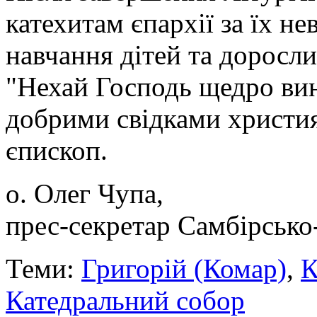
катехитам єпархії за їх н
навчання дітей та доросли
"Нехай Господь щедро вин
добрими свідками христия
єпископ.
о. Олег Чупа,
прес-секретар Самбірсько
Теми:
Григорій (Комар)
,
К
Катедральний собор