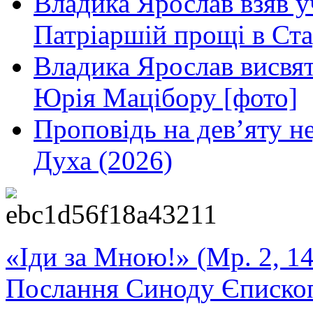
Владика Ярослав взяв у
Патріаршій прощі в Ста
Владика Ярослав висвя
Юрія Мацібору [фото]
Проповідь на дев’яту н
Духа (2026)
«Іди за Мною!» (Мр. 2, 14
Послання Синоду Єписко