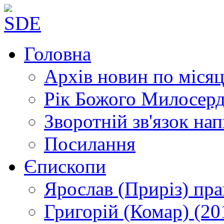
Головна
Архів новин
по місяц
Рік Божого Милосер
Зворотній зв'язок
нап
Посилання
Єпископи
Ярослав (Приріз)
пра
Григорій (Комар)
(20