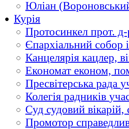
Юліан (Вороновськи
Курія
Протосинкел
прот. д
Єпархіальний собор
Канцелярія
кацлер, в
Економат
економ, по
Пресвітерська рада
у
Колегія радників
учас
Суд
судовий вікарій, с
Промотор справедлив