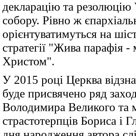
декларацію та резолюцію V
собору. Рівно ж єпархіальн
орієнтуватимуться на шіс
стратегії "Жива парафія - 
Христом".
У 2015 році Церква відзн
буде присвячено ряд заход
Володимира Великого та м
страстотерпців Бориса і Гл
дня народження автора слі