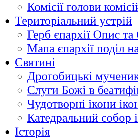
Комісії
голови комісі
Територіальний устрій
Герб єпархії
Опис та 
Мапа єпархії
поділ н
Святині
Дрогобицькі мучени
Слуги Божі
в беатиф
Чудотворні ікони
іко
Катедральний собор
Історія