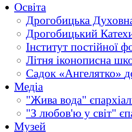
Освіта
Дрогобицька Духовна
Дрогобицький Катехи
Інститут постійної ф
Літня іконописна шк
Садок «Ангелятко»
д
Медіа
"Жива вода"
єпархіал
"З любов'ю у світ"
єп
Музей