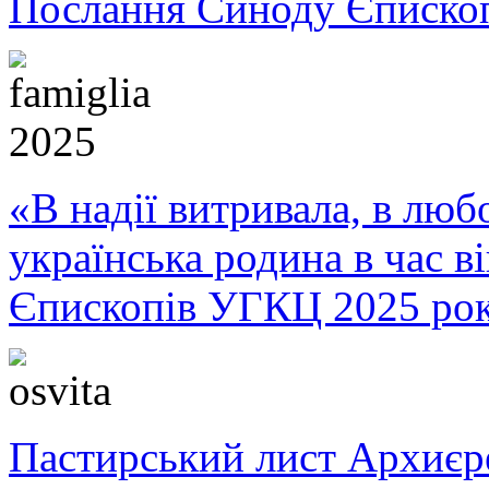
Послання Синоду Єписко
«В надії витривала, в любо
українська родина в час 
Єпископів УГКЦ 2025 ро
Пастирський лист Архиє