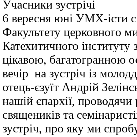
Учасники зустрічі
6 вересня юні УМХ-істи с
Факультету церковного м
Катехитичного інституту 
цікавою, багатогранною о
вечір на зустріч із молод
отець-єзуїт Андрій Зелінс
нашій єпархії, проводячи 
священиків та семінаристі
зустріч, про яку ми спроб