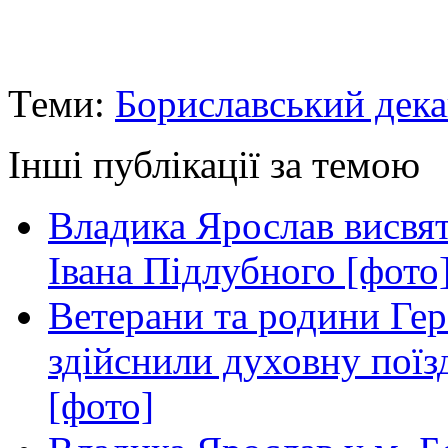
Теми:
Бориславський дека
Інші публікації за темою
Владика Ярослав висвя
Івана Підлубного [фото
Ветерани та родини Гер
здійснили духовну поїз
[фото]