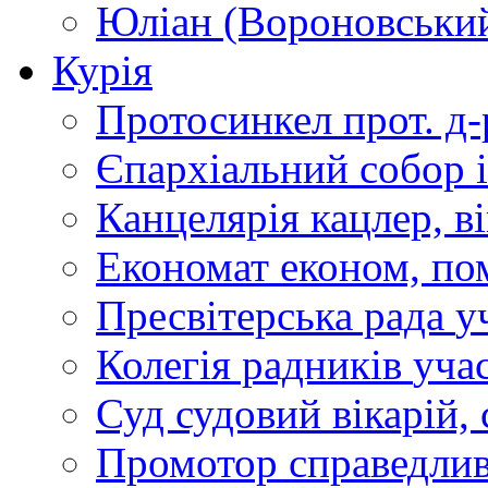
Юліан (Вороновськи
Курія
Протосинкел
прот. д
Єпархіальний собор
Канцелярія
кацлер, в
Економат
економ, по
Пресвітерська рада
у
Колегія радників
учас
Суд
судовий вікарій, с
Промотор справедлив