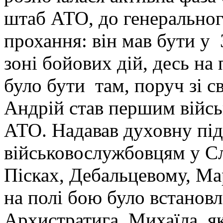
штаб АТО, до генерально
прохання: він мав бути у
зоні бойових дій, десь на
було бути там, поруч зі с
Андрій став першим війс
АТО. Надавав духовну пі
військовослужбовцям у Сл
Пісках, Дебальцевому, Ма
на полі бою було встанов
Архистратига Михаїла, як