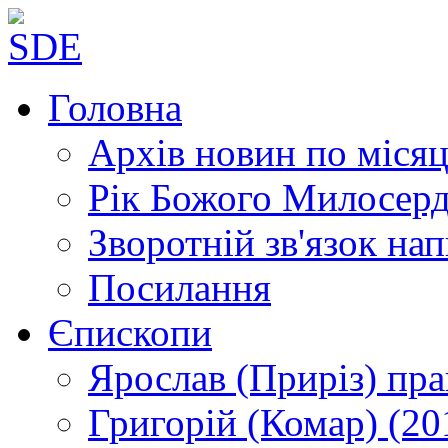
Головна
Архів новин
по місяц
Рік Божого Милосер
Зворотній зв'язок
нап
Посилання
Єпископи
Ярослав (Приріз)
пра
Григорій (Комар)
(20