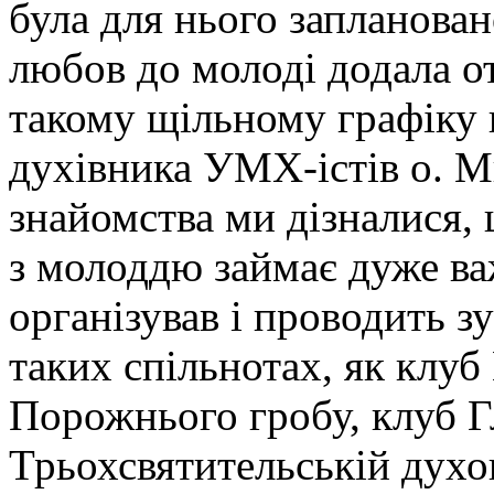
була для нього запланован
любов до молоді додала 
такому щільному графіку
духівника УМХ-істів о. М
знайомства ми дізналися, 
з молоддю займає дуже в
організував і проводить з
таких спільнотах, як клуб
Порожнього гробу, клуб Г
Трьохсвятительській духо