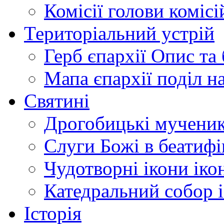
Комісії
голови комісі
Територіальний устрій
Герб єпархії
Опис та 
Мапа єпархії
поділ н
Святині
Дрогобицькі мучени
Слуги Божі
в беатиф
Чудотворні ікони
іко
Катедральний собор
Історія