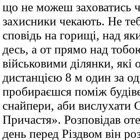
що не можеш заховатись 
захисники чекають. Не те
сповідь на горищі, над як
десь, а от прямо над тобо
військовими ділянки, які 
дистанцією 8 м один за од
пробираєшся поміж будіве
снайпери, аби вислухати С
Причастя». Розповідав оте
день перед Різдвом він р