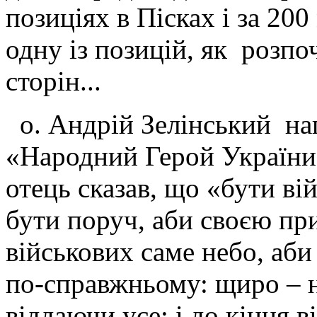
позиціях в Пісках і за 20
одну із позицій, як розпоч
сторін...
о. Андрій Зелінський на
«Народний Герой України
отець сказав, що «бути ві
бути поруч, аби своєю пр
військових саме небо, аб
по-справжньому: щиро – 
віддаючи усе; і до кінця 