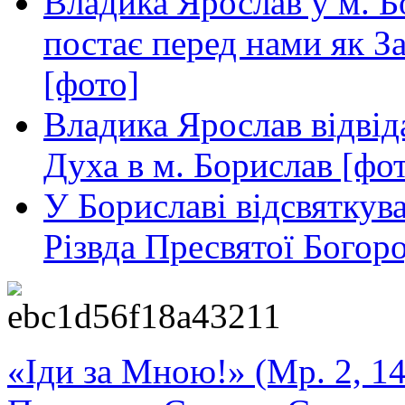
Владика Ярослав у м. Б
постає перед нами як З
[фото]
Владика Ярослав відвід
Духа в м. Борислав [фо
У Бориславі відсвяткув
Різвда Пресвятої Богор
«Іди за Мною!» (Мр. 2, 14