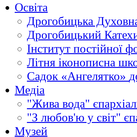
Освіта
Дрогобицька Духовна
Дрогобицький Катехи
Інститут постійної ф
Літня іконописна шк
Садок «Ангелятко»
д
Медіа
"Жива вода"
єпархіал
"З любов'ю у світ"
єп
Музей