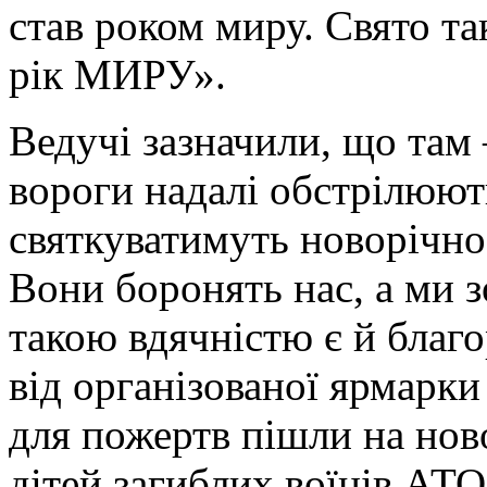
став роком миру. Свято та
рік МИРУ».
Ведучі зазначили, що там –
вороги надалі обстрілюють
святкуватимуть новорічно-
Вони боронять нас, а ми з
такою вдячністю є й благ
від організованої ярмарки
для пожертв пішли на нов
дітей загиблих воїнів АТО