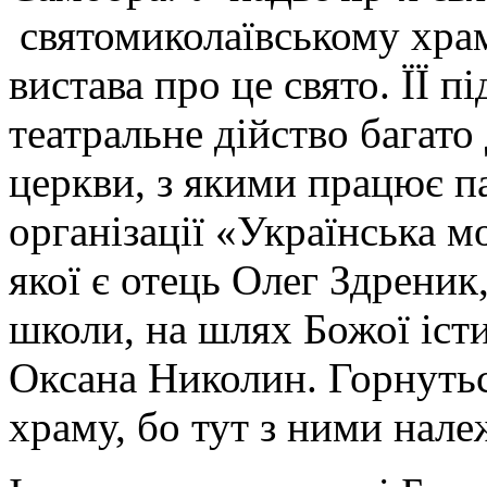
святомиколаївському храмі
вистава про це свято. ЇЇ п
театральне дійство багато 
церкви, з якими працює па
організації «Українська м
якої є отець Олег Здреник
школи, на шлях Божої іст
Оксана Николин. Горнутьс
храму, бо тут з ними нал