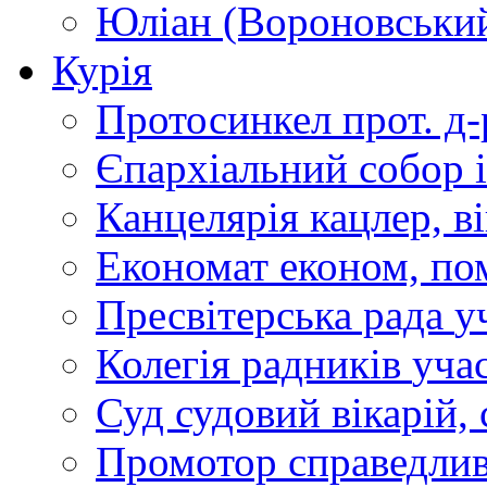
Юліан (Вороновськи
Курія
Протосинкел
прот. д
Єпархіальний собор
Канцелярія
кацлер, в
Економат
економ, по
Пресвітерська рада
у
Колегія радників
учас
Суд
судовий вікарій, с
Промотор справедлив