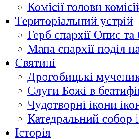
Комісії
голови комісі
Територіальний устрій
Герб єпархії
Опис та 
Мапа єпархії
поділ н
Святині
Дрогобицькі мучени
Слуги Божі
в беатиф
Чудотворні ікони
іко
Катедральний собор
Історія