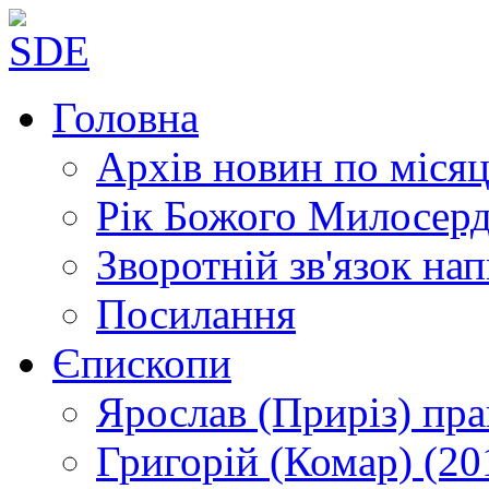
Головна
Архів новин
по місяц
Рік Божого Милосер
Зворотній зв'язок
нап
Посилання
Єпископи
Ярослав (Приріз)
пра
Григорій (Комар)
(20