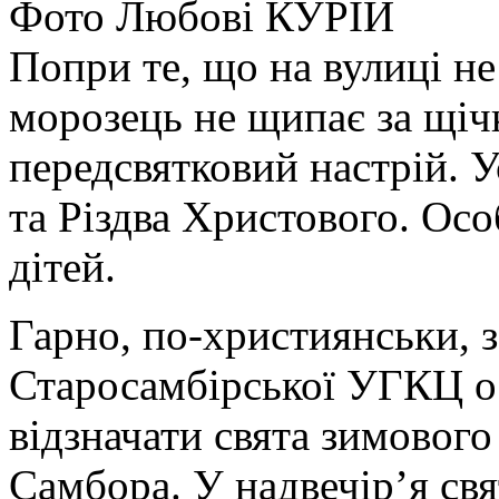
Фото Любові КУРІЙ
Попри те, що на вулиці н
морозець не щипає за щіч
передсвятковий настрій. У
та Різдва Христового. Осо
дітей.
Гарно, по-християнськи, 
Старосамбірської УГКЦ о
відзначати свята зимовог
Самбора. У надвечір’я св