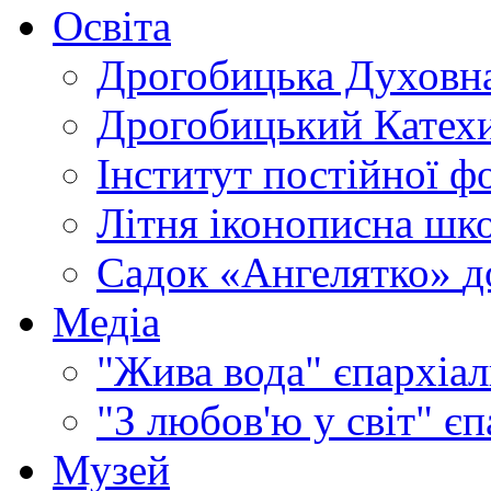
Освіта
Дрогобицька Духовна
Дрогобицький Катехи
Інститут постійної ф
Літня іконописна шк
Садок «Ангелятко»
д
Медіа
"Жива вода"
єпархіал
"З любов'ю у світ"
єп
Музей