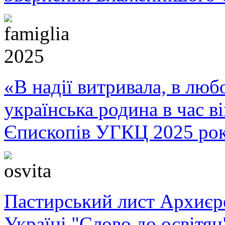
«В надії витривала, в любо
українська родина в час 
Єпископів УГКЦ 2025 ро
Пастирський лист Архиє
Україні "Слово до освітян