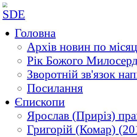
Головна
Архів новин
по місяц
Рік Божого Милосер
Зворотній зв'язок
нап
Посилання
Єпископи
Ярослав (Приріз)
пра
Григорій (Комар)
(20