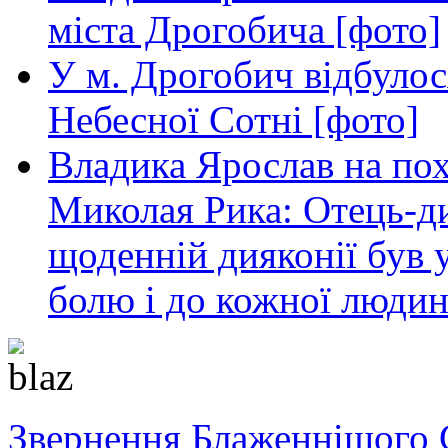
міста Дрогобича [фото]
У м. Дрогобич відбулос
Небесної Сотні [фото]
Владика Ярослав на пох
Миколая Рика: Отець-д
щоденній дияконії був
болю і до кожної людин
Звернення Блаженнішого 