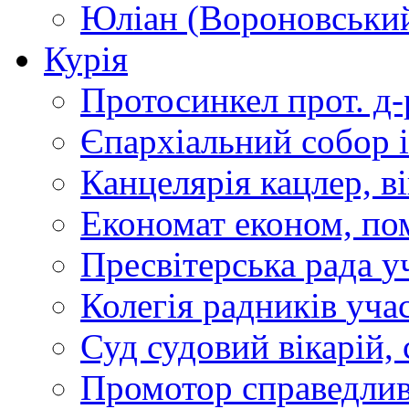
Юліан (Вороновськи
Курія
Протосинкел
прот. д
Єпархіальний собор
Канцелярія
кацлер, в
Економат
економ, по
Пресвітерська рада
у
Колегія радників
учас
Суд
судовий вікарій, с
Промотор справедлив