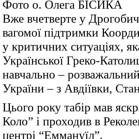
Фото о. Олега БІСИКА
Вже вчетверте у Дрогобичі
вагомої підтримки Коорд
у критичних ситуаціях, як
Української Греко-Католиц
навчально – розважальний 
України – з Авдіївки, Ста
Цього року табір мав яскр
Коло” і проходив в Рекол
центрі “Еммануїл”.