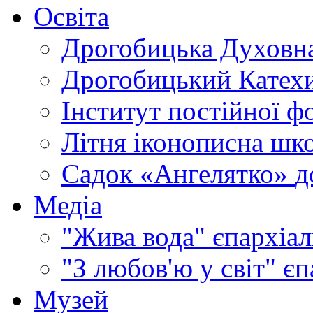
Освіта
Дрогобицька Духовна
Дрогобицький Катехи
Інститут постійної ф
Літня іконописна шк
Садок «Ангелятко»
д
Медіа
"Жива вода"
єпархіал
"З любов'ю у світ"
єп
Музей