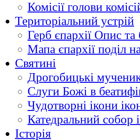
Комісії
голови комісі
Територіальний устрій
Герб єпархії
Опис та 
Мапа єпархії
поділ н
Святині
Дрогобицькі мучени
Слуги Божі
в беатиф
Чудотворні ікони
іко
Катедральний собор
Історія