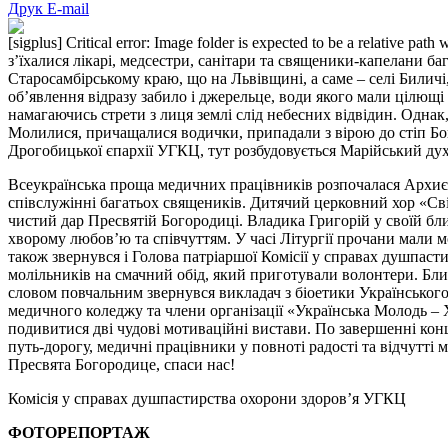
Друк
E-mail
[sigplus] Critical error: Image folder is expected to be a relative
з’їхалися лікарі, медсестри, санітари та священики-капелани 
Старосамбірському краю, що на Львівщині, а саме – селі Биличі,
об’явлення відразу забило і джерельце, води якого мали цілющ
намагаючись стрети з лиця землі слід небесних відвідин. Одна
Молилися, причащалися водички, припадали з вірою до стіп Бо
Дрогобицької єпархії УГКЦ, тут розбудовується Марійський ду
Всеукраїнська проща медичних працівників розпочалася Архиєр
співслужінні багатьох священиків. Дитячий церковний хор «Сві
чистий дар Пресвятій Богородиці. Владика Григорій у своїй бл
хворому любов’ю та співчуттям. У часі Літургії прочани мали 
також звернувся і Голова патріаршої Комісії у справах душпаст
молільників на смачний обід, який приготували волонтери. Близ
словом повчальним звернувся викладач з біоетики Українськог
медичного коледжу та члени організації «Українська Молодь – Х
подивитися дві чудові мотиваційні вистави. По завершенні кон
путь-дорогу, медичні працівники у повноті радості та відчутті 
Пресвята Богородице, спаси нас!
Комісія у справах душпастирства охорони здоров’я УГКЦ
ФОТОРЕПОРТАЖ