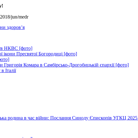
y!
s/2018/jun/medr
ни здоров’я
ртв НКВС [фото]
ї ікони Пресвятої Богородиці [фото]
фото]
ки Григорія Комара в Самбірсько-Дрогобицькій єпархії [фото]
в Італії
їнська родина в час війни: Послання Синоду Єпископів УГКЦ 2025