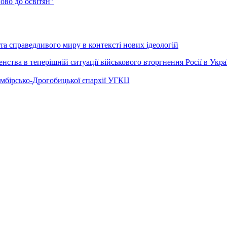
во до освітян"
а справедливого миру в контексті нових ідеологій
ства в теперішній ситуації військового вторгнення Росії в Укра
Самбірсько-Дрогобицької єпархії УГКЦ