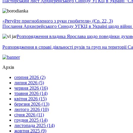
Пастирський лист Архиєрейського Синоду УГКЦ в Україні "Сло
«Рятуйте пригнобленого з руки гнобителя» (Єр. 22, 3)
Послання Архиєрейського Синоду УГКЦ в Україні щодо війни т
Розпорядження владика Ярослава щодо поведінки духовен
Розпорядження в справі діяльності рухів та груп на території 
Архів
серпня 2026 (2)
липня 2026 (5)
червня 2026 (16)
травня 2026 (14)
квітня 2026 (15)
березня 2026 (13)
лютого 2026 (10)
січня 2026 (11)
грудня 2025 (14)
листопада 2025 (14)
жовтня 2025 (9)