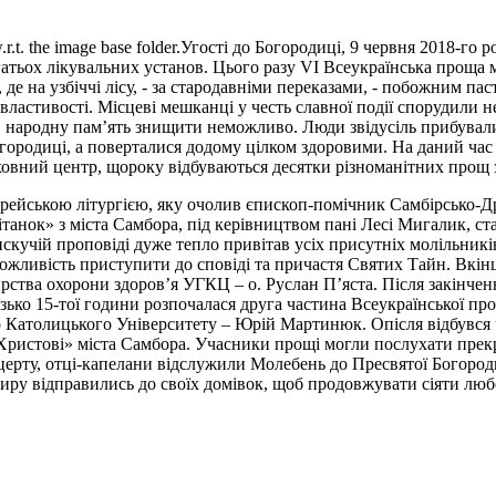
 path w.r.t. the image base folder.Угості до Богородиці, 9 червня 201
багатьох лікувальних установ. Цього разу VI Всеукраїнська проща
 де на узбіччі лісу, - за стародавніми переказами, - побожним па
і властивості. Місцеві мешканці у честь славної події спорудил
к, народну пам’ять знищити неможливо. Люди звідусіль прибували
городиці, а поверталися додому цілком здоровими. На даний час 
ховний центр, щороку відбуваються десятки різноманітних прощ
ейською літургією, яку очолив єпископ-помічник Самбірсько-Др
танок» з міста Самбора, під керівництвом пані Лесі Мигалик, с
искучій проповіді дуже тепло привітав усіх присутніх молільникі
можливість приступити до сповіді та причастя Святих Тайн. Вкін
ирства охорони здоров’я УГКЦ – о. Руслан П’яста. Після закінченн
ько 15-тої години розпочалася друга частина Всеукраїнської про
о Католицького Університету – Юрій Мартинюк. Опісля відбувся
ристові» міста Самбора. Учасники прощі могли послухати прекрас
церту, отці-капелани відслужили Молебень до Пресвятої Богород
миру відправились до своїх домівок, щоб продовжувати сіяти любо