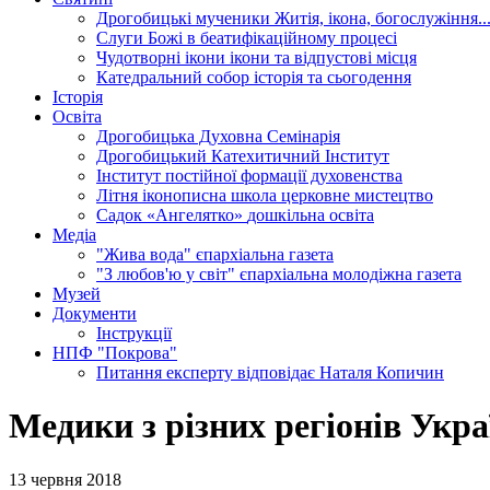
Дрогобицькі мученики
Житія, ікона, богослужіння..
Слуги Божі
в беатифікаційному процесі
Чудотворні ікони
ікони та відпустові місця
Катедральний собор
історія та сьогодення
Історія
Освіта
Дрогобицька Духовна Семінарія
Дрогобицький Катехитичний Інститут
Інститут постійної формації духовенства
Літня іконописна школа
церковне мистецтво
Садок «Ангелятко»
дошкільна освіта
Медіа
"Жива вода"
єпархіальна газета
"З любов'ю у світ"
єпархіальна молодіжна газета
Музей
Документи
Інструкції
НПФ "Покрова"
Питання експерту
відповідає Наталя Копичин
Медики з різних регіонів Укр
13 червня 2018