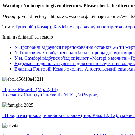
Warning: No images in given directory. Please check the director
Debug:
given directory - http://www.sde.org.ua/images/stories/event
Теми:
Григорій (Комар)
,
Комісія у справах душпастирства охоро
Інші публікації за темою
У Дрогобичі відбулося перепоховання останків 26-ти же
У Тишковичах відбулася єпархіальна проща до чудотворно
У м. Самборі відбувся з’їзд спільнот «Матері в молитві» [
Відбулась подячна Літургія за довголітнє служіння влади
Владика Григорій Комар очолить Апостольський екзархат 
«Іди за Мною!» (Мр. 2, 14)
Послання Синоду Єпископів УГКЦ 2026 року
«В надії витривала, в любові сильна» (пор. Рим. 12, 12): укра