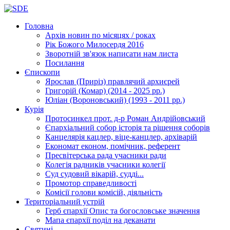
Головна
Архів новин
по місяцях / роках
Рік Божого Милосердя
2016
Зворотній зв'язок
написати нам листа
Посилання
Єпископи
Ярослав (Приріз)
правлячий архиєрей
Григорій (Комар)
(2014 - 2025 рр.)
Юліан (Вороновський)
(1993 - 2011 рр.)
Курія
Протосинкел
прот. д-р Роман Андрійовський
Єпархіальний собор
історія та рішення соборів
Канцелярія
кацлер, віце-канцлер, архіварій
Економат
економ, помічник, референт
Пресвітерська рада
учасники ради
Колегія радників
учасники колегії
Суд
судовий вікарій, судді...
Промотор справедливості
Комісії
голови комісій, діяльність
Територіальний устрій
Герб єпархії
Опис та богословське значення
Мапа єпархії
поділ на деканати
Святині