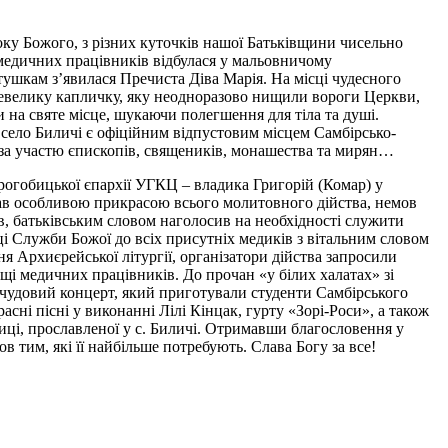
8-го року Божого, з різних куточків нашої Батьківщини чисельно
 медичних працівників відбулася у мальовничому
стушкам з’явилася Пречиста Діва Марія. На місці чудесного
и невелику капличку, яку неодноразово нищили вороги Церкви,
 на святе місце, шукаючи полегшення для тіла та душі.
село Биличі є офіційним відпустовим місцем Самбірсько-
 за участю єпископів, священиків, монашества та мирян…
огобицької єпархії УГКЦ – владика Григорій (Комар) у
тав особливою прикрасою всього молитовного дійства, немов
в, батьківським словом наголосив на необхідності служити
ці Служби Божої до всіх присутніх медиків з вітальним словом
я Архиєрейської літургії, організатори дійства запросили
щі медичних працівників. До прочан «у білих халатах» зі
 чудовий концерт, який приготували студенти Самбірського
ні пісні у виконанні Лілі Кінцак, гурту «Зорі-Роси», а також
иці, прославленої у с. Биличі. Отримавши благословення у
в тим, які її найбільше потребують. Слава Богу за все!