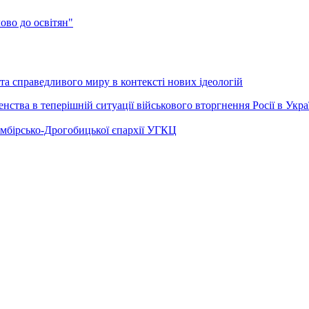
во до освітян"
а справедливого миру в контексті нових ідеологій
ства в теперішній ситуації військового вторгнення Росії в Укра
Самбірсько-Дрогобицької єпархії УГКЦ