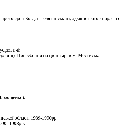
 протоієрей Богдан Телятинський, адміністратор парафії с.
усідовичі;
довичі). Погребення на цвинтарі в м. Мостиська.
(Ільющенко).
нської області 1989-1990рр.
990 -1998рр.