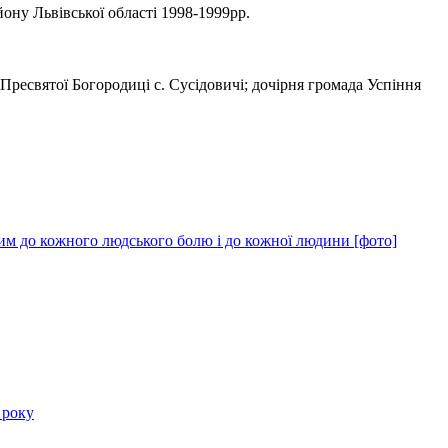
ону Львівської області 1998-1999рр.
 Пресвятої Богородиці с. Сусідовичі; дочірня громада Успіння
им до кожного людського болю і до кожної людини [фото]
 року