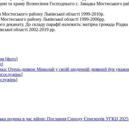
еві та храму Вознесіння Господнього с. Завадка Мостиського рай
 Мостиського району Львівської області 1999-2010р.
і Мостиського району Львівської області 1999-2006рр.
го деканату. До складу парафії належить: матірна громада Різдва
ської області 2002-2019 рр.
ом [фото]
д]
ика: Отець-диякон Миколай у своїй щоденній дияконії був уважн
огослужінь]
ослужінь]
їнська родина в час війни: Послання Синоду Єпископів УГКЦ 2025