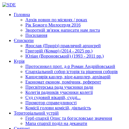
Головна
Архів новин
по місяцях / роках
Рік Божого Милосердя
2016
Зворотній зв'язок
написати нам листа
Посилання
Єпископи
Ярослав (Приріз)
правлячий архиєрей
Григорій (Комар)
(2014 - 2025 рр.)
Юліан (Вороновський)
(1993 - 2011 рр.)
Курія
Протосинкел
прот. д-р Роман Андрійовський
Єпархіальний собор
історія та рішення соборів
Канцелярія
кацлер, віце-канцлер, архіварій
Економат
економ, помічник, референт
Пресвітерська рада
учасники ради
Колегія радників
учасники колегії
Суд
судовий вікарій, судді...
Промотор справедливості
Комісії
голови комісій, діяльність
Територіальний устрій
Герб єпархії
Опис та богословське значення
Мапа єпархії
поділ на деканати
Святині