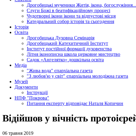
Дрогобицькі мученики
Житія, ікона, богослужіння..
Слуги Божі
в беатифікаційному процесі
Чудотворні ікони
ікони та відпустові місця
Катедральний собор
історія та сьогодення
Історія
Освіта
Дрогобицька Духовна Семінарія
Дрогобицький Катехитичний Інститут
Інститут постійної формації духовенства
Літня іконописна школа
церковне мистецтво
Садок «Ангелятко»
дошкільна освіта
Медіа
"Жива вода"
єпархіальна газета
"З любов'ю у світ"
єпархіальна молодіжна газета
Музей
Документи
Інструкції
НПФ "Покрова"
Питання експерту
відповідає Наталя Копичин
Відійшов у вічність протоієр
06 травня 2019