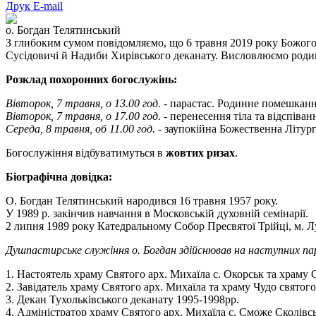
Друк
E-mail
о. Богдан Телятинський
З глибоким сумом повідомляємо, що 6 травня 2019 року Божого, 
Сусідовичі й Надиби Хирівського деканату. Висловлюємо родин
Розклад похоронних богослужінь:
Вівторок, 7 травня, о 13.00 год.
- парастас. Родинне помешканн
Вівторок, 7 травня, о 17.00 год.
- перенесення тіла та відспіва
Середа, 8 травня, об 11.00 год.
- заупокійна Божественна Літург
Богослужіння відбуватимуться в
жовтих ризах
.
Біографічна довідка:
О. Богдан Телятинський народився 16 травня 1957 року.
У 1989 р. закінчив навчання в Московській духовній семінарії.
2 липня 1989 року Катедральному Собор Пресвятої Трійці, м. 
Душпастирське служіння о. Богдан здійснював на наступних па
1. Настоятель храму Святого арх. Михаїла с. Окорськ та храму
2. Завідатель храму Святого арх. Михаїла та храму Чудо святого
3. Декан Тухольківського деканату 1995-1998рр.
4. Адміністратор храму Святого арх. Михаїла с. Сможе Сколівсь