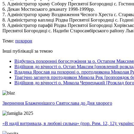
5. Адміністратор храму Собору Пресвятої Богородиці с. Гостинц
6. Декан Мостиського деканату 1998-1999рр.
7. Адміністратор храму Воздвиження Чесного Хреста с. Старява
8. Адміністратор каплиці Різдва Пресвятої Богородиці с. Годин
9. Адміністратор парафії Різдва Пресвятої Богородиці Хирівсько
Пресвятої Богородиці с. Надиби Старосамбірського району Львів
Теми:
похорон
Інші публікації за темою
Відбулись похоронні богослужіння за о. Остапом Максим
Відійшов до вічності о. Остап Максим [оновлений розкла
Владика Ярослав на похороні о. протодиякона Миколая Р
Трагічно загинув протодиякон Микола Рик [розпорядок б
Відійшов до вічності о. Микола Чернецький [Розклад бог
Звернення Блаженнішого Святослава до Дня хворого
«В надії витривала, в любові сильна» (пор. Рим. 12, 12): укра