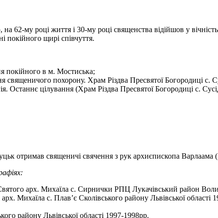
на 62-му році життя і 30-му році священства відійшов у вічність
і покійного щирі співчуття.
я покійного в м. Мостиська;
ння священичого похорону. Храм Різдва Пресвятої Богородиці с. С
ія. Останнє цілування (Храм Різдва Пресвятої Богородиці с. Сусі
Луцьк отримав священичі свячення з рук архиєпископа Варлаама 
рафіях:
 Святого арх. Михаїла с. Сирнички РПЦ Лукачівський район Воли
 арх. Михаїла с. Плав’є Сколівського району Львівської області 1
кого району Львівської області 1997-1998рр.