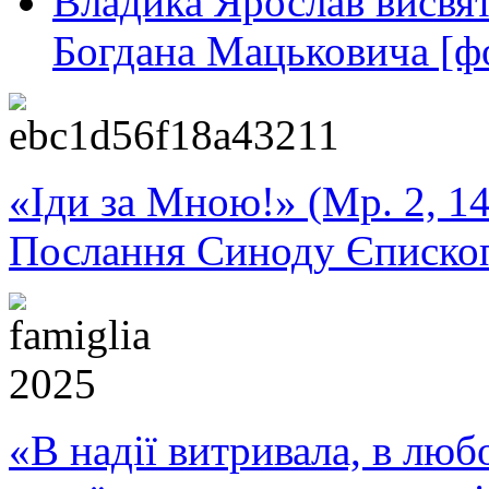
Владика Ярослав висвя
Богдана Мацьковича [ф
«Іди за Мною!» (Мр. 2, 14
Послання Синоду Єписко
«В надії витривала, в любо