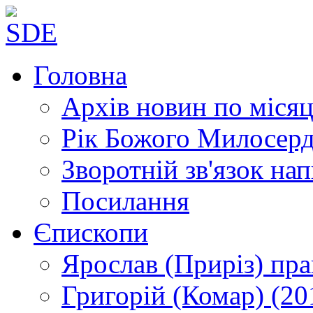
Головна
Архів новин
по місяц
Рік Божого Милосер
Зворотній зв'язок
нап
Посилання
Єпископи
Ярослав (Приріз)
пра
Григорій (Комар)
(20