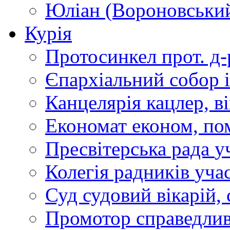
Юліан (Вороновськи
Курія
Протосинкел
прот. д
Єпархіальний собор
Канцелярія
кацлер, в
Економат
економ, по
Пресвітерська рада
у
Колегія радників
учас
Суд
судовий вікарій, с
Промотор справедлив