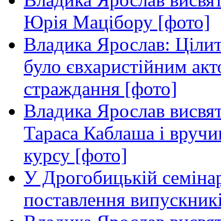
Юрія Мацібору [фото]
Владика Ярослав: Ціли
було євхаристійним акт
страждання [фото]
Владика Ярослав висвя
Тараса Каблаша і вручи
курсу [фото]
У Дрогобицькій семінар
поставлення випускникі