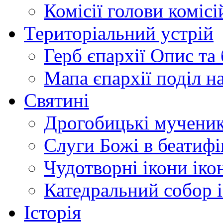
Комісії
голови комісі
Територіальний устрій
Герб єпархії
Опис та 
Мапа єпархії
поділ н
Святині
Дрогобицькі мучени
Слуги Божі
в беатиф
Чудотворні ікони
іко
Катедральний собор
Історія