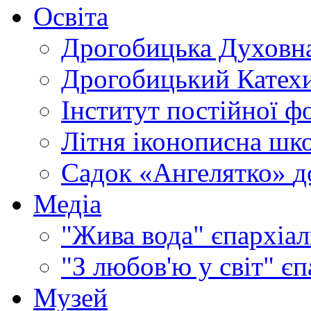
Освіта
Дрогобицька Духовна
Дрогобицький Катехи
Інститут постійної ф
Літня іконописна шк
Садок «Ангелятко»
д
Медіа
"Жива вода"
єпархіал
"З любов'ю у світ"
єп
Музей