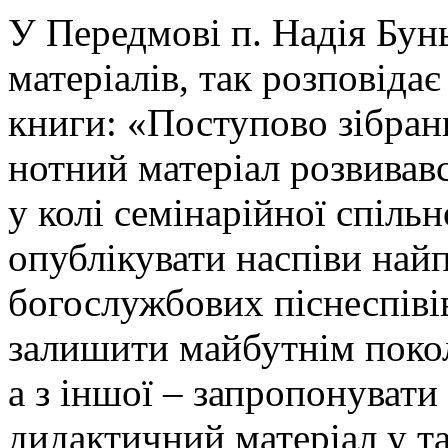
У Передмові п. Надія Бун
матеріалів, так розповіда
книги: «Поступово зібран
нотний матеріал розвивав
у колі семінарійної спільн
опублікувати наспіви на
богослужбових піснеспівів,
залишити майбутнім покол
а з іншої – запропонувати
дидактичний матеріал у та