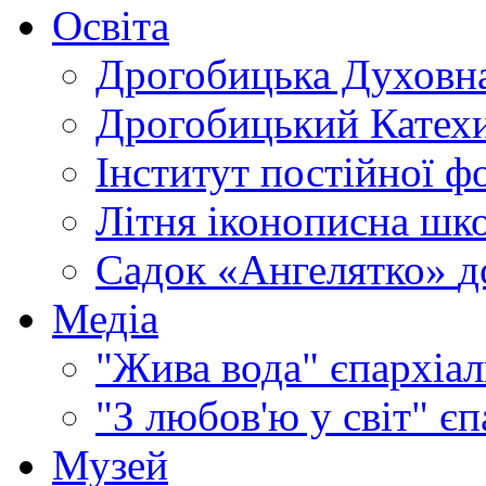
Освіта
Дрогобицька Духовна
Дрогобицький Катехи
Інститут постійної ф
Літня іконописна шк
Садок «Ангелятко»
д
Медіа
"Жива вода"
єпархіал
"З любов'ю у світ"
єп
Музей