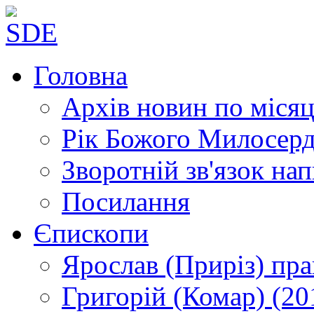
Головна
Архів новин
по місяц
Рік Божого Милосер
Зворотній зв'язок
нап
Посилання
Єпископи
Ярослав (Приріз)
пра
Григорій (Комар)
(20