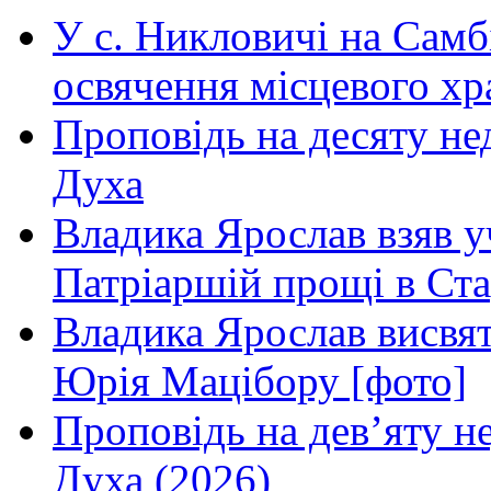
У с. Никловичі на Самб
освячення місцевого хр
Проповідь на десяту не
Духа
Владика Ярослав взяв у
Патріаршій прощі в Ста
Владика Ярослав висвя
Юрія Мацібору [фото]
Проповідь на дев’яту н
Духа (2026)