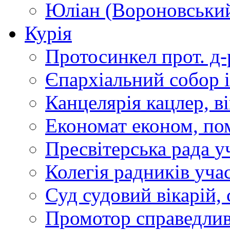
Юліан (Вороновськи
Курія
Протосинкел
прот. д
Єпархіальний собор
Канцелярія
кацлер, в
Економат
економ, по
Пресвітерська рада
у
Колегія радників
учас
Суд
судовий вікарій, с
Промотор справедлив