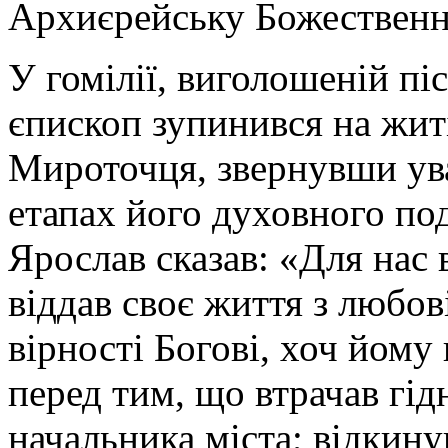
Архиєрейську Божественн
У гомілії, виголошеній пі
єпископ зупинився на жит
Мироточця, звернувши ува
етапах його духовного под
Ярослав сказав: «Для нас 
віддав своє життя з любов
вірності Богові, хоч йому 
перед тим, що втрачав гід
начальника міста; відкину