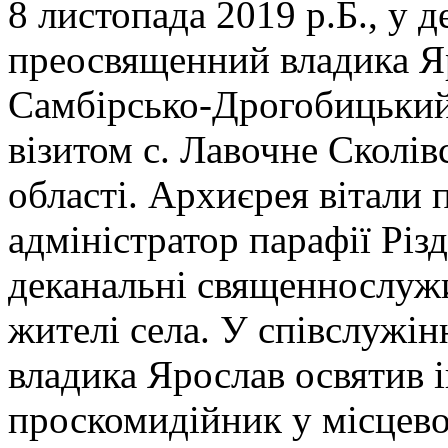
8 листопада 2019 р.Б., у 
преосвященний владика Я
Самбірсько-Дрогобицький
візитом с. Лавочне Сколів
області. Архиєрея вітали 
адміністратор парафії Різ
деканальні священнослужи
жителі села. У співслужін
владика Ярослав освятив і
проскомидійник у місцево