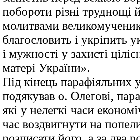
побороти різні труднощі й
молитвами великомученик
благословить і укріпить ук
і мужності у захисті ціліс
матері України».
Під кінець парафіяльних 
подякував о. Олегові, пар
які у нелегкі часи економ
час воздвигнути на попел
розписати його, а за два 