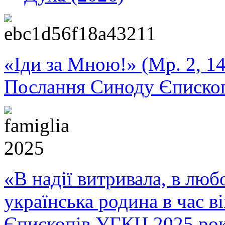
«Іди за Мною!» (Мр. 2, 14
Послання Синоду Єписко
«В надії витривала, в любо
українська родина в час 
Єпископів УГКЦ 2025 ро