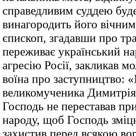
справедливим суддею буде
винагородить його вічним
єпископ, згадавши про траг
переживає український на
агресію Росії, закликав м
воїна про заступництво: 
великомученика Димитрія 
Господь не переставав пр
народу, щоб Господь зміцн
захистив перед всякою в