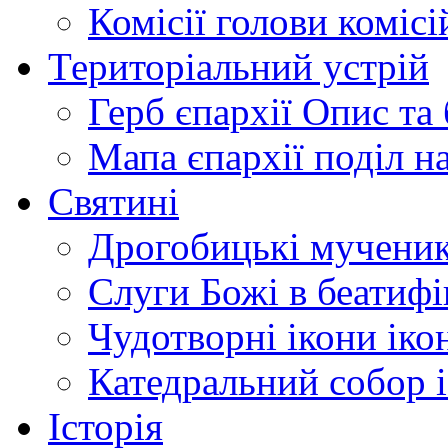
Комісії
голови комісі
Територіальний устрій
Герб єпархії
Опис та 
Мапа єпархії
поділ н
Святині
Дрогобицькі мучени
Слуги Божі
в беатиф
Чудотворні ікони
іко
Катедральний собор
Історія