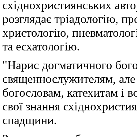
східнохристиянських авто
розглядає тріадологію, пр
христологію, пневматологі
та есхатологію.
"Нарис догматичного бого
священнослужителям, але 
богословам, катехитам і в
свої знання східнохристия
спадщини.