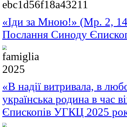
«Іди за Мною!» (Мр. 2, 14
Послання Синоду Єписко
«В надії витривала, в любо
українська родина в час 
Єпископів УГКЦ 2025 ро