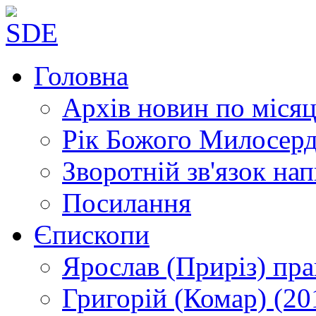
Головна
Архів новин
по місяц
Рік Божого Милосер
Зворотній зв'язок
нап
Посилання
Єпископи
Ярослав (Приріз)
пра
Григорій (Комар)
(20