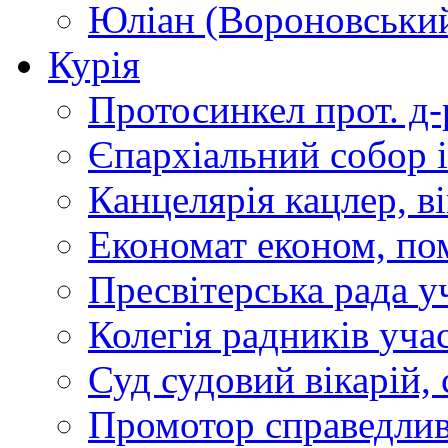
Юліан (Вороновськи
Курія
Протосинкел
прот. д
Єпархіальний собор
Канцелярія
кацлер, в
Економат
економ, по
Пресвітерська рада
у
Колегія радників
учас
Суд
судовий вікарій, с
Промотор справедлив