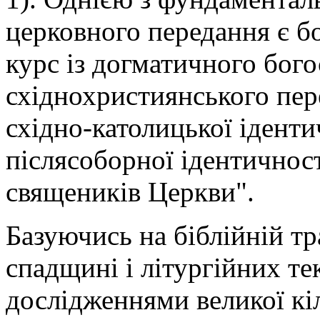
церковного передання є б
курс із догматичного бого
східнохристиянського пер
східно-католицької іденти
післясоборної ідентичнос
священиків Церкви".
Базуючись на біблійній тр
спадщині і літургійних т
дослідженнями великої кіл