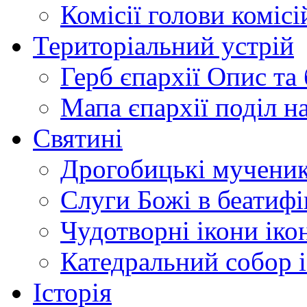
Комісії
голови комісі
Територіальний устрій
Герб єпархії
Опис та 
Мапа єпархії
поділ н
Святині
Дрогобицькі мучени
Слуги Божі
в беатиф
Чудотворні ікони
іко
Катедральний собор
Історія