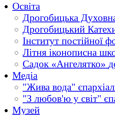
Освіта
Дрогобицька Духовна
Дрогобицький Катехи
Інститут постійної ф
Літня іконописна шк
Садок «Ангелятко»
д
Медіа
"Жива вода"
єпархіал
"З любов'ю у світ"
єп
Музей