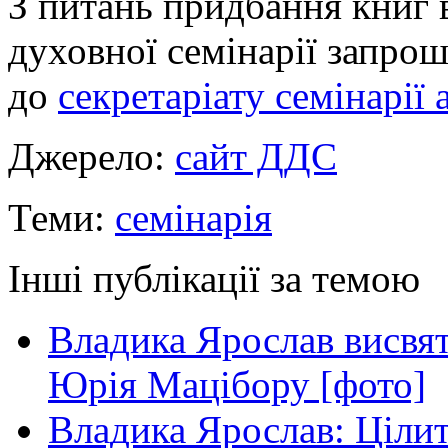
З питань придбання книг 
духовної семінарії запро
до
секретаріату семінарії
Джерело:
сайт ДДС
Теми:
семінарія
Інші публікації за темою
Владика Ярослав висвя
Юрія Мацібору [фото]
Владика Ярослав: Ціли