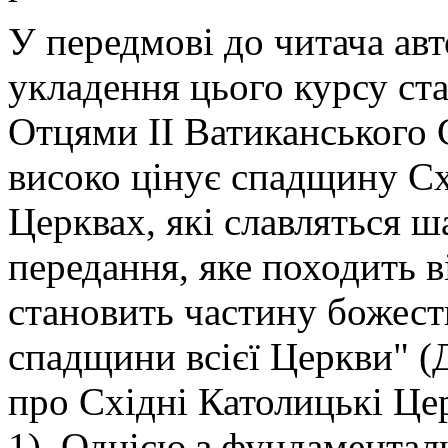
У передмові до читача ав
укладення цього курсу ста
Отцями ІІ Ватиканського С
високо цінує спадщину Сх
Церквах, які славляться 
передання, яке походить ві
становить частину божест
спадщини всієї Церкви" (
про Східні Католицькі Цер
1). Однією з фундаментал