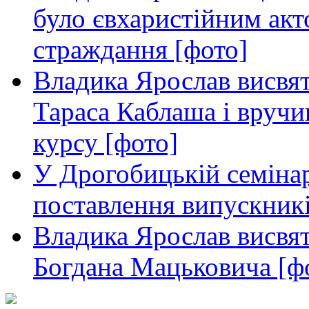
було євхаристійним акт
страждання [фото]
Владика Ярослав висвя
Тараса Каблаша і вручи
курсу [фото]
У Дрогобицькій семінар
поставлення випускникі
Владика Ярослав висвя
Богдана Мацьковича [ф