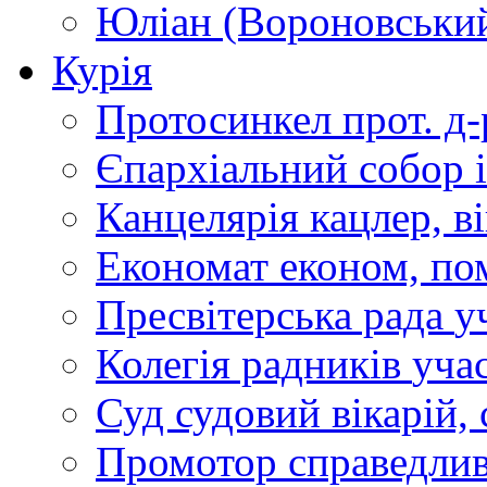
Юліан (Вороновськи
Курія
Протосинкел
прот. д
Єпархіальний собор
Канцелярія
кацлер, в
Економат
економ, по
Пресвітерська рада
у
Колегія радників
учас
Суд
судовий вікарій, с
Промотор справедлив