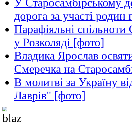
У Старосамбірському де
дорога за участі родин 
Парафіяльні спільноти
у Розколяді [фото]
Владика Ярослав освяти
Смеречка на Старосамб
В молитві за Україну в
Лаврів" [фото]