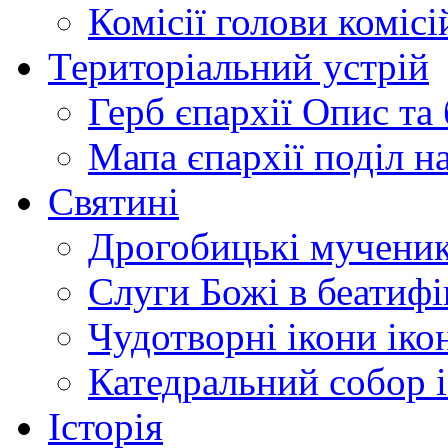
Комісії
голови комісі
Територіальний устрій
Герб єпархії
Опис та 
Мапа єпархії
поділ н
Святині
Дрогобицькі мучени
Слуги Божі
в беатиф
Чудотворні ікони
іко
Катедральний собор
Історія