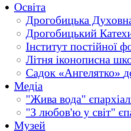
Освіта
Дрогобицька Духовна
Дрогобицький Катехи
Інститут постійної ф
Літня іконописна шк
Садок «Ангелятко»
д
Медіа
"Жива вода"
єпархіал
"З любов'ю у світ"
єп
Музей