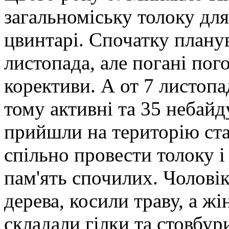
загальноміську толоку дл
цвинтарі. Спочатку планува
листопада, але погані пого
корективи. А от 7 листопа
тому активні та 35 небай
прийшли на територію ст
спільно провести толоку 
пам'ять спочилих. Чоловік
дерева, косили траву, а жі
складали гілки та стовбу