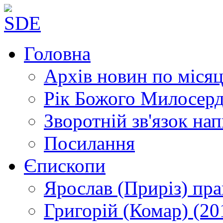
Головна
Архів новин
по місяц
Рік Божого Милосер
Зворотній зв'язок
нап
Посилання
Єпископи
Ярослав (Приріз)
пра
Григорій (Комар)
(20