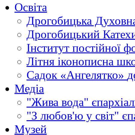
Освіта
Дрогобицька Духовна
Дрогобицький Катехи
Інститут постійної ф
Літня іконописна шк
Садок «Ангелятко»
д
Медіа
"Жива вода"
єпархіал
"З любов'ю у світ"
єп
Музей