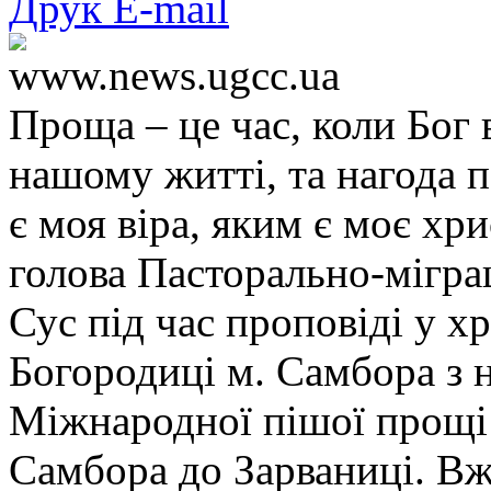
Друк
E-mail
www.news.ugcc.ua
Проща – це час, коли Бог 
нашому житті, та нагода п
є моя віра, яким є моє хр
голова Пасторально-мігра
Сус під час проповіді у х
Богородиці м. Самбора з 
Міжнародної пішої прощі м
Самбора до Зарваниці. Вж