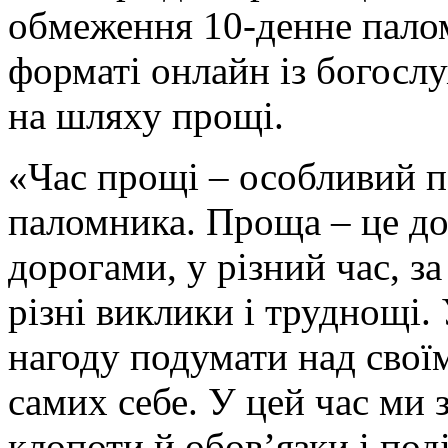
обмеження 10-денне палом
форматі онлайн із богосл
на шляху прощі.
«Час прощі – особливий п
паломника. Проща – це д
дорогами, у різний час, з
різні виклики і труднощі
нагоду подумати над свої
самих себе. У цей час ми
клопоти й обов’язки і под