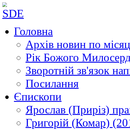
Головна
Архів новин
по місяц
Рік Божого Милосер
Зворотній зв'язок
нап
Посилання
Єпископи
Ярослав (Приріз)
пра
Григорій (Комар)
(20