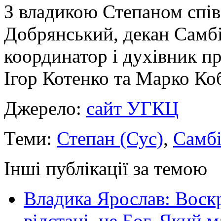
З владикою Степаном спів
Добрянський, декан Самбі
координатор і духівник п
Ігор Котенко та Марко Ко
Джерело:
сайт УГКЦ
Теми:
Степан (Сус)
,
Самбі
Інші публікації за темою
Владика Ярослав: Воскр
відстані, це Бог, Який м