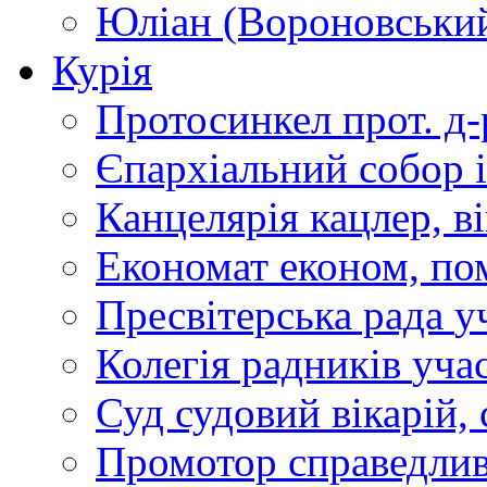
Юліан (Вороновськи
Курія
Протосинкел
прот. д
Єпархіальний собор
Канцелярія
кацлер, в
Економат
економ, по
Пресвітерська рада
у
Колегія радників
учас
Суд
судовий вікарій, с
Промотор справедлив