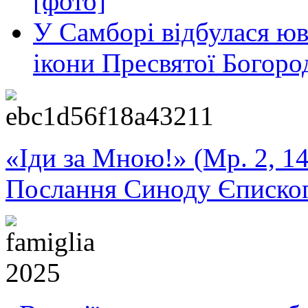
[фото]
У Самборі відбулася юв
ікони Пресвятої Богоро
«Іди за Мною!» (Мр. 2, 14
Послання Синоду Єписко