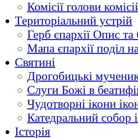
Комісії
голови комісі
Територіальний устрій
Герб єпархії
Опис та 
Мапа єпархії
поділ н
Святині
Дрогобицькі мучени
Слуги Божі
в беатиф
Чудотворні ікони
іко
Катедральний собор
Історія