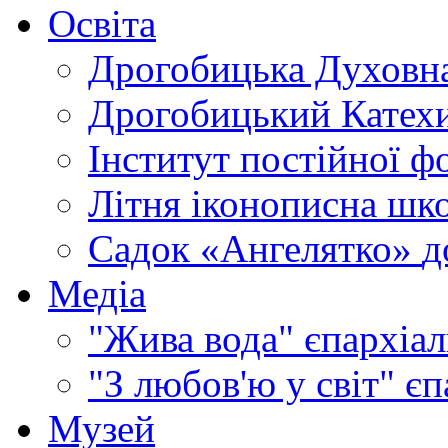
Освіта
Дрогобицька Духовна
Дрогобицький Катехи
Інститут постійної ф
Літня іконописна шк
Садок «Ангелятко»
д
Медіа
"Жива вода"
єпархіал
"З любов'ю у світ"
єп
Музей