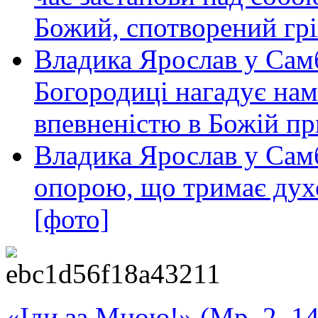
Божий, спотворений грі
Владика Ярослав у Сам
Богородиці нагадує нам 
впевненістю в Божій пр
Владика Ярослав у Самб
опорою, що тримає дух
[фото]
«Іди за Мною!» (Мр. 2, 14