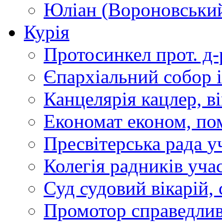
Юліан (Вороновськи
Курія
Протосинкел
прот. д
Єпархіальний собор
Канцелярія
кацлер, в
Економат
економ, по
Пресвітерська рада
у
Колегія радників
учас
Суд
судовий вікарій, с
Промотор справедлив