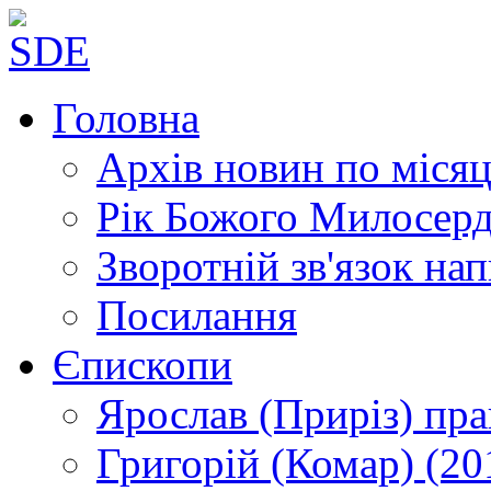
Головна
Архів новин
по місяц
Рік Божого Милосер
Зворотній зв'язок
нап
Посилання
Єпископи
Ярослав (Приріз)
пра
Григорій (Комар)
(20