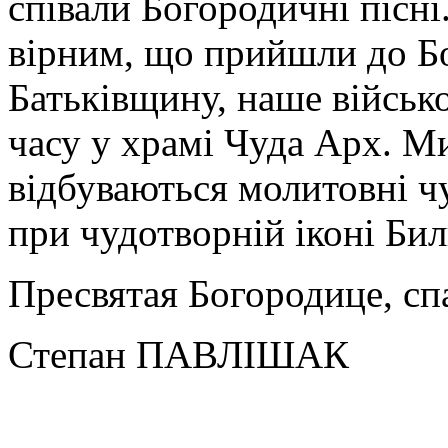
співали Богородичні пісні
вірним, що прийшли до Б
Батьківщину, наше військо
часу у храмі Чуда Арх. М
відбуваються молитовні ч
при чудотворній іконі Би
Пресвятая Богородице, сп
Степан ПАВЛІШАК