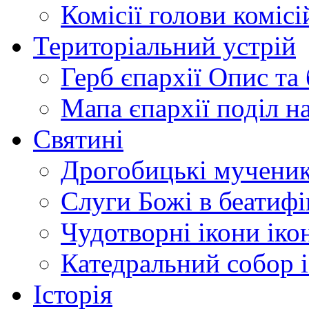
Комісії
голови комісі
Територіальний устрій
Герб єпархії
Опис та 
Мапа єпархії
поділ н
Святині
Дрогобицькі мучени
Слуги Божі
в беатиф
Чудотворні ікони
іко
Катедральний собор
Історія