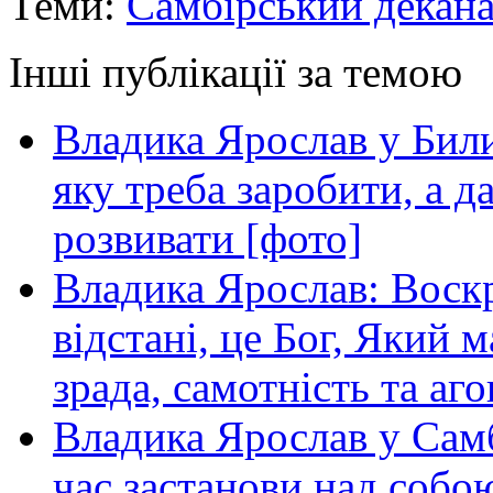
Теми:
Самбірський декана
Інші публікації за темою
Владика Ярослав у Билич
яку треба заробити, а д
розвивати [фото]
Владика Ярослав: Воскр
відстані, це Бог, Який м
зрада, самотність та аго
Владика Ярослав у Самб
час застанови над собою