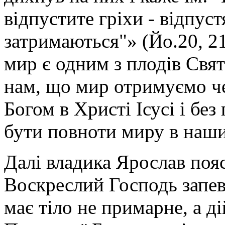
відпустите гріхи - відпуст
затримаються"» (Йо.20, 21
мир є одним з плодів Свя
нам, що мир отримуємо ч
Богом в Христі Ісусі і бе
бути повноти миру в наших
Далі владика Ярослав по
Воскреслий Господь запев
має тіло не примарне, а ді