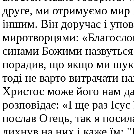
друге, ми отримуємо мир в
іншим. Він доручає і упо
миротворцями: «Благослов
синами Божими назвуться»
порадив, що якщо ми шук
тоді не варто витрачати на
Христос може його нам да
розповідає: «І ще раз Ісу
послав Отець, так я поси
дихнув на них і каже їм: