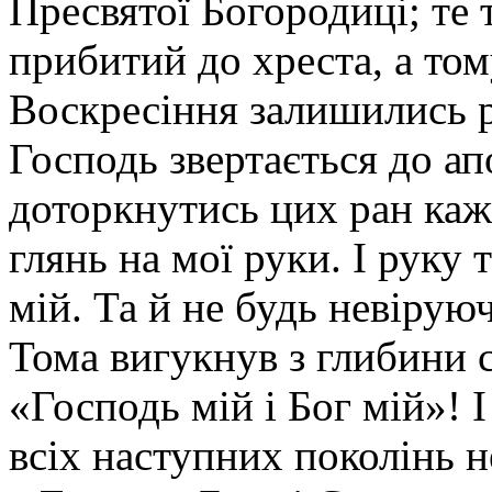
Пресвятої Богородиці; те т
прибитий до хреста, а том
Воскресіння залишились 
Господь звертається до ап
доторкнутись цих ран каж
глянь на мої руки. І руку 
мій. Та й не будь невіруюч
Тома вигукнув з глибини с
«Господь мій і Бог мій»!
всіх наступних поколінь н