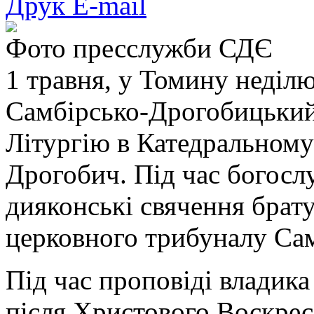
Друк
E-mail
Фото пресслужби СДЄ
1 травня, у Томину неділю
Самбірсько-Дрогобицький
Літургію в Катедральному 
Дрогобич. Під час богосл
дияконські свячення брат
церковного трибуналу Сам
Під час проповіді владика
після Христового Воскресі