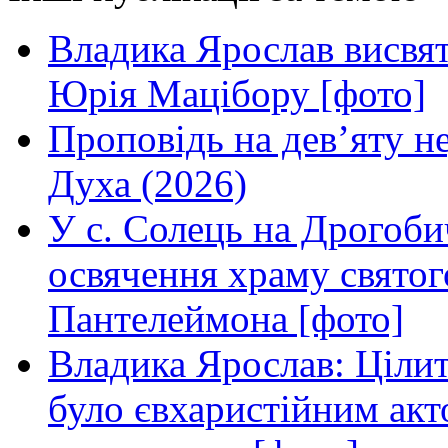
Владика Ярослав висвя
Юрія Мацібору [фото]
Проповідь на дев’яту н
Духа (2026)
У с. Солець на Дрогоби
освячення храму свято
Пантелеймона [фото]
Владика Ярослав: Ціли
було євхаристійним акт