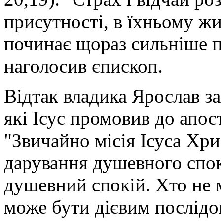
присутності, в їхньому жит
починає щораз сильніше п
наголосив єпископ.
Відтак владика Ярослав з
які Ісус промовив до апос
"Звичайно місія Ісуса Хри
дарування душевного спок
душевний спокій. Хто не 
може бути дієвим послідов