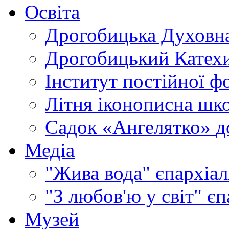
Освіта
Дрогобицька Духовна
Дрогобицький Катехи
Інститут постійної ф
Літня іконописна шк
Садок «Ангелятко»
д
Медіа
"Жива вода"
єпархіал
"З любов'ю у світ"
єп
Музей