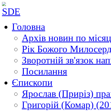
Головна
Архів новин
по місяц
Рік Божого Милосер
Зворотній зв'язок
нап
Посилання
Єпископи
Ярослав (Приріз)
пра
Григорій (Комар)
(20