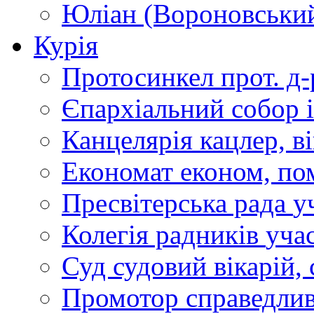
Юліан (Вороновськи
Курія
Протосинкел
прот. д
Єпархіальний собор
Канцелярія
кацлер, в
Економат
економ, по
Пресвітерська рада
у
Колегія радників
учас
Суд
судовий вікарій, с
Промотор справедлив