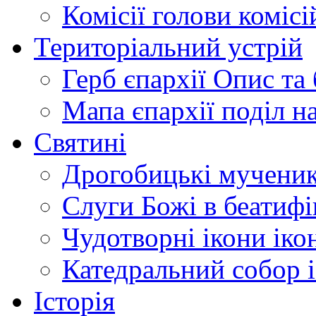
Комісії
голови комісі
Територіальний устрій
Герб єпархії
Опис та 
Мапа єпархії
поділ н
Святині
Дрогобицькі мучени
Слуги Божі
в беатиф
Чудотворні ікони
іко
Катедральний собор
Історія