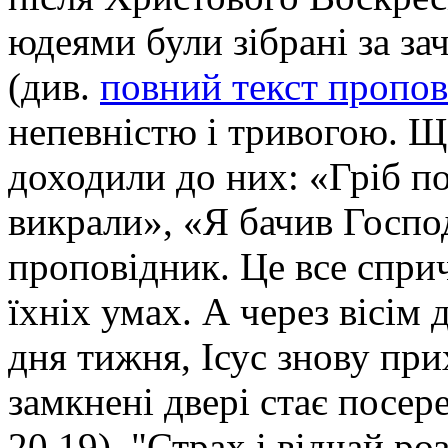
юдеями були зібрані за з
(див.
повний текст пропов
непевністю і тривогою. Щ
доходили до них: «Гріб п
викрали», «Я бачив Госпо
проповідник. Це все спри
їхніх умах. А через вісім 
дня тижня, Ісус знову при
замкнені двері стає посер
20,19). "Страх і відчай ро