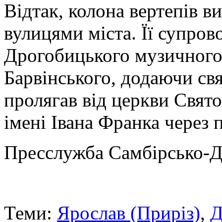
Відтак, колона вертепів 
вулицями міста. Її супро
Дрогобицького музичного
Барвінського, додаючи св
пролягав від церкви Свят
імені Івана Франка через
Пресслужба Самбірсько-Д
Теми:
Ярослав (Приріз)
,
Д