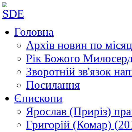
Головна
Архів новин
по місяц
Рік Божого Милосер
Зворотній зв'язок
нап
Посилання
Єпископи
Ярослав (Приріз)
пра
Григорій (Комар)
(20