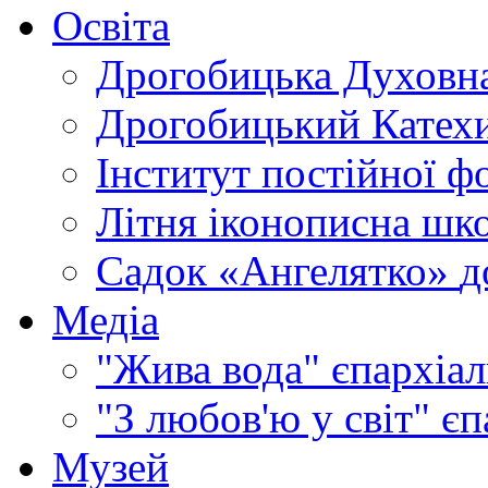
Освіта
Дрогобицька Духовна
Дрогобицький Катехи
Інститут постійної ф
Літня іконописна шк
Садок «Ангелятко»
д
Медіа
"Жива вода"
єпархіал
"З любов'ю у світ"
єп
Музей