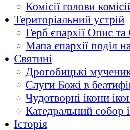
Комісії
голови комісі
Територіальний устрій
Герб єпархії
Опис та 
Мапа єпархії
поділ н
Святині
Дрогобицькі мучени
Слуги Божі
в беатиф
Чудотворні ікони
іко
Катедральний собор
Історія