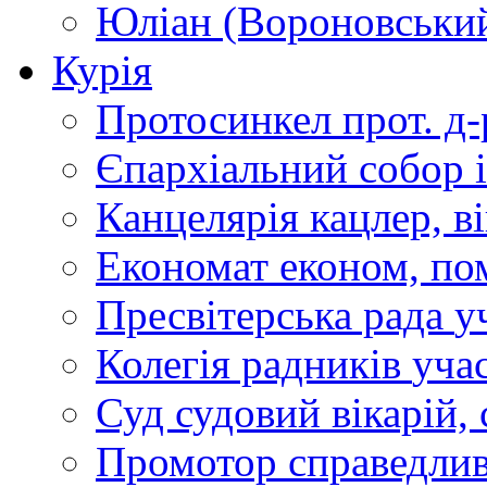
Юліан (Вороновськи
Курія
Протосинкел
прот. д
Єпархіальний собор
Канцелярія
кацлер, в
Економат
економ, по
Пресвітерська рада
у
Колегія радників
учас
Суд
судовий вікарій, с
Промотор справедлив