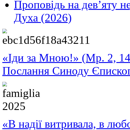
Проповідь на дев’яту н
Духа (2026)
«Іди за Мною!» (Мр. 2, 14
Послання Синоду Єписко
«В надії витривала, в любо