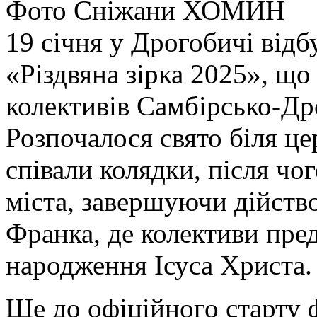
Фото Сніжани ХОМИН
19 січня у Дрогобичі відб
«Різдвяна зірка 2025», що
колективів Самбірсько-Др
Розпочалося свято біля ц
співали колядки, після ч
міста, завершуючи дійство
Франка, де колективи пред
народження Ісуса Христа.
Ще до офіційного старту 