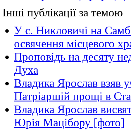
Інші публікації за темою
У с. Никловичі на Самб
освячення місцевого хр
Проповідь на десяту не
Духа
Владика Ярослав взяв у
Патріаршій прощі в Ста
Владика Ярослав висвя
Юрія Мацібору [фото]