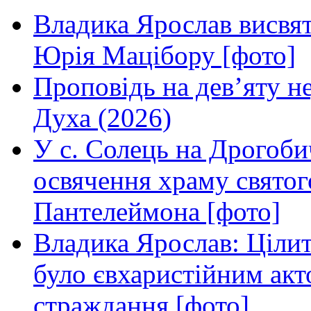
Владика Ярослав висвя
Юрія Мацібору [фото]
Проповідь на дев’яту н
Духа (2026)
У с. Солець на Дрогоби
освячення храму свято
Пантелеймона [фото]
Владика Ярослав: Ціли
було євхаристійним акт
страждання [фото]