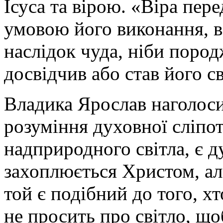
Ісуса та вірою. «Віра пер
умовою його виконання, в
наслідок чуда, ніби пород
досвідчив або став його с
Владика Ярослав наголоси
розуміння духовної сліпот
надприродного світла, є д
захоплюється Христом, але
той є подібний до того, хт
не просить про світло, що