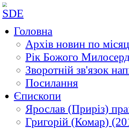
Головна
Архів новин
по місяц
Рік Божого Милосер
Зворотній зв'язок
нап
Посилання
Єпископи
Ярослав (Приріз)
пра
Григорій (Комар)
(20