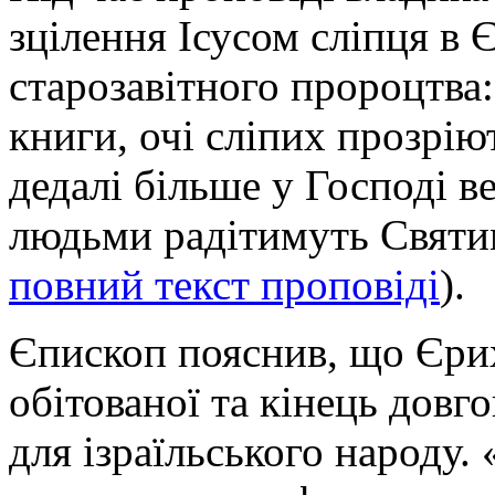
зцілення Ісусом сліпця в
старозавітного пророцтва:
книги, очі сліпих прозріют
дедалі більше у Господі в
людьми радітимуть Святим 
повний текст проповіді
).
Єпископ пояснив, що Єрих
обітованої та кінець довг
для ізраїльського народу