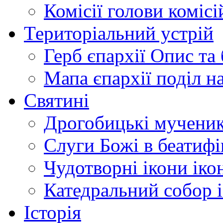
Комісії
голови комісі
Територіальний устрій
Герб єпархії
Опис та 
Мапа єпархії
поділ н
Святині
Дрогобицькі мучени
Слуги Божі
в беатиф
Чудотворні ікони
іко
Катедральний собор
Історія