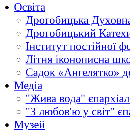
Освіта
Дрогобицька Духовна
Дрогобицький Катехи
Інститут постійної ф
Літня іконописна шк
Садок «Ангелятко»
д
Медіа
"Жива вода"
єпархіал
"З любов'ю у світ"
єп
Музей