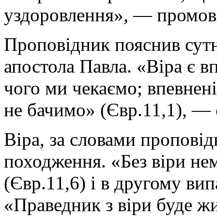
уздоровлення», — промов
Проповідник пояснив сутн
апостола Павла. «Вiра є в
чого ми чекаємо; впевненi
не бачимо» (Євр.11,1), — 
Віра, за словами пропові
походження. «Без віри не
(Євр.11,6) і в другому ви
«Праведник з віри буде жит