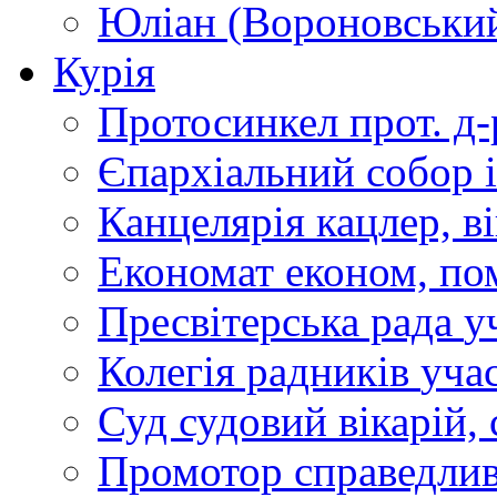
Юліан (Вороновськи
Курія
Протосинкел
прот. д
Єпархіальний собор
Канцелярія
кацлер, в
Економат
економ, по
Пресвітерська рада
у
Колегія радників
учас
Суд
судовий вікарій, с
Промотор справедлив