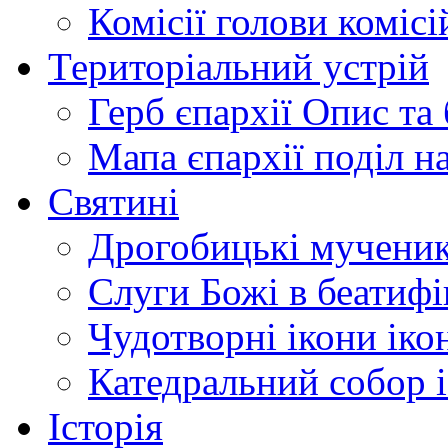
Комісії
голови комісі
Територіальний устрій
Герб єпархії
Опис та 
Мапа єпархії
поділ н
Святині
Дрогобицькі мучени
Слуги Божі
в беатиф
Чудотворні ікони
іко
Катедральний собор
Історія