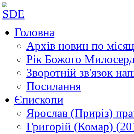
Головна
Архів новин
по місяц
Рік Божого Милосер
Зворотній зв'язок
нап
Посилання
Єпископи
Ярослав (Приріз)
пра
Григорій (Комар)
(20