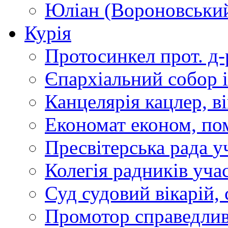
Юліан (Вороновськи
Курія
Протосинкел
прот. д
Єпархіальний собор
Канцелярія
кацлер, в
Економат
економ, по
Пресвітерська рада
у
Колегія радників
учас
Суд
судовий вікарій, с
Промотор справедлив