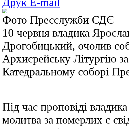
Друк
E-mail
Фото Пресслужби СДЄ
10 червня владика Яросла
Дрогобицький, очолив со
Архиєрейську Літургію за
Катедральному соборі Прес
Під час проповіді владик
молитва за померлих є св