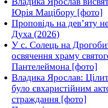
Владика Ярослав висвя
Юрія Мацібору [фото]
Проповідь на дев’яту н
Духа (2026)
У с. Солець на Дрогоби
освячення храму свято
Пантелеймона [фото]
Владика Ярослав: Ціли
було євхаристійним акт
страждання [фото]