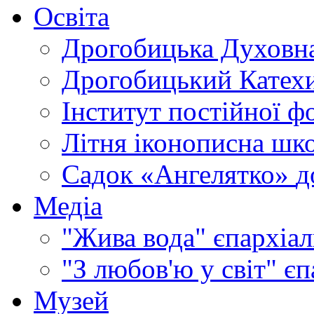
Освіта
Дрогобицька Духовна
Дрогобицький Катехи
Інститут постійної ф
Літня іконописна шк
Садок «Ангелятко»
д
Медіа
"Жива вода"
єпархіал
"З любов'ю у світ"
єп
Музей