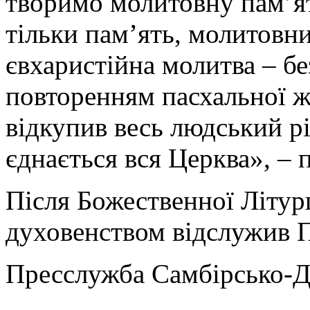
творимо молитовну пам’ят
тільки пам’ять, молитовни
євхаристійна молитва – бе
повторенням пасхальної ж
відкупив весь людський рі
єднається вся Церква», – 
Після Божественної Літург
духовенством відслужив П
Пресслужба Самбірсько-Д