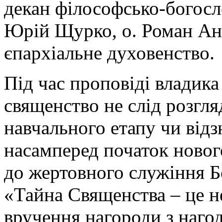
декан філософсько-богосл
Юрій Щурко, о. Роман Ан
єпархіальне духовенство.
Під час проповіді владик
священство не слід розгл
навчального етапу чи відз
насамперед початок новог
до жертовного служіння Б
«Тайна Священства – це н
вручення нагороди з наго