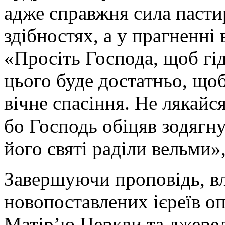
адже справжня сила пасти
здібностях, а у прагненні
«Просіть Господа, щоб гі
цього буде достатньо, що
вічне спасіння. Не лякайс
бо Господь обіцяв зодягн
його святі раділи вельми»
Завершуючи проповідь, в
новопоставлених ієреїв оп
Матір’ю Церкви та джерел