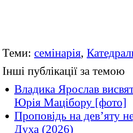
Теми:
семінарія
,
Катедрал
Інші публікації за темою
Владика Ярослав висвя
Юрія Мацібору [фото]
Проповідь на дев’яту н
Духа (2026)