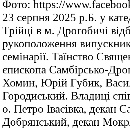
Фото: https://www.faceboo
23 серпня 2025 р.Б. у кат
Трійці в м. Дрогобичі ві
рукоположення випускник
семінарії. Таїнство Свяще
єпископа Самбірсько-Дро
Хомин, Юрій Губик, Васил
Городиський. Владиці спі
о. Петро Івасівка, декан 
Добрянський, декан Мокря