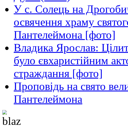
У с. Солець на Дрогоби
освячення храму свято
Пантелеймона [фото]
Владика Ярослав: Ціли
було євхаристійним акт
страждання [фото]
Проповідь на свято вел
Пантелеймона