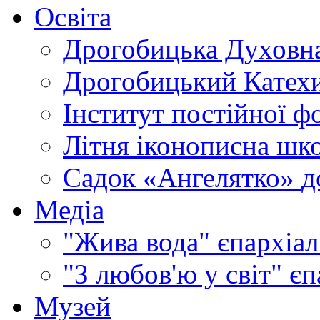
Освіта
Дрогобицька Духовна
Дрогобицький Катехи
Інститут постійної ф
Літня іконописна шк
Садок «Ангелятко»
д
Медіа
"Жива вода"
єпархіал
"З любов'ю у світ"
єп
Музей