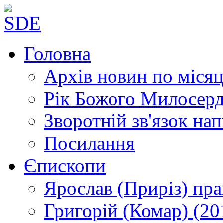
Головна
Архів новин
по місяц
Рік Божого Милосер
Зворотній зв'язок
нап
Посилання
Єпископи
Ярослав (Приріз)
пра
Григорій (Комар)
(20