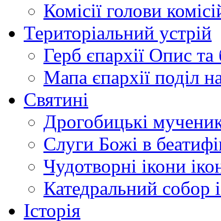
Комісії
голови комісі
Територіальний устрій
Герб єпархії
Опис та 
Мапа єпархії
поділ н
Святині
Дрогобицькі мучени
Слуги Божі
в беатиф
Чудотворні ікони
іко
Катедральний собор
Історія