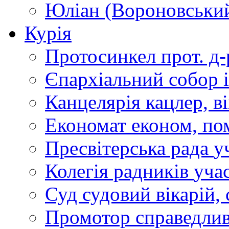
Юліан (Вороновськи
Курія
Протосинкел
прот. д
Єпархіальний собор
Канцелярія
кацлер, в
Економат
економ, по
Пресвітерська рада
у
Колегія радників
учас
Суд
судовий вікарій, с
Промотор справедлив