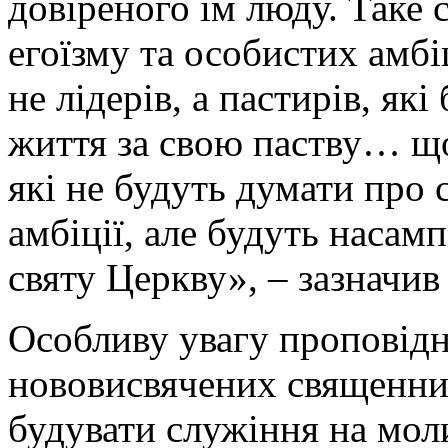
довіреного їм люду. Таке 
егоїзму та особистих амбі
не лідерів, а пастирів, які
життя за свою паству… щ
які не будуть думати про с
амбіції, але будуть насам
святу Церкву», – зазначив
Особливу увагу проповідн
нововисвячених священник
будувати служіння на моли