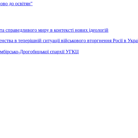
во до освітян"
а справедливого миру в контексті нових ідеологій
ства в теперішній ситуації військового вторгнення Росії в Укра
Самбірсько-Дрогобицької єпархії УГКЦ