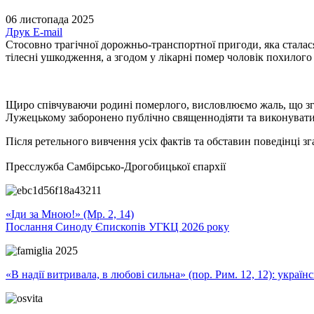
06 листопада 2025
Друк
E-mail
Стосовно трагічної дорожньо-транспортної пригоди, яка сталася
тілесні ушкодження, а згодом у лікарні помер чоловік похилого
Щиро співчуваючи родині померлого, висловлюємо жаль, що зг
Лужецькому заборонено публічно священнодіяти та виконувати
Після ретельного вивчення усіх фактів та обставин поведінці з
Пресслужба Самбірсько-Дрогобицької єпархії
«Іди за Мною!» (Мр. 2, 14)
Послання Синоду Єпископів УГКЦ 2026 року
«В надії витривала, в любові сильна» (пор. Рим. 12, 12): укра