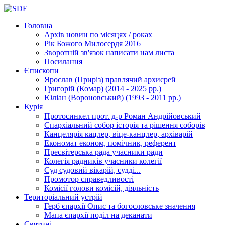
Головна
Архів новин
по місяцях / роках
Рік Божого Милосердя
2016
Зворотній зв'язок
написати нам листа
Посилання
Єпископи
Ярослав (Приріз)
правлячий архиєрей
Григорій (Комар)
(2014 - 2025 рр.)
Юліан (Вороновський)
(1993 - 2011 рр.)
Курія
Протосинкел
прот. д-р Роман Андрійовський
Єпархіальний собор
історія та рішення соборів
Канцелярія
кацлер, віце-канцлер, архіварій
Економат
економ, помічник, референт
Пресвітерська рада
учасники ради
Колегія радників
учасники колегії
Суд
судовий вікарій, судді...
Промотор справедливості
Комісії
голови комісій, діяльність
Територіальний устрій
Герб єпархії
Опис та богословське значення
Мапа єпархії
поділ на деканати
Святині