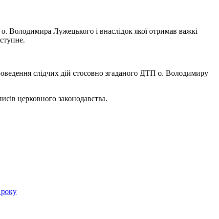
ю о. Володимира Лужецького і внаслідок якої отримав важкі
аступне.
оведення слідчих дій стосовно згаданого ДТП о. Володимиру
писів церковного законодавства.
 року