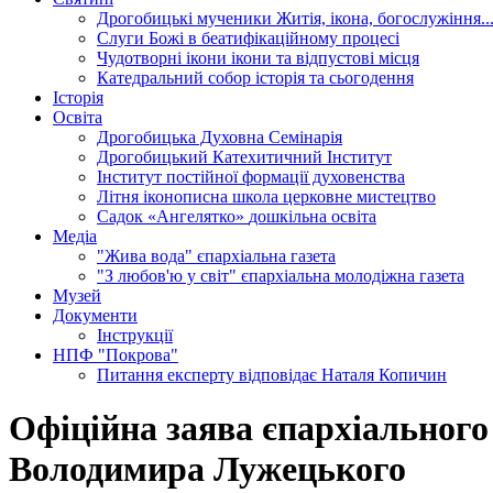
Дрогобицькі мученики
Житія, ікона, богослужіння..
Слуги Божі
в беатифікаційному процесі
Чудотворні ікони
ікони та відпустові місця
Катедральний собор
історія та сьогодення
Історія
Освіта
Дрогобицька Духовна Семінарія
Дрогобицький Катехитичний Інститут
Інститут постійної формації духовенства
Літня іконописна школа
церковне мистецтво
Садок «Ангелятко»
дошкільна освіта
Медіа
"Жива вода"
єпархіальна газета
"З любов'ю у світ"
єпархіальна молодіжна газета
Музей
Документи
Інструкції
НПФ "Покрова"
Питання експерту
відповідає Наталя Копичин
Офіційна заява єпархіальног
Володимира Лужецького