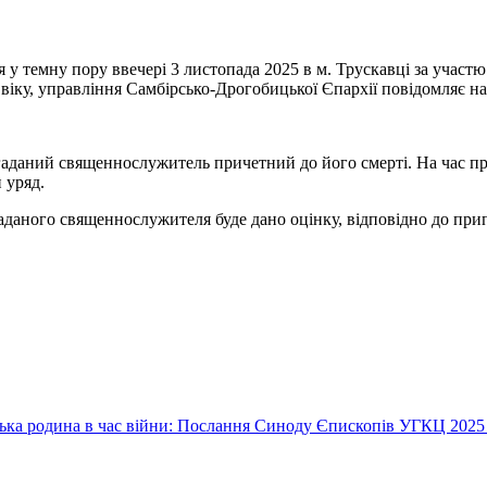
 у темну пору ввечері 3 листопада 2025 в м. Трускавці за участ
 віку, управління Самбірсько-Дрогобицької Єпархії повідомляє н
аданий священнослужитель причетний до його смерті. На час пр
 уряд.
гаданого священнослужителя буде дано оцінку, відповідно до при
їнська родина в час війни: Послання Синоду Єпископів УГКЦ 2025