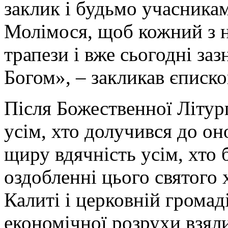
заклик і будьмо учасника
Молімося, щоб кожний з н
трапези і вже сьогодні заз
Богом», – закликав єписко
Після Божественної Літур
усім, хто долучився до о
щиру вдячність усім, хто 
оздобленні цього святого 
Калиті і церковній громаді
економічної розрухи взял