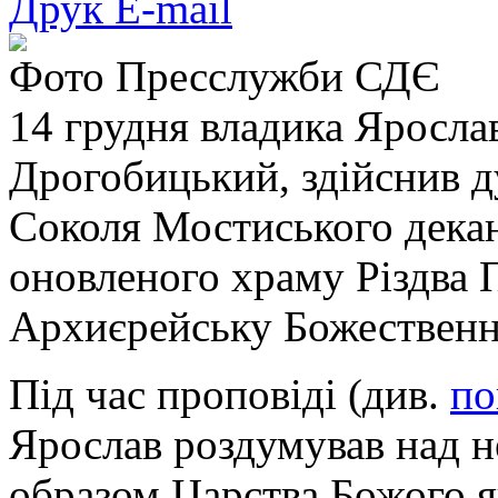
Друк
E-mail
Фото Пресслужби СДЄ
14 грудня владика Яросла
Дрогобицький, здійснив д
Соколя Мостиського декан
оновленого храму Різдва 
Архиєрейську Божественн
Під час проповіді (див.
по
Ярослав роздумував над н
образом Царства Божого як