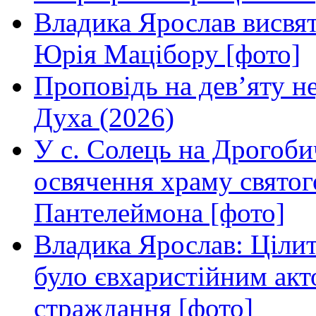
Владика Ярослав висвя
Юрія Мацібору [фото]
Проповідь на дев’яту н
Духа (2026)
У с. Солець на Дрогоби
освячення храму свято
Пантелеймона [фото]
Владика Ярослав: Ціли
було євхаристійним акт
страждання [фото]