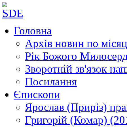
Головна
Архів новин
по місяц
Рік Божого Милосер
Зворотній зв'язок
нап
Посилання
Єпископи
Ярослав (Приріз)
пра
Григорій (Комар)
(20