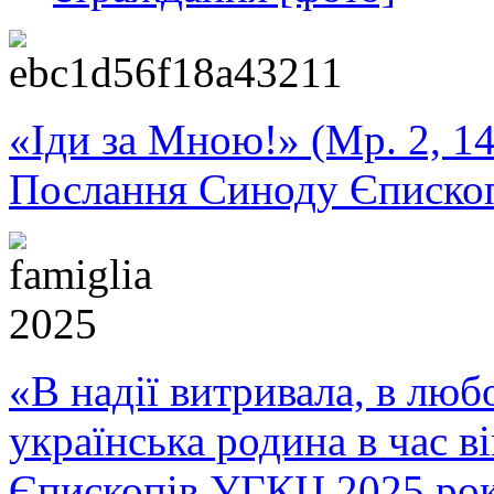
«Іди за Мною!» (Мр. 2, 14
Послання Синоду Єписко
«В надії витривала, в любо
українська родина в час 
Єпископів УГКЦ 2025 ро