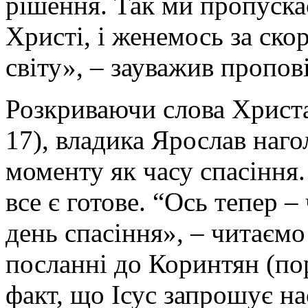
рішення. Так ми пропуска
Христі, і женемось за ск
світу», – зауважив пропов
Розкриваючи слова Христа 
17), владика Ярослав наго
моменту як часу спасіння.
все є готове. “Ось тепер –
день спасіння», – читаємо
посланні до Коринтян (пор
факт, що Ісус запрошує на