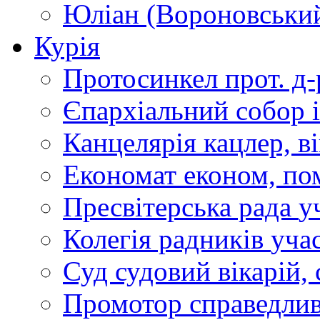
Юліан (Вороновськи
Курія
Протосинкел
прот. д
Єпархіальний собор
Канцелярія
кацлер, в
Економат
економ, по
Пресвітерська рада
у
Колегія радників
учас
Суд
судовий вікарій, с
Промотор справедлив