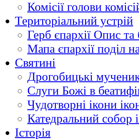
Комісії
голови комісі
Територіальний устрій
Герб єпархії
Опис та 
Мапа єпархії
поділ н
Святині
Дрогобицькі мучени
Слуги Божі
в беатиф
Чудотворні ікони
іко
Катедральний собор
Історія