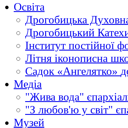
Освіта
Дрогобицька Духовна
Дрогобицький Катехи
Інститут постійної ф
Літня іконописна шк
Садок «Ангелятко»
д
Медіа
"Жива вода"
єпархіал
"З любов'ю у світ"
єп
Музей