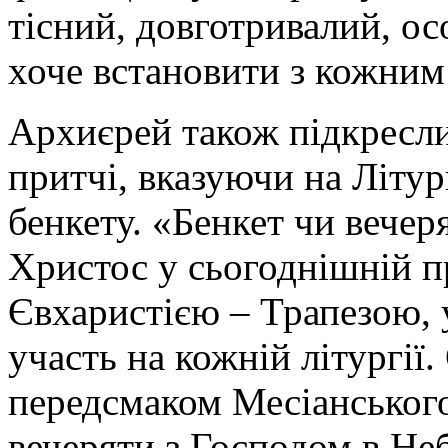
тісний, довготривалий, ос
хоче встановити з кожним 
Архиєрей також підкресли
притчі, вказуючи на Літу
бенкету. «Бенкет чи вечер
Христос у сьогоднішній п
Євхаристією – Трапезою, 
участь на кожній літургії
передсмаком Месіанського
вечеряти з Господом в Не