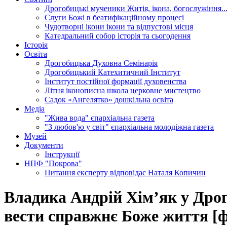
Дрогобицькі мученики
Житія, ікона, богослужіння..
Слуги Божі
в беатифікаційному процесі
Чудотворні ікони
ікони та відпустові місця
Катедральний собор
історія та сьогодення
Історія
Освіта
Дрогобицька Духовна Семінарія
Дрогобицький Катехитичний Інститут
Інститут постійної формації духовенства
Літня іконописна школа
церковне мистецтво
Садок «Ангелятко»
дошкільна освіта
Медіа
"Жива вода"
єпархіальна газета
"З любов'ю у світ"
єпархіальна молодіжна газета
Музей
Документи
Інструкції
НПФ "Покрова"
Питання експерту
відповідає Наталя Копичин
Владика Андрій Хім’як у Дрог
вести справжнє Боже життя [