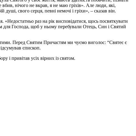
вбив, нічого не вкрав, я не маю гріхів». Але люди, які,
 душі, свого серця, певні немочі і гріхи», – сказав він.
. «Недостатньо раз на рік висповідатися, щось посвяткувати
м для Господа, щоб у ньому перебували Отець, Син і Святий
ятими. Перед Святим Причастям ми чуємо виголос: “Святеє є
підсумував єпископ.
у і привітав усіх вірних із святом.