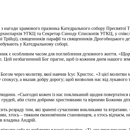
я з нагоди храмового празника Катедрального собору Пресвятої Т
Архиєпархія УГКЦ та Секретар Синоду Єпископів УГКЦ, у співсл
ої Трійці), священників парафії та священників Дрогобицького д
ебувають у Катедральному соборі.
зник є особливим часом для поглиблення духовного життя. «Щора
не. Цей незбагненний Бог прагне, щоб із кожним днем нашого зе
Богом через молитву, якої навчив Ісус Христос. «З цієї молитви
 у спокусу, а вказав добру дорогу; щоб визволив нас від лукавог
юдини. «Сьогодні кожен із нас покликаний щодня повертатися в 
грудей, аби стати добрими християнами та вірними Божими діть
ить розраду тим, які зранені сучасними викликами та втратами. 
и, хтось – тяжким економічним становищем, а хтось відчаєм, не 
в владика Андрій.
ізнати себе та побачити власні недоліки. «Ті, що прикликають Д