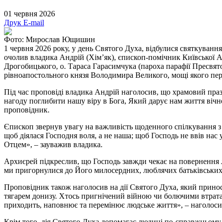
01 червня 2026
Друк
E-mail
Фото: Мирослав Ющишин
1 червня 2026 року, у день Святого Духа, відбулися святкуванн
очолив владика Андрій (Хім’як), єпископ-помічник Київської 
Дрогобицького, о. Тараса Гарасимчука (пароха парафії Пресвят
рівноапостольного князя Володимира Великого, мощі якого пер
Під час проповіді владика Андрій наголосив, що храмовий пра
нагоду поглибити нашу віру в Бога, Який дарує нам життя віч
проповідник.
Єпископ звернув увагу на важливість щоденного спілкування з 
щоб діялася Господня воля, а не наша; щоб Господь не ввів нас
Отцем», – зауважив владика.
Архиєрей підкреслив, що Господь завжди чекає на повернення л
ми пригорнулися до Його милосердних, люблячих батьківських 
Проповідник також наголосив на дії Святого Духа, який принос
тягарем донизу. Хтось пригнічений війною чи болючими втратам
приходить, наповнює та перемінює людське життя», – наголоси
Крім того, дія Святого Духа допомагає людині по-справжньому п