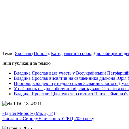
Теми:
Ярослав (Приріз)
,
Катедральний собор
,
Дрогобицький де
Інші публікації за темою
Владика Ярослав взяв участь у Всеукраїнській Патріаршій
Владика Ярослав висвятив на священника диякона Юрія 
Проповідь на дев’яту неділю після Зіслання Святого Духа
У с. Солець на Дрогобиччині відсвяткували 125-ліття ос
Владика Ярослав: Цілительство святого Пантелеймона бу
«Іди за Мною!» (Мр. 2, 14)
Послання Синоду Єпископів УГКЦ 2026 року