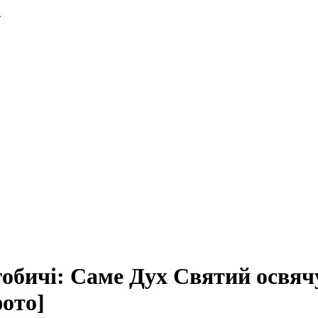
.
обичі: Саме Дух Святий освячує
фото]