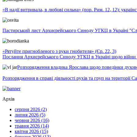
«В надії витривала, в любові сильна» (пор. Рим. 12, 12): укра
Пастирський лист Архиєрейського Синоду УГКЦ в Україні "Сло
«Рятуйте пригнобленого з руки гнобителя» (Єр. 22, 3)
Послання Архиєрейського Синоду УГКЦ в Україні щодо війни т
Розпорядження владика Ярослава щодо поведінки духовен
Розпорядження в справі діяльності рухів та груп на території 
Архів
серпня 2026 (2)
липня 2026 (5)
червня 2026 (16)
травня 2026 (14)
квітня 2026 (15)
березня 2026 (13)