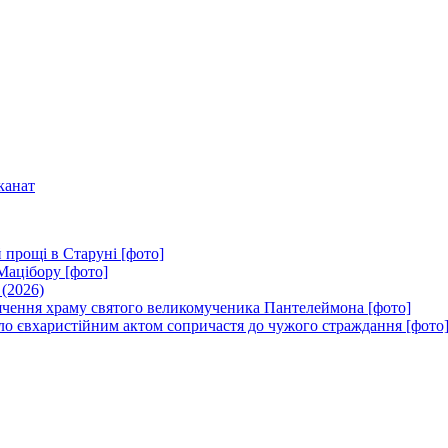
канат
 прощі в Старуні [фото]
Мацібору [фото]
 (2026)
вячення храму святого великомученика Пантелеймона [фото]
ло євхаристійним актом сопричастя до чужого страждання [фото