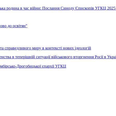
їнська родина в час війни: Послання Синоду Єпископів УГКЦ 2025
во до освітян"
а справедливого миру в контексті нових ідеологій
ства в теперішній ситуації військового вторгнення Росії в Укра
Самбірсько-Дрогобицької єпархії УГКЦ