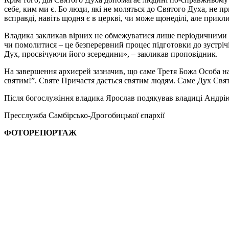
себе, ким ми є. Бо люди, які не моляться до Святого Духа, не пр
всправді, навіть щодня є в церкві, чи може щонеділі, але прикли
Владика закликав вірних не обмежуватися лише періодичними д
чи помолитися – це безперервний процес підготовки до зустріч
Дух, просвічуючи його зсередини», – закликав проповідник.
На завершення архиєрей зазначив, що саме Третя Божа Особа н
святим!”. Святе Причастя дається святим людям. Саме Дух Святи
Після богослужіння владика Ярослав подякував владиці Андрію з
Пресслужба Самбірсько-Дрогобицької єпархії
ФОТОРЕПОРТАЖ