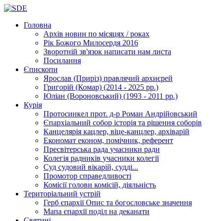
Головна
Архів новин
по місяцях / роках
Рік Божого Милосердя
2016
Зворотній зв'язок
написати нам листа
Посилання
Єпископи
Ярослав (Приріз)
правлячий архиєрей
Григорій (Комар)
(2014 - 2025 рр.)
Юліан (Вороновський)
(1993 - 2011 рр.)
Курія
Протосинкел
прот. д-р Роман Андрійовський
Єпархіальний собор
історія та рішення соборів
Канцелярія
кацлер, віце-канцлер, архіварій
Економат
економ, помічник, референт
Пресвітерська рада
учасники ради
Колегія радників
учасники колегії
Суд
судовий вікарій, судді...
Промотор справедливості
Комісії
голови комісій, діяльність
Територіальний устрій
Герб єпархії
Опис та богословське значення
Мапа єпархії
поділ на деканати
Святині