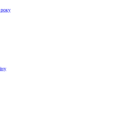
 року
їну