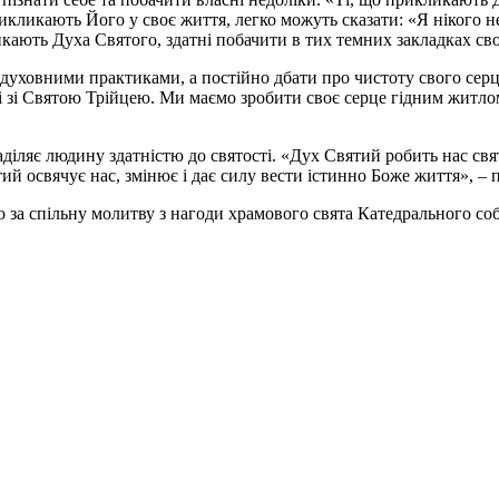
икликають Його у своє життя, легко можуть сказати: «Я нікого не 
кають Духа Святого, здатні побачити в тих темних закладках своїй
уховними практиками, а постійно дбати про чистоту свого серця
і зі Святою Трійцею. Ми маємо зробити своє серце гідним житло
аділяє людину здатністю до святості. «Дух Святий робить нас св
й освячує нас, змінює і дає силу вести істинно Боже життя», – 
а спільну молитву з нагоди храмового свята Катедрального собор