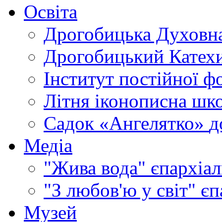
Освіта
Дрогобицька Духовна
Дрогобицький Катехи
Інститут постійної ф
Літня іконописна шк
Садок «Ангелятко»
д
Медіа
"Жива вода"
єпархіал
"З любов'ю у світ"
єп
Музей