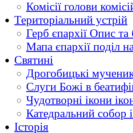
Комісії
голови комісі
Територіальний устрій
Герб єпархії
Опис та 
Мапа єпархії
поділ н
Святині
Дрогобицькі мучени
Слуги Божі
в беатиф
Чудотворні ікони
іко
Катедральний собор
Історія