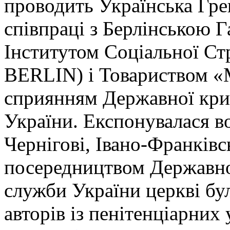
проводить Українська Гре
співпраці з Берлінською
Інститутом Соціальної Ст
BERLIN) і Товариством «М
сприянням Державної кри
України. Експонувалася в
Чернігові, Івано-Франківсь
посередництвом Державно
служби України церкві бул
авторів із пенітенціарних