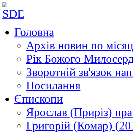
Головна
Архів новин
по місяц
Рік Божого Милосер
Зворотній зв'язок
нап
Посилання
Єпископи
Ярослав (Приріз)
пра
Григорій (Комар)
(20