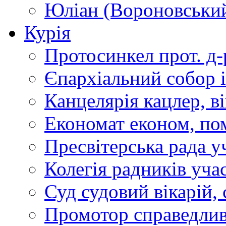
Юліан (Вороновськи
Курія
Протосинкел
прот. д
Єпархіальний собор
Канцелярія
кацлер, в
Економат
економ, по
Пресвітерська рада
у
Колегія радників
учас
Суд
судовий вікарій, с
Промотор справедлив