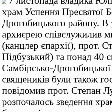
7 листопада владика Юлі
храм Успення Пресвятої Б
Дрогобицького району. В
архиєрею співслужилив ми
(канцлер єпархії), прот. 
Підбузький) та понад 40 с
Самбірсько-Дрогобицької 
священиків були також гос
повідомив прот. Степан Лу
розпочалось зведення хра