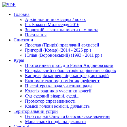
Головна
Архів новин
по місяцях / роках
Рік Божого Милосердя
2016
Зворотній зв'язок
написати нам листа
Посилання
Єпископи
Ярослав (Приріз)
правлячий архиєрей
Григорій (Комар)
(2014 - 2025 рр.)
Юліан (Вороновський)
(1993 - 2011 рр.)
Курія
Протосинкел
прот. д-р Роман Андрійовський
Єпархіальний собор
історія та рішення соборів
Канцелярія
кацлер, віце-канцлер, архіварій
Економат
економ, помічник, референт
Пресвітерська рада
учасники ради
Колегія радників
учасники колегії
Суд
судовий вікарій, судді...
Промотор справедливості
Комісії
голови комісій, діяльність
Територіальний устрій
Герб єпархії
Опис та богословське значення
Мапа єпархії
поділ на деканати
Святині