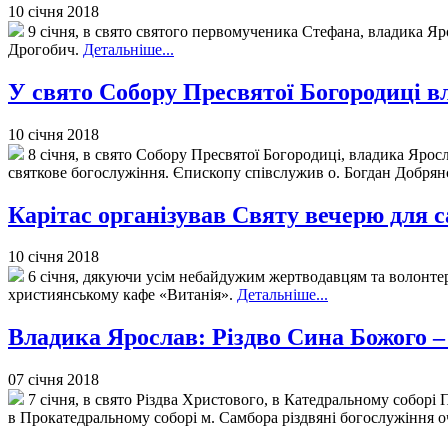
10 січня 2018
9 січня, в свято святого первомученика Стефана, владика Я
Дрогобич.
Детальніше...
У свято Собору Пресвятої Богородиці в
10 січня 2018
8 січня, в свято Собору Пресвятої Богородиці, владика Ярос
святкове богослужіння. Єпископу співслужив о. Богдан Добрянс
Карітас організував Святу вечерю для с
10 січня 2018
6 січня, дякуючи усім небайдужим жертводавцям та волонтер
християнському кафе «Витанія».
Детальніше...
Владика Ярослав: Різдво Сина Божого –
07 січня 2018
7 січня, в свято Різдва Христового, в Катедральному соборі
в Прокатедральному соборі м. Самбора різдвяні богослужіння 