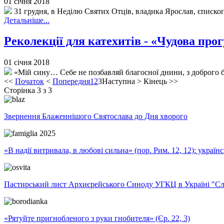
01 січня 2018
31 грудня, в Неділю Святих Отців, владика Ярослав, єписко
Детальніше...
Реколекції для катехитів - «Чудова про
01 січня 2018
«Мій сину… Себе не позбавляй благосної днини, з доброго 
<<
Початок
<
Попередня
1
2
3
Наступна
>
Кінець
>>
Сторінка 3 з 3
Звернення Блаженнішого Святослава до Дня хворого
«В надії витривала, в любові сильна» (пор. Рим. 12, 12): укра
Пастирський лист Архиєрейського Синоду УГКЦ в Україні "Сло
«Рятуйте пригнобленого з руки гнобителя» (Єр. 22, 3)