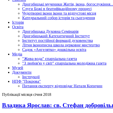
Дрогобицькі мученики
Житія, ікона, богослужіння..
Слуги Божі
в беатифікаційному процесі
Чудотворні ікони
ікони та відпустові місця
Катедральний собор
історія та сьогодення
Історія
Освіта
Дрогобицька Духовна Семінарія
Дрогобицький Катехитичний Інститут
Інститут постійної формації духовенства
Літня іконописна школа
церковне мистецтво
Садок «Ангелятко»
дошкільна освіта
Медіа
"Жива вода"
єпархіальна газета
"З любов'ю у світ"
єпархіальна молодіжна газета
Музей
Документи
Інструкції
НПФ "Покрова"
Питання експерту
відповідає Наталя Копичин
Публікації місяця січня 2018
Владика Ярослав: св. Стефан добровільн