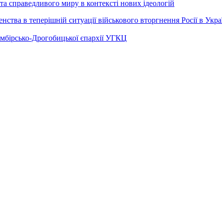
а справедливого миру в контексті нових ідеологій
ства в теперішній ситуації військового вторгнення Росії в Укра
Самбірсько-Дрогобицької єпархії УГКЦ