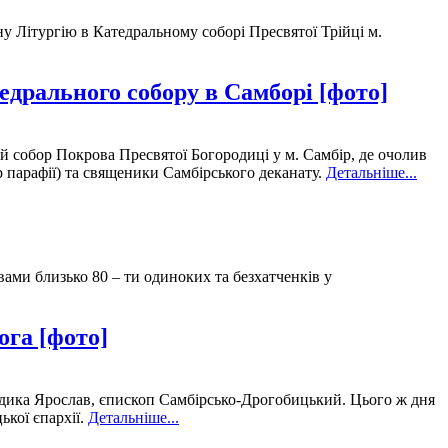
у Літургію в Катедральному соборі Пресвятої Трійці м.
едрального собору в Самборі [фото]
й собор Покрова Пресвятої Богородиці у м. Самбір, де очолив
 парафії) та священики Самбірського деканату.
Детальніше...
ми близько 80 – ти одиноких та безхатченків у
ога [фото]
владика Ярослав, єпископ Самбірсько-Дрогобицький. Цього ж дня
кої єпархії.
Детальніше...