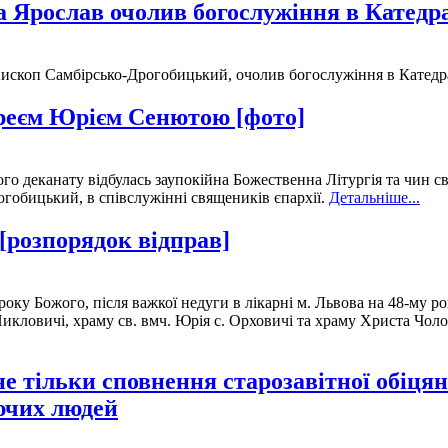
а Ярослав очолив богослужіння в Катедр
єпископ Самбірсько-Дрогобицький, очолив богослужіння в Катедр
ієреєм Юрієм Сенютою [фото]
кого деканату відбулась заупокійна Божественна Літургія та чи
гобицький, в співслужінні священиків єпархії.
Детальніше...
[розпорядок відправ]
оку Божого, після важкої недуги в лікарні м. Львова на 48-му ро
икловичі, храму св. вмч. Юрія с. Орховичі та храму Христа Чоло
не тільки сповнення старозавітної обіцян
уючих людей