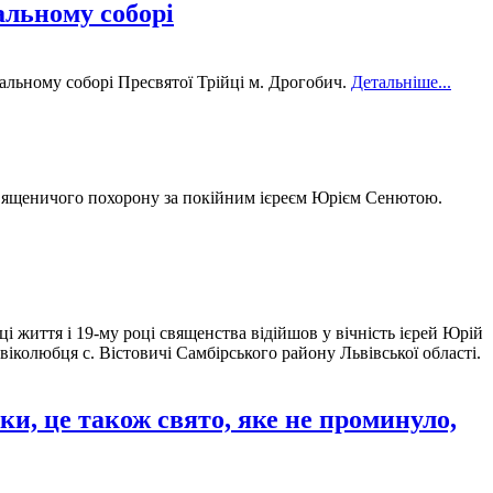
альному соборі
альному соборі Пресвятої Трійці м. Дрогобич.
Детальніше...
н священичого похорону за покійним ієреєм Юрієм Сенютою.
ці життя і 19-му році священства відійшов у вічність ієрей Юрій
віколюбця с. Вістовичі Самбірського району Львівської області.
ки, це також свято, яке не проминуло,