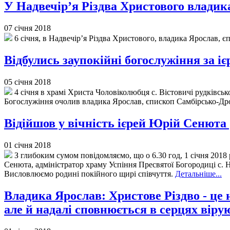
У Надвечір’я Різдва Христового владик
07 січня 2018
6 січня, в Надвечір’я Різдва Христового, владика Ярослав, 
Відбулись заупокійні богослужіння за 
05 січня 2018
4 січня в храмі Христа Чоловіколюбця с. Вістовичі рудківсь
Богослужіння очолив владика Ярослав, єпископ Самбірсько-Дро
Відійшов у вічність ієрей Юрій Сенюта 
01 січня 2018
З глибоким сумом повідомляємо, що о 6.30 год, 1 січня 2018 р
Сенюта, адміністратор храму Успіння Пресвятої Богородиці с. Н
Висловлюємо родині покійного щирі співчуття.
Детальніше...
Владика Ярослав: Христове Різдво - це 
але й надалі сповнюється в серцях вір