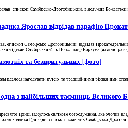
рослав, єпископ Самбірсько-Дрогобицький, відслужив Божественн
ладика Ярослав відвідав парафію Прокат
лав, єпископ Самбірсько-Дрогобицький, відвідав Прокатедральни
ький (декан Самбірський), о. Володимир Коркуна (адміністратор
амотніх та безпритульних [фото]
ам вдалося нагодувати кутею та традиційними різдвяними страва
 одна з найбільших таємниць Великого Б
 Пресвятої Трійці відбулось святкове богослужіння, яке очолив 
очолив владика Григорій, єпископ-помічник Самбірсько-Дрогобиць