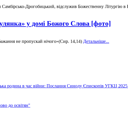
п Самбірсько-Дрогобицький, відслужив Божественну Літургію в К
гулянка» у домі Божого Слова [фото]
бажання не пропускай нічого»(Сир. 14,14)
Детальніше...
їнська родина в час війни: Послання Синоду Єпископів УГКЦ 2025
во до освітян"