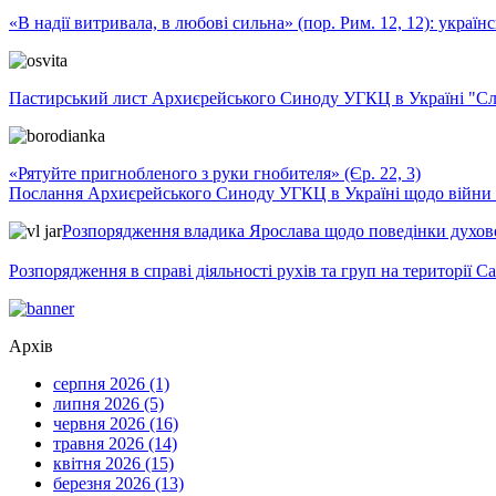
«В надії витривала, в любові сильна» (пор. Рим. 12, 12): укра
Пастирський лист Архиєрейського Синоду УГКЦ в Україні "Сло
«Рятуйте пригнобленого з руки гнобителя» (Єр. 22, 3)
Послання Архиєрейського Синоду УГКЦ в Україні щодо війни т
Розпорядження владика Ярослава щодо поведінки духовен
Розпорядження в справі діяльності рухів та груп на території 
Архів
серпня 2026 (1)
липня 2026 (5)
червня 2026 (16)
травня 2026 (14)
квітня 2026 (15)
березня 2026 (13)