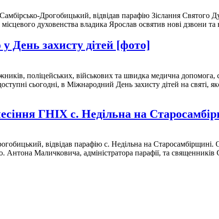
 Самбірсько-Дрогобицький, відвідав парафію Зіслання Святого Ду
та місцевого духовенства владика Ярослав освятив нові дзвони т
 у День захисту дітей [фото]
жників, поліцейських, військових та швидка медична допомога, сп
и доступні сьогодні, в Міжнародний День захисту дітей на святі, 
есіння ГНІХ с. Недільна на Старосамбір
рогобицький, відвідав парафію с. Недільна на Старосамбірщині.
о. Антона Маличковича, адміністратора парафії, та священників 