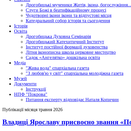
Дрогобицькі мученики
Житія, ікона, богослужіння..
Слуги Божі
в беатифікаційному процесі
Чудотворні ікони
ікони та відпустові місця
Катедральний собор
історія та сьогодення
Історія
Освіта
Дрогобицька Духовна Семінарія
Дрогобицький Катехитичний Інститут
Інститут постійної формації духовенства
Літня іконописна школа
церковне мистецтво
Садок «Ангелятко»
дошкільна освіта
Медіа
"Жива вода"
єпархіальна газета
"З любов'ю у світ"
єпархіальна молодіжна газета
Музей
Документи
Інструкції
НПФ "Покрова"
Питання експерту
відповідає Наталя Копичин
Публікації місяця травня 2026
Владиці Ярославу присвоєно звання «П