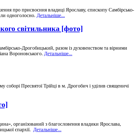
рішення про присвоєння владиці Ярославу, єпископу Самбірсько-
али одноголосно.
Детальніше...
икого світильника [фото]
Самбірсько-Дрогобицький, разом із духовенством та вірними
ліана Вороновського.
Детальніше...
 соборі Пресвятої Трійці в м. Дрогобич і уділив священичі
то]
одина», організований з благословення владики Ярослава,
ицької єпархії.
Детальніше...