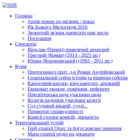
Головна
Архів новин
по місяцях / роках
Рік Божого Милосердя
2016
Зворотній зв'язок
написати нам листа
Посилання
Єпископи
Ярослав (Приріз)
правлячий архиєрей
Григорій (Комар)
(2014 - 2025 рр.)
Юліан (Вороновський)
(1993 - 2011 рр.)
Курія
Протосинкел
прот. д-р Роман Андрійовський
Єпархіальний собор
історія та рішення соборів
Канцелярія
кацлер, віце-канцлер, архіварій
Економат
економ, помічник, референт
Пресвітерська рада
учасники ради
Колегія радників
учасники колегії
Суд
судовий вікарій, судді...
Промотор справедливості
Комісії
голови комісій, діяльність
Територіальний устрій
Герб єпархії
Опис та богословське значення
Мапа єпархії
поділ на деканати
Святині