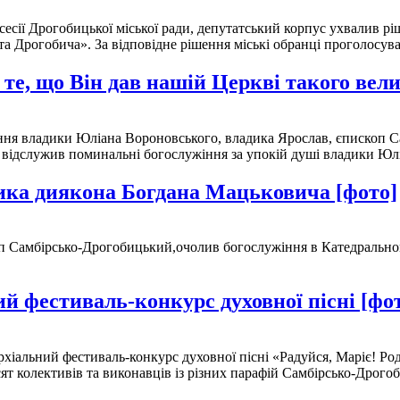
I сесії Дрогобицької міської ради, депутатський корпус ухвалив 
а Дрогобича». За відповідне рішення міські обранці проголосув
те, що Він дав нашій Церкві такого вел
ження владики Юліана Вороновського, владика Ярослав, єпископ 
е відслужив поминальні богослужіння за упокій душі владики Ю
ика диякона Богдана Мацьковича [фото]
оп Самбірсько-Дрогобицький,очолив богослужіння в Катедральному
ий фестиваль-конкурс духовної пісні [фо
архіальний фестиваль-конкурс духовної пісні «Радуйся, Маріє! Р
ят колективів та виконавців із різних парафій Самбірсько-Дрогоб