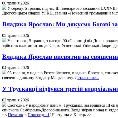
06 травня 2026
У середу, 6 травня, під час ІІІ пленарного засідання LХХVII
Дрогобицької єпархії УГКЦ, звання «Почесний громадянин міст
Владика Ярослав: Ми дякуємо Богові за 
05 травня 2026
У вівторок, 5 травня, з нагоди 90-ої річниці від Дня народ
здійснив паломництво до Свято-Успенської Унівської Лаври, д
Владика Ярослав висвятив на священн
04 травня 2026
03 травня, у неділю Розслабленого, владика Ярослав, єписк
свячення диякону Богдану Мацьковичу.
Детальніше...
У Трускавці відбувся третій єпархіальн
02 травня 2026
Сьогодні, у народному домі м. Трускавця, завершився III єп
єпископа Самбірсько-Дрогобицького. Захід зібрав понад п’ятдес
<<
Початок
<
Попередня
1
2
Наступна
>
Кінець
>>