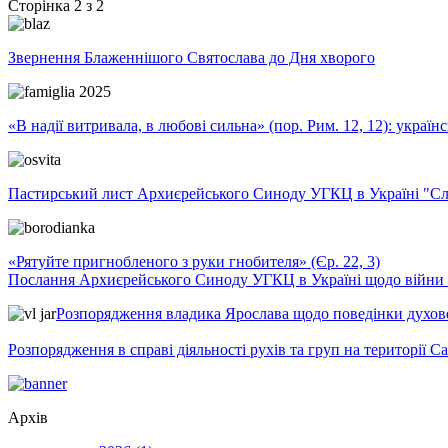
Сторінка 2 з 2
Звернення Блаженнішого Святослава до Дня хворого
«В надії витривала, в любові сильна» (пор. Рим. 12, 12): укра
Пастирський лист Архиєрейського Синоду УГКЦ в Україні "Сло
«Рятуйте пригнобленого з руки гнобителя» (Єр. 22, 3)
Послання Архиєрейського Синоду УГКЦ в Україні щодо війни т
Розпорядження владика Ярослава щодо поведінки духовен
Розпорядження в справі діяльності рухів та груп на території 
Архів