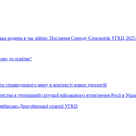
їнська родина в час війни: Послання Синоду Єпископів УГКЦ 2025
во до освітян"
а справедливого миру в контексті нових ідеологій
ства в теперішній ситуації військового вторгнення Росії в Укра
Самбірсько-Дрогобицької єпархії УГКЦ