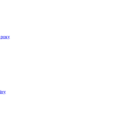
 року
їну