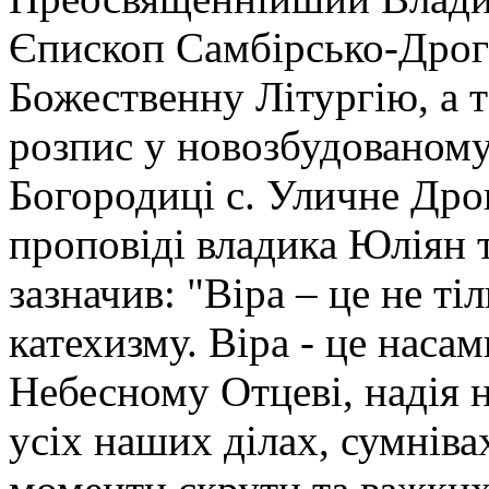
Єпископ Самбірсько-Дрог
Божественну Літургію, а т
розпис у новозбудованому
Богородиці с. Уличне Дро
проповіді владика Юліян т
зазначив: "Віра – це не т
катехизму. Віра - це наса
Небесному Отцеві, надія н
усіх наших ділах, сумнівах