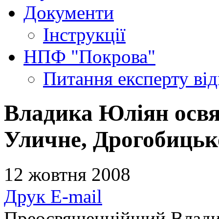
Документи
Інструкції
НПФ "Покрова"
Питання експерту
ві
Владика Юліян освят
Уличне, Дрогобицьк
12 жовтня 2008
Друк
E-mail
Преосвященнійший Влади