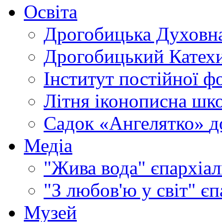
Освіта
Дрогобицька Духовна
Дрогобицький Катехи
Інститут постійної ф
Літня іконописна шк
Садок «Ангелятко»
д
Медіа
"Жива вода"
єпархіал
"З любов'ю у світ"
єп
Музей