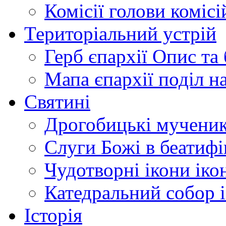
Комісії
голови комісі
Територіальний устрій
Герб єпархії
Опис та 
Мапа єпархії
поділ н
Святині
Дрогобицькі мучени
Слуги Божі
в беатиф
Чудотворні ікони
іко
Катедральний собор
Історія