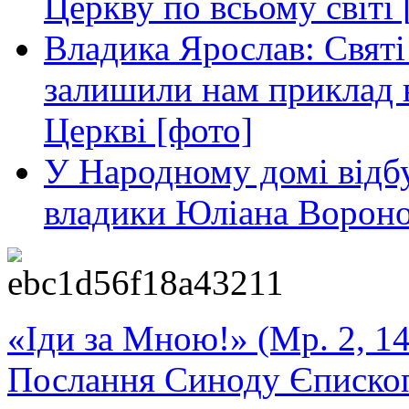
Церкву по всьому світі 
Владика Ярослав: Святі
залишили нам приклад в
Церкві [фото]
У Народному домі відб
владики Юліана Вороно
«Іди за Мною!» (Мр. 2, 14
Послання Синоду Єписко