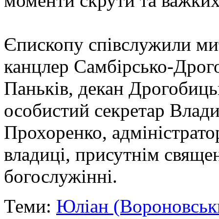
моменти скрути та важких
Єпископу співслужили мит
канцлер Самбірсько-Дрогоб
Паньків, декан Дрогобиць
особистий секретар Влад
Прохоренко, адміністратор
владиці, присутнім свяще
богослужінні.
Теми:
Юліан (Вороновськ