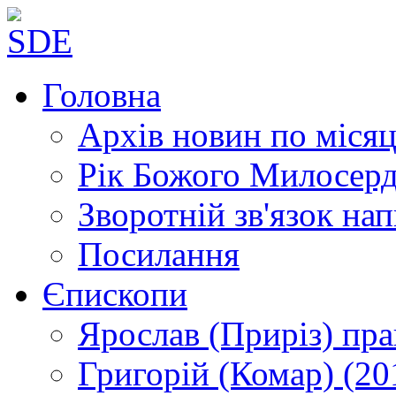
Головна
Архів новин
по місяц
Рік Божого Милосер
Зворотній зв'язок
нап
Посилання
Єпископи
Ярослав (Приріз)
пра
Григорій (Комар)
(20