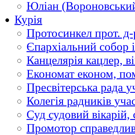
Юліан (Вороновськи
Курія
Протосинкел
прот. д
Єпархіальний собор
Канцелярія
кацлер, в
Економат
економ, по
Пресвітерська рада
у
Колегія радників
учас
Суд
судовий вікарій, с
Промотор справедлив