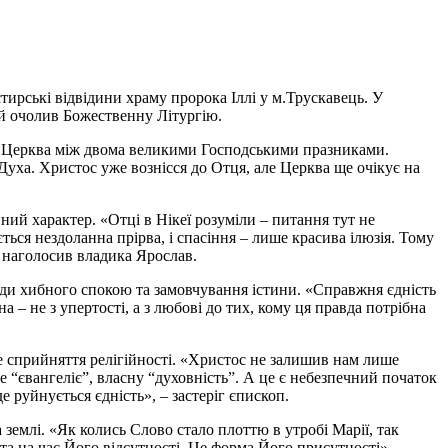
ирські відвідини храму пророка Іллі у м.Трускавець. У
ей очолив Божественну Літургію.
ає Церква між двома великими Господськими празниками.
уха. Христос уже вознісся до Отця, але Церква ще очікує на
ий характер. «Отці в Нікеї розуміли – питання тут не
ться нездоланна прірва, і спасіння – лише красива ілюзія. Тому
 – наголосив владика Ярослав.
ади хибного спокою та замовчування істини. «Справжня єдність
 – не з упертості, а з любові до тих, кому ця правда потрібна
не сприйняття релігійності. «Христос не залишив нам лише
е “євангеліє”, власну “духовність”. А це є небезпечний початок
 руйнується єдність», – застеріг єпископ.
емлі. «Як колись Слово стало плоттю в утробі Марії, так
а на час Його відсутності. Це форма Його присутності», –