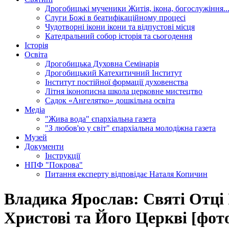
Дрогобицькі мученики
Житія, ікона, богослужіння..
Слуги Божі
в беатифікаційному процесі
Чудотворні ікони
ікони та відпустові місця
Катедральний собор
історія та сьогодення
Історія
Освіта
Дрогобицька Духовна Семінарія
Дрогобицький Катехитичний Інститут
Інститут постійної формації духовенства
Літня іконописна школа
церковне мистецтво
Садок «Ангелятко»
дошкільна освіта
Медіа
"Жива вода"
єпархіальна газета
"З любов'ю у світ"
єпархіальна молодіжна газета
Музей
Документи
Інструкції
НПФ "Покрова"
Питання експерту
відповідає Наталя Копичин
Владика Ярослав: Святі Отці 
Христові та Його Церкві [фот