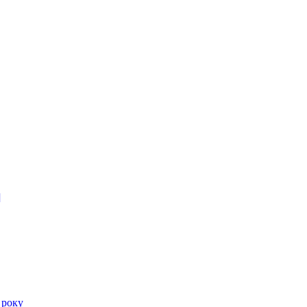
]
 року