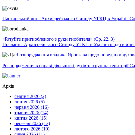
Пастирський лист Архиєрейського Синоду УГКЦ в Україні "Сло
«Рятуйте пригнобленого з руки гнобителя» (Єр. 22, 3)
Послання Архиєрейського Синоду УГКЦ в Україні щодо війни т
Розпорядження владика Ярослава щодо поведінки духовен
Розпорядження в справі діяльності рухів та груп на території 
Архів
серпня 2026 (2)
липня 2026 (5)
червня 2026 (16)
травня 2026 (14)
квітня 2026 (15)
березня 2026 (13)
лютого 2026 (10)
січня 2026 (11)