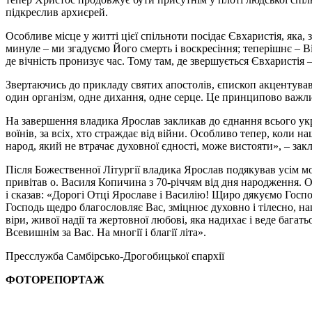
підкреслив архиєрей.
Особливе місце у житті цієї спільноти посідає Євхаристія, яка,
минуле – ми згадуємо Його смерть і воскресіння; теперішнє – Ві
де вічність пронизує час. Тому там, де звершується Євхаристія 
Звертаючись до прикладу святих апостолів, єпископ акцентував
один організм, одне дихання, одне серце. Це принципово важлив
На завершення владика Ярослав закликав до єднання всього укр
воїнів, за всіх, хто страждає від війни. Особливо тепер, коли 
народ, який не втрачає духовної єдності, може вистояти», – за
Після Божественної Літургії владика Ярослав подякував усім м
привітав о. Василя Копичина з 70-річчям від дня народження.
і сказав: «Дорогі Отці Ярославе і Василію! Щиро дякуємо Гос
Господь щедро благословляє Вас, зміцнює духовно і тілесно, н
віри, живої надії та жертовної любові, яка надихає і веде бага
Всевишнім за Вас. На многії і благії літа».
Пресслужба Самбірсько-Дрогобицької єпархії
ФОТОРЕПОРТАЖ