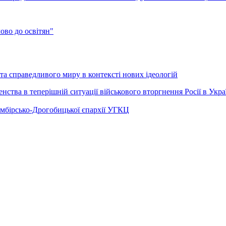
во до освітян"
а справедливого миру в контексті нових ідеологій
ства в теперішній ситуації військового вторгнення Росії в Укра
Самбірсько-Дрогобицької єпархії УГКЦ