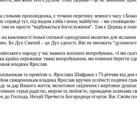
 за словами проповідника, є точкою перетину земного часу з Божо
н справді тут, під видом хліба і вина; майбутнє – ми сповіщаємо 
– там не просто “відбувається богослужіння”. Там є Церква в пов
 на важливості їхньої спільної однодушної молитви для зіслання
о. Бо Дух Святий – це Дух єдності. Він не множить “духовності”
аїнського народу у час важких воєнних випробувань. «І ми сього
наша країна переживає тяжкі випробування, ми повинні берегти єдн
кликав владика Ярослав.
олільникам та привітав о. Ярослава Шафрана з 75-річчям від дня
 Обом священникам владика Ярослав вручив особисті подячні гр
поду за дар Вашого життя, молитовне свідчення і жертовне душп
аповнює серця радістю, миром та любов’ю, провадячи шляхами свя
тьох до Господа. Нехай Пречиста Богородиця огортає Вас Своїм по