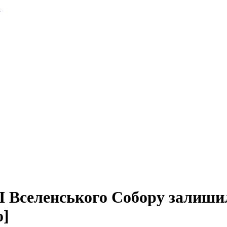
.
І Вселенського Собору залиши
о]