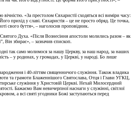
ю вічністю. «За престолом Євхаристії сходяться всі виміри часу:
Його прихід у славі. Євхаристія – це не просто обряд. Це точка,
ноті свого буття», – наголосив проповідник.
 Святого Духа. «Після Вознесіння апостоли молились разом – як
, Він збирає», – зазначив єпископ.
дні так само молимося за нашу Церкву, за наш народ, за наших
ість – у родинах, у громадах, у Церкві, у народі. Бо лише
 народження і 40-літтям священничого служіння. Також владика
амоти та грамоти Блаженнішого Святослава, Отця і Глави УГКЦ,
астирське служіння у Христовій Церкві. Нехай Милосердний
тості. Бажаємо Вам невичерпної наснаги у служінні, світлої
кровом, а всі святі угодники Божі заступаються перед