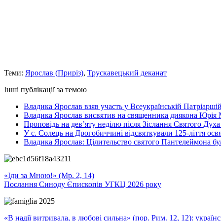
Теми:
Ярослав (Приріз)
,
Трускавецький деканат
Інші публікації за темою
Владика Ярослав взяв участь у Всеукраїнській Патріаршій
Владика Ярослав висвятив на священника диякона Юрія 
Проповідь на дев’яту неділю після Зіслання Святого Духа
У с. Солець на Дрогобиччині відсвяткували 125-ліття ос
Владика Ярослав: Цілительство святого Пантелеймона бу
«Іди за Мною!» (Мр. 2, 14)
Послання Синоду Єпископів УГКЦ 2026 року
«В надії витривала, в любові сильна» (пор. Рим. 12, 12): укра