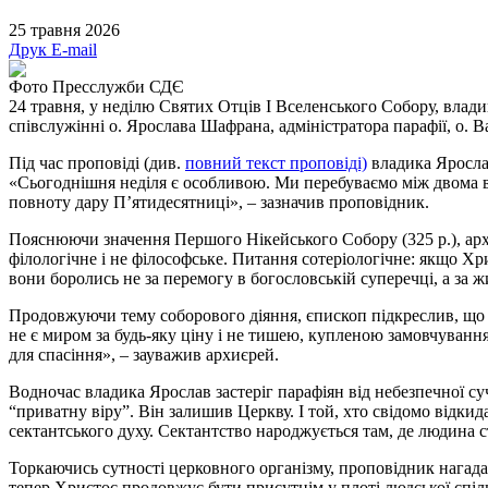
25 травня 2026
Друк
E-mail
Фото Пресслужби СДЄ
24 травня, у неділю Святих Отців І Вселенського Собору, влад
співслужінні о. Ярослава Шафрана, адміністратора парафії, о.
Під час проповіді (див.
повний текст проповіді)
владика Яросла
«Сьогоднішня неділя є особливою. Ми перебуваємо між двома в
повноту дару П’ятидесятниці», – зазначив проповідник.
Пояснюючи значення Першого Нікейського Собору (325 р.), архи
філологічне і не філософське. Питання сотеріологічне: якщо Хри
вони боролись не за перемогу в богословській суперечці, а за жи
Продовжуючи тему соборового діяння, єпископ підкреслив, що і
не є миром за будь-яку ціну і не тишею, купленою замовчуванням
для спасіння», – зауважив архиєрей.
Водночас владика Ярослав застеріг парафіян від небезпечної су
“приватну віру”. Він залишив Церкву. І той, хто свідомо відкид
сектантського духу. Сектантство народжується там, де людина ст
Торкаючись сутності церковного організму, проповідник нагада
тепер Христос продовжує бути присутнім у плоті людської спіл