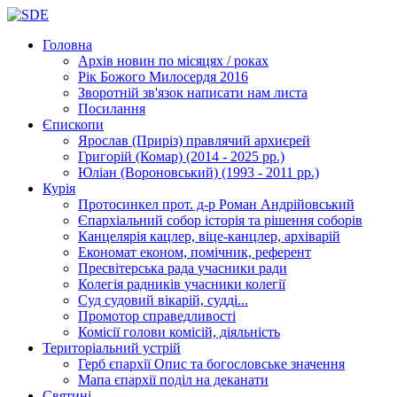
Головна
Архів новин
по місяцях / роках
Рік Божого Милосердя
2016
Зворотній зв'язок
написати нам листа
Посилання
Єпископи
Ярослав (Приріз)
правлячий архиєрей
Григорій (Комар)
(2014 - 2025 рр.)
Юліан (Вороновський)
(1993 - 2011 рр.)
Курія
Протосинкел
прот. д-р Роман Андрійовський
Єпархіальний собор
історія та рішення соборів
Канцелярія
кацлер, віце-канцлер, архіварій
Економат
економ, помічник, референт
Пресвітерська рада
учасники ради
Колегія радників
учасники колегії
Суд
судовий вікарій, судді...
Промотор справедливості
Комісії
голови комісій, діяльність
Територіальний устрій
Герб єпархії
Опис та богословське значення
Мапа єпархії
поділ на деканати
Святині