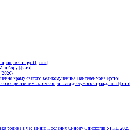
 прощі в Старуні [фото]
Мацібору [фото]
 (2026)
вячення храму святого великомученика Пантелеймона [фото]
ло євхаристійним актом сопричастя до чужого страждання [фото
їнська родина в час війни: Послання Синоду Єпископів УГКЦ 2025