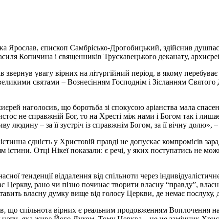
ика Ярослав, єпископ Самбрісько-Дрогобицький, здійснив душпаст
 Василя Копичина і священників Трускавецького деканату, архиєр
в звернув увагу вірних на літургійний період, в якому перебув
еликими святами – Вознесінням Господнім і Зісланням Святого Д
єрей наголосив, що боротьба зі спокусою аріанства мала спасенн
стос не справжній Бог, то на Хресті між нами і Богом так і лишає
ву людину – за її зустріч із справжнім Богом, за її вічну долю»,
стинна єдність у Христовій правді не допускає компромісів зар
 істини. Отці Нікеї показали: є речі, у яких поступатись не можна
часної тенденції віддалення від спільноти через індивідуалістич
ає Церкву, рано чи пізно починає творити власну “правду”, власн
авить власну думку вище від голосу Церкви, де немає послуху, де
в, що спільнота вірних є реальним продовженням Воплочення на з
ьноти, яка живе Його Духом. Тому Церква – це не замінник Христ