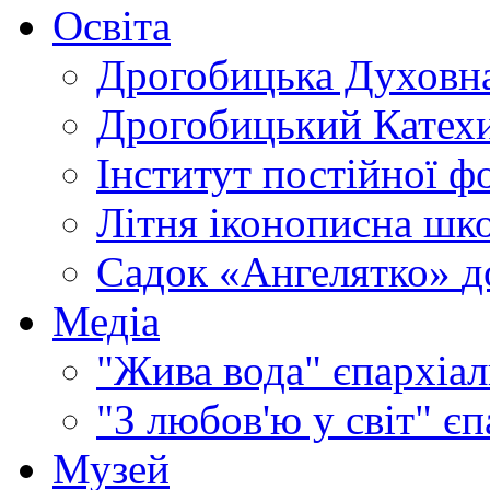
Освіта
Дрогобицька Духовна
Дрогобицький Катехи
Інститут постійної ф
Літня іконописна шк
Садок «Ангелятко»
д
Медіа
"Жива вода"
єпархіал
"З любов'ю у світ"
єп
Музей