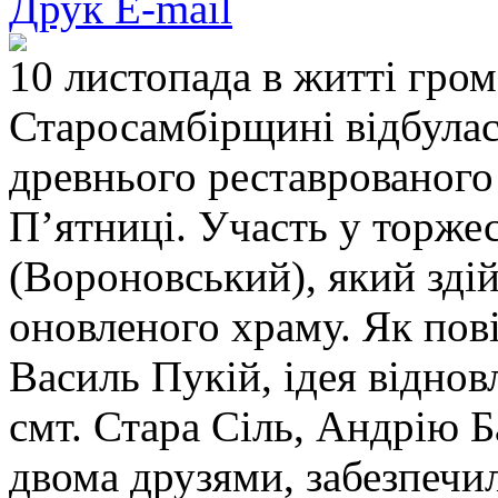
Друк
E-mail
10 листопада в житті гро
Старосамбірщині відбулас
древнього реставрованого 
П’ятниці. Участь у торжес
(Вороновський), який зді
оновленого храму. Як пові
Василь Пукій, ідея відно
смт. Стара Сіль, Андрію Б
двома друзями, забезпечи