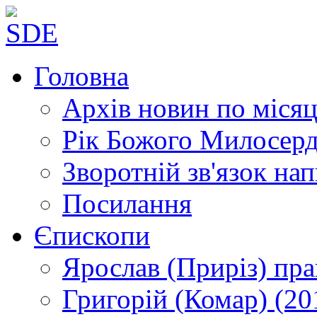
Головна
Архів новин
по місяц
Рік Божого Милосер
Зворотній зв'язок
нап
Посилання
Єпископи
Ярослав (Приріз)
пра
Григорій (Комар)
(20