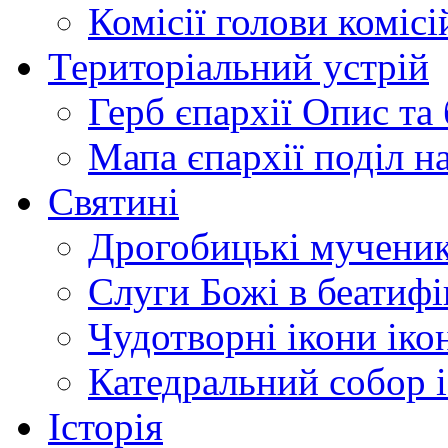
Комісії
голови комісі
Територіальний устрій
Герб єпархії
Опис та 
Мапа єпархії
поділ н
Святині
Дрогобицькі мучени
Слуги Божі
в беатиф
Чудотворні ікони
іко
Катедральний собор
Історія