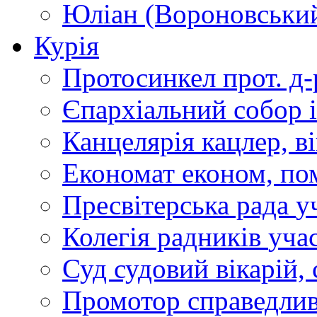
Юліан (Вороновськи
Курія
Протосинкел
прот. д
Єпархіальний собор
Канцелярія
кацлер, в
Економат
економ, по
Пресвітерська рада
у
Колегія радників
учас
Суд
судовий вікарій, с
Промотор справедлив