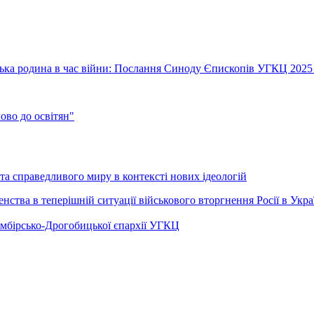
їнська родина в час війни: Послання Синоду Єпископів УГКЦ 2025
во до освітян"
а справедливого миру в контексті нових ідеологій
ства в теперішній ситуації військового вторгнення Росії в Укра
Самбірсько-Дрогобицької єпархії УГКЦ