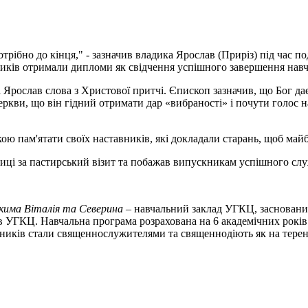
ібно до кінця," - зазначив владика Ярослав (Приріз) під час под
ників отримали дипломи як свідчення успішного завершення навч
 Ярослав слова з Христової притчі. Єпископ зазначив, що Бог д
ркви, що він гідний отримати дар «вибраності» і почути голос 
кою пам'ятати своїх наставників, які докладали старань, щоб ма
диці за пастирський візит та побажав випускникам успішного сл
Якима Віталія та Северина
– навчальний заклад УГКЦ, засновани
 УГКЦ. Навчальна програма розрахована на 6 академічних років 
ників стали священнослужителями та священнодіють як на теренах