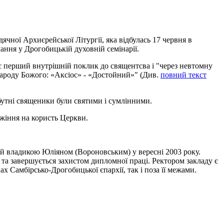
ячної Архиєрейської Літургії, яка відбулась 17 червня в
ання у Дрогобицькій духовній семінарії.
ає перший внутрішній поклик до священтсва і "через невтомну
народу Божого: «Аксіос» - «Достойний»" (Див.
повний текст
йбутні священики були святими і сумлінними.
ужіння на користь Церкви.
й владикою Юліяном (Вороновським) у вересні 2003 року.
та завершується захистом дипломної праці. Ректором закладу є
 Самбірсько-Дрогобицької єпархії, так і поза її межами.