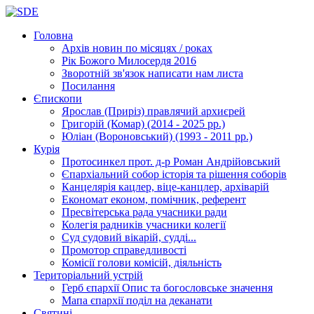
Головна
Архів новин
по місяцях / роках
Рік Божого Милосердя
2016
Зворотній зв'язок
написати нам листа
Посилання
Єпископи
Ярослав (Приріз)
правлячий архиєрей
Григорій (Комар)
(2014 - 2025 рр.)
Юліан (Вороновський)
(1993 - 2011 рр.)
Курія
Протосинкел
прот. д-р Роман Андрійовський
Єпархіальний собор
історія та рішення соборів
Канцелярія
кацлер, віце-канцлер, архіварій
Економат
економ, помічник, референт
Пресвітерська рада
учасники ради
Колегія радників
учасники колегії
Суд
судовий вікарій, судді...
Промотор справедливості
Комісії
голови комісій, діяльність
Територіальний устрій
Герб єпархії
Опис та богословське значення
Мапа єпархії
поділ на деканати
Святині