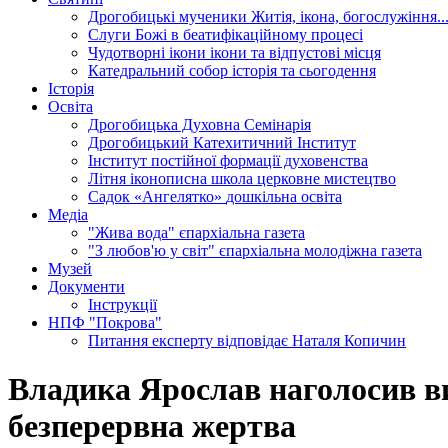
Дрогобицькі мученики
Житія, ікона, богослужіння..
Слуги Божі
в беатифікаційному процесі
Чудотворні ікони
ікони та відпустові місця
Катедральний собор
історія та сьогодення
Історія
Освіта
Дрогобицька Духовна Семінарія
Дрогобицький Катехитичний Інститут
Інститут постійної формації духовенства
Літня іконописна школа
церковне мистецтво
Садок «Ангелятко»
дошкільна освіта
Медіа
"Жива вода"
єпархіальна газета
"З любов'ю у світ"
єпархіальна молодіжна газета
Музей
Документи
Інструкції
НПФ "Покрова"
Питання експерту
відповідає Наталя Копичин
Владика Ярослав наголосив ви
безперервна жертва