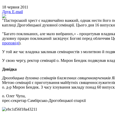
18 червня 2011
Друк
E-mail
"Пастирський хрест є надзвичайно важкий, однак нести його потр
каплиці Дрогобицької духовної семінарії. Цього дня 16 випуск
"Багато покликаних, але мало вибраних,» - процитував владика
духовну працю покликаний засвідчує Богові перед обличчям Це
проповіді
).
У той же час владика закликав семінаристів з молитвою й подя
У свою чергу, ректор семінарії о. Мирон Бендик подякував вла
Довідка
Дрогобицька духовна семінарія блаженних священномучеників 
Метою семінарії є приготування майбутніх священнослужителів
о. д-р Мирон Бендик. З часу існування закладу понад 60 випуск
о. Олег Чупа,
прес-секретар Самбірсько-Дрогобицької єпархії