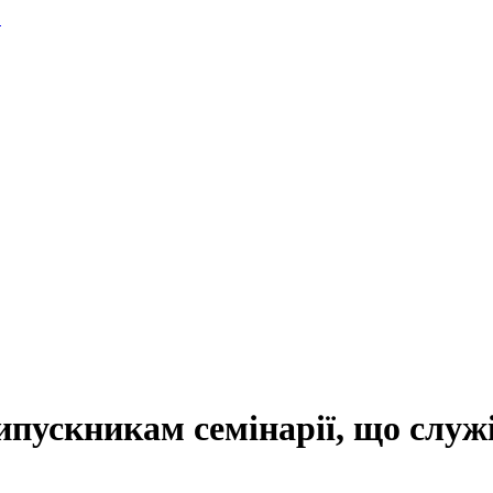
.
пускникам семінарії, що служ