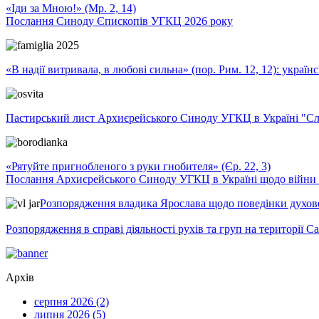
«Іди за Мною!» (Мр. 2, 14)
Послання Синоду Єпископів УГКЦ 2026 року
«В надії витривала, в любові сильна» (пор. Рим. 12, 12): укра
Пастирський лист Архиєрейського Синоду УГКЦ в Україні "Сло
«Рятуйте пригнобленого з руки гнобителя» (Єр. 22, 3)
Послання Архиєрейського Синоду УГКЦ в Україні щодо війни т
Розпорядження владика Ярослава щодо поведінки духовен
Розпорядження в справі діяльності рухів та груп на території 
Архів
серпня 2026 (2)
липня 2026 (5)