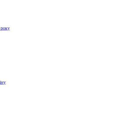
 року
їну